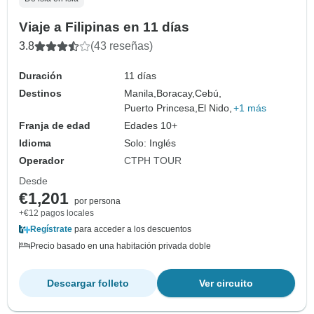
Viaje a Filipinas en 11 días
3.8
(43 reseñas)
Duración
11 días
Destinos
Manila,
Boracay,
Cebú,
Puerto Princesa,
El Nido,
+1 más
Franja de edad
Edades 10+
Idioma
Solo: Inglés
Operador
CTPH TOUR
Desde
€1,201
por persona
+€12 pagos locales
Regístrate
para acceder a los descuentos
Precio basado en una habitación privada doble
Descargar folleto
Ver circuito