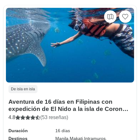
De isla en isla
Aventura de 16 días en Filipinas con
expedición de El Nido a la isla de Coron
(Viaje independiente)
4.8
(53 reseñas)
Duración
16 días
Destinos
Manila,
Makati,
Intramuros,