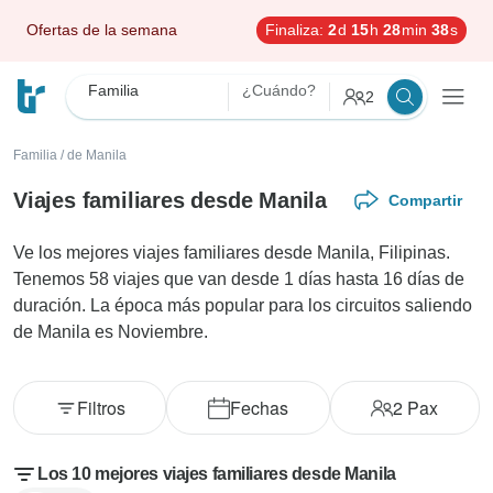
Ofertas de la semana
Finaliza:
2
d
15
h
28
min
36
s
Familia
¿Cuándo?
2
Familia
/
de Manila
Viajes familiares desde Manila
Compartir
Ve los mejores viajes familiares desde Manila, Filipinas.
Tenemos 58 viajes que van desde 1 días hasta 16 días de
duración. La época más popular para los circuitos saliendo
de Manila es Noviembre.
Filtros
Fechas
2
Pax
Los 10 mejores viajes familiares desde Manila