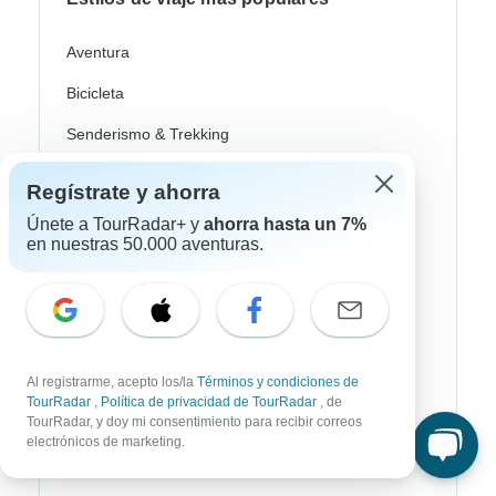
Aventura
Bicicleta
Senderismo & Trekking
Aurora Boreal
Regístrate y ahorra
Crucero Fluvial
Únete a TourRadar+ y
ahorra hasta un 7%
en nuestras 50.000 aventuras.
Safari
Profundización Cultural
Autobus / Bus
Tren / Ferrocarril
Al registrarme, acepto los/la
Términos y condiciones de
TourRadar
,
Política de privacidad de TourRadar
, de
Playa
TourRadar, y doy mi consentimiento para recibir correos
electrónicos de marketing.
Familia