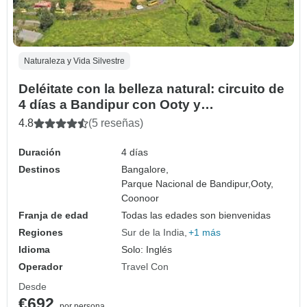
Naturaleza y Vida Silvestre
Deléitate con la belleza natural: circuito de
4 días a Bandipur con Ooty y
Coonoor(Todo incluido)
4.8
(5 reseñas)
Duración
4 días
Destinos
Bangalore,
Parque Nacional de Bandipur,
Ooty,
Coonoor
Franja de edad
Todas las edades son bienvenidas
Regiones
Sur de la India
+1 más
Idioma
Solo: Inglés
Operador
Travel Con
Desde
€692
por persona