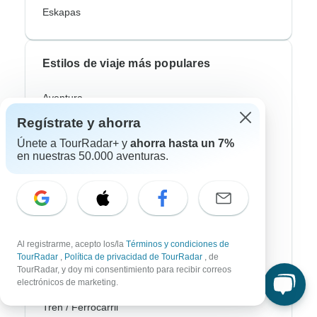
Eskapas
Estilos de viaje más populares
Aventura
Regístrate y ahorra
Bicicleta
Únete a TourRadar+ y
ahorra hasta un 7%
Senderismo & Trekking
en nuestras 50.000 aventuras.
Aurora Boreal
Crucero Fluvial
Safari
Al registrarme, acepto los/la
Términos y condiciones de
Profundización Cultural
TourRadar
,
Política de privacidad de TourRadar
, de
TourRadar, y doy mi consentimiento para recibir correos
Autobus / Bus
electrónicos de marketing.
Tren / Ferrocarril