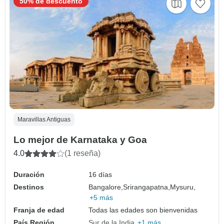
50% de descuento
Maravillas Antiguas
Lo mejor de Karnataka y Goa
4.0
(1 reseña)
Duración
16 días
Destinos
Bangalore,
Srirangapatna,
Mysuru,
+5 más
Franja de edad
Todas las edades son bienvenidas
País Región
Sur de la India
+1 más