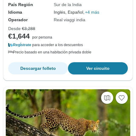
País Región
Sur de la India
Idioma
Inglés, Español,
+4 más
Operador
Real viaggi india
Desde
€3,288
€1,644
por persona
Regístrate
para acceder a los descuentos
Precio basado en una habitación privada doble
Descargar folleto
Ver circuito