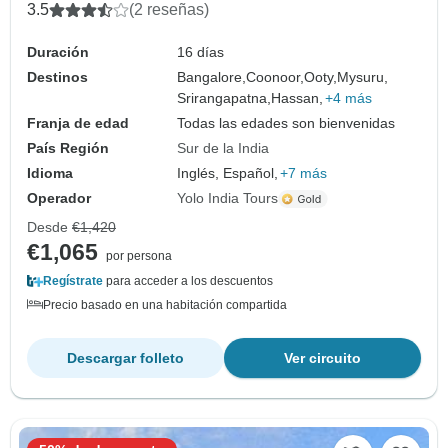
3.5
(2 reseñas)
Duración
16 días
Destinos
Bangalore,
Coonoor,
Ooty,
Mysuru,
Srirangapatna,
Hassan,
+4 más
Franja de edad
Todas las edades son bienvenidas
País Región
Sur de la India
Idioma
Inglés, Español,
+7 más
Operador
Yolo India Tours
Desde
€1,420
€1,065
por persona
Regístrate
para acceder a los descuentos
Precio basado en una habitación compartida
Descargar folleto
Ver circuito