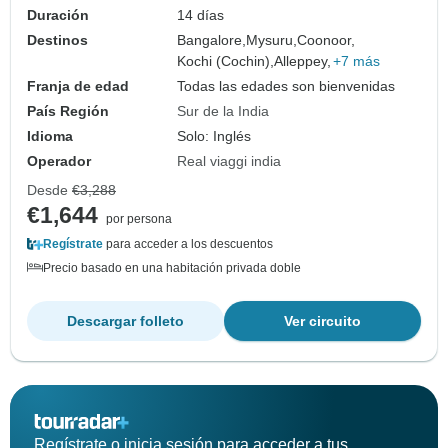
Duración
14 días
Destinos
Bangalore,
Mysuru,
Coonoor,
Kochi (Cochin),
Alleppey,
+7 más
Franja de edad
Todas las edades son bienvenidas
País Región
Sur de la India
Idioma
Solo: Inglés
Operador
Real viaggi india
Desde
€3,288
€1,644
por persona
Regístrate
para acceder a los descuentos
Precio basado en una habitación privada doble
Descargar folleto
Ver circuito
Regístrate o inicia sesión para acceder a tus