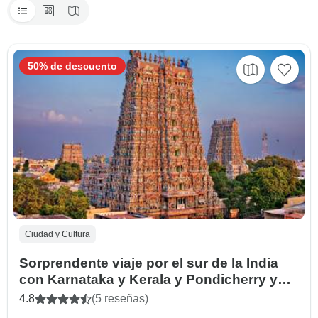
50% de descuento
Ciudad y Cultura
Sorprendente viaje por el sur de la India
con Karnataka y Kerala y Pondicherry y
Tamilnadu
4.8
(5 reseñas)