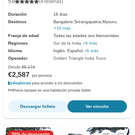
5.0
(4 reseñas)
Duración
16 días
Destinos
Bangalore,
Srirangapatna,
Mysuru,
+10 más
Franja de edad
Todas las edades son bienvenidas
Regiones
Sur de la India
+4 más
Idioma
Inglés, Español,
+6 más
Operador
Golden Triangle India Tours
Desde
€5,174
€2,587
por persona
Regístrate
para acceder a los descuentos
Precio basado en una habitación privada doble
Descargar folleto
Ver circuito
50% de descuento