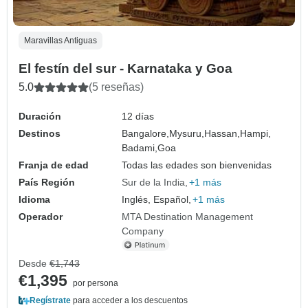
Maravillas Antiguas
El festín del sur - Karnataka y Goa
5.0
(5 reseñas)
Duración
12 días
Destinos
Bangalore,
Mysuru,
Hassan,
Hampi,
Badami,
Goa
Franja de edad
Todas las edades son bienvenidas
País Región
Sur de la India
+1 más
Idioma
Inglés, Español,
+1 más
Operador
MTA Destination Management
Company
Desde
€1,743
€1,395
por persona
Regístrate
para acceder a los descuentos