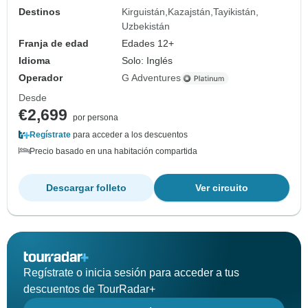
Destinos
Kirguistán
Kazajstán
Tayikistán
Uzbekistán
Franja de edad
Edades 12+
Idioma
Solo: Inglés
Operador
G Adventures
Desde
€2,699
por persona
Regístrate
para acceder a los descuentos
Precio basado en una habitación compartida
Descargar folleto
Ver circuito
Regístrate o inicia sesión para acceder a tus
descuentos de TourRadar+