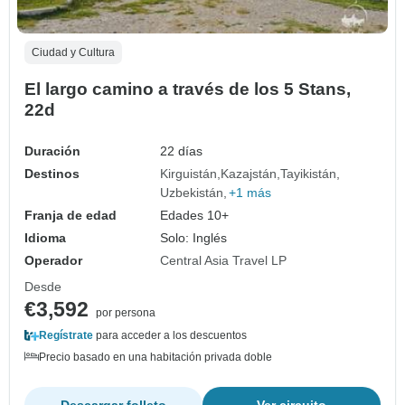
Ciudad y Cultura
El largo camino a través de los 5 Stans,
22d
Duración
22 días
Destinos
Kirguistán
Kazajstán
Tayikistán
Uzbekistán
+1 más
Franja de edad
Edades 10+
Idioma
Solo: Inglés
Operador
Central Asia Travel LP
Desde
€3,592
por persona
Regístrate
para acceder a los descuentos
Precio basado en una habitación privada doble
Descargar folleto
Ver circuito