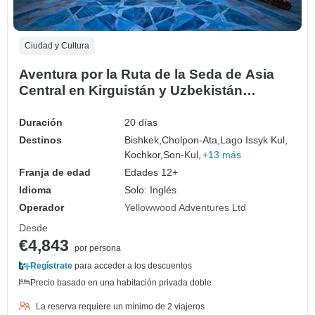
Ciudad y Cultura
Aventura por la Ruta de la Seda de Asia
Central en Kirguistán y Uzbekistán
(incluidos los Juegos Nómadas
Mundiales) (from Bishkek to Tashkent)
Duración
20 días
Destinos
Bishkek,
Cholpon-Ata,
Lago Issyk Kul,
Kochkor,
Son-Kul,
+13 más
Franja de edad
Edades 12+
Idioma
Solo: Inglés
Operador
Yellowwood Adventures Ltd
Desde
€4,843
por persona
Regístrate
para acceder a los descuentos
Precio basado en una habitación privada doble
La reserva requiere un mínimo de 2 viajeros