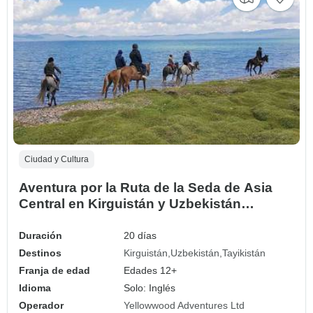
Ciudad y Cultura
Aventura por la Ruta de la Seda de Asia
Central en Kirguistán y Uzbekistán
(incluidos los Juegos Nómadas
Mundiales) (from Bishkek to Dushanbe)
Duración
20 días
Destinos
Kirguistán
Uzbekistán
Tayikistán
Franja de edad
Edades 12+
Idioma
Solo: Inglés
Operador
Yellowwood Adventures Ltd