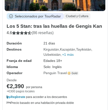
Seleccionados por TourRadar
Ciudad y Cultura
Los 5 Stan: tras las huellas de Gengis Kan
4.6
(86 reseñas)
Duración
21 días
Destinos
Kirguistán
Kazajstán
Tayikistán
Uzbekistán
+1 más
Franja de edad
Edades 18+
Idioma
Solo: Inglés
Operador
Penguin Travel
Desde
€2,390
por persona
+€300 pagos locales
Regístrate
para acceder a los descuentos
Precio basado en una habitación privada doble