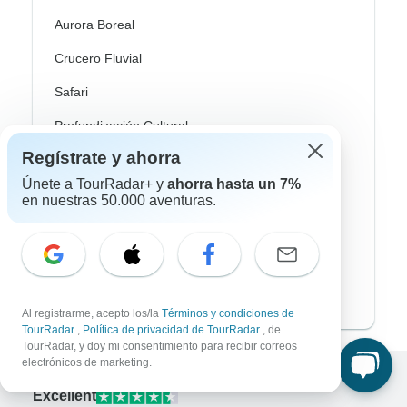
Aurora Boreal
Crucero Fluvial
Safari
Profundización Cultural
Regístrate y ahorra
Autobus / Bus
Únete a TourRadar+ y
ahorra hasta un 7%
Tren / Ferrocarril
en nuestras 50.000 aventuras.
Playa
Familia
Private
Al registrarme, acepto los/la
Términos y condiciones de
TourRadar
,
Política de privacidad de TourRadar
, de
TourRadar, y doy mi consentimiento para recibir correos
electrónicos de marketing.
Excellent