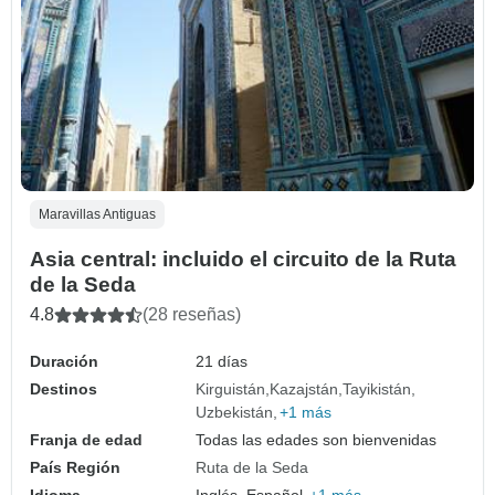
Maravillas Antiguas
Asia central: incluido el circuito de la Ruta
de la Seda
4.8
(28 reseñas)
Duración
21 días
Destinos
Kirguistán
Kazajstán
Tayikistán
Uzbekistán
+1 más
Franja de edad
Todas las edades son bienvenidas
País Región
Ruta de la Seda
Idioma
Inglés, Español,
+1 más