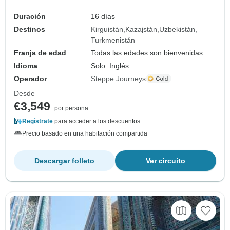
Duración
16 días
Destinos
Kirguistán
Kazajstán
Uzbekistán
Turkmenistán
Franja de edad
Todas las edades son bienvenidas
Idioma
Solo: Inglés
Operador
Steppe Journeys
Desde
€3,549
por persona
Regístrate
para acceder a los descuentos
Precio basado en una habitación compartida
Descargar folleto
Ver circuito