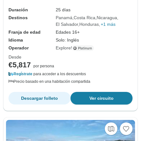
Duración
25 días
Destinos
Panamá
Costa Rica
Nicaragua
El Salvador
Honduras
+1 más
Franja de edad
Edades 16+
Idioma
Solo: Inglés
Operador
Explore!
Desde
€5,817
por persona
Regístrate
para acceder a los descuentos
Precio basado en una habitación compartida
Descargar folleto
Ver circuito