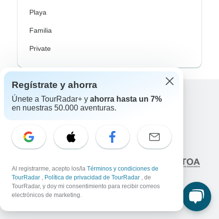
Playa
Familia
Private
Regístrate y ahorra
Únete a TourRadar+ y
ahorra hasta un 7%
Excellent
en nuestras 50.000 aventuras.
10,000+
reseñas sobre
Asociado a
Al registrarme, acepto los/la
Términos y condiciones de
TourRadar
,
Política de privacidad de TourRadar
, de
TourRadar, y doy mi consentimiento para recibir correos
electrónicos de marketing.