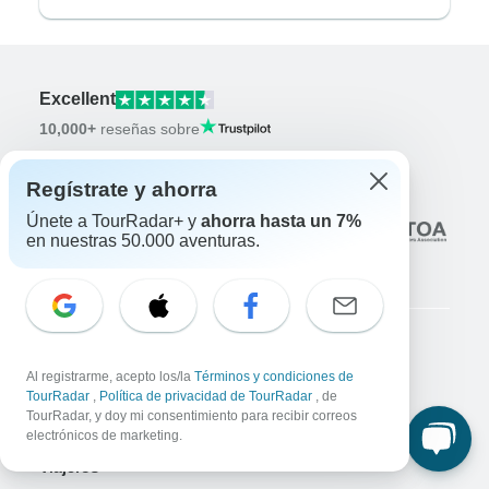
Excellent
10,000+
reseñas sobre
Asociado a
Regístrate y ahorra
Únete a TourRadar+ y
ahorra hasta un 7%
en nuestras 50.000 aventuras.
Empresa
Al registrarme, acepto los/la
Términos y condiciones de
Quiénes somos
TourRadar
,
Política de privacidad de TourRadar
, de
TourRadar, y doy mi consentimiento para recibir correos
Empleo
¡Presenta tu candidatura!
electrónicos de marketing.
Viajeros