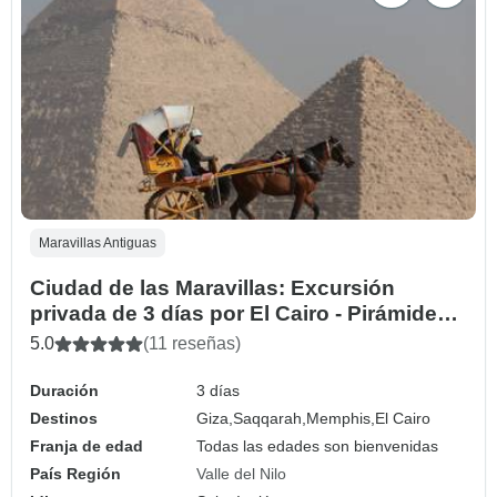
Maravillas Antiguas
Ciudad de las Maravillas: Excursión
privada de 3 días por El Cairo - Pirámides,
Esfinge, Museo Egipcio y cena en crucero
5.0
(11 reseñas)
por el Nilo
Duración
3 días
Destinos
Giza,
Saqqarah,
Memphis,
El Cairo
Franja de edad
Todas las edades son bienvenidas
País Región
Valle del Nilo