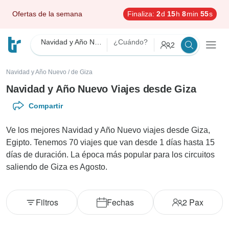
Ofertas de la semana
Finaliza:
2
d
15
h
8
min
54
s
Navidad y Año Nuevo
¿Cuándo?
2
Navidad y Año Nuevo
/
de Giza
Navidad y Año Nuevo Viajes desde Giza
Compartir
Ve los mejores Navidad y Año Nuevo viajes desde Giza,
Egipto. Tenemos 70 viajes que van desde 1 días hasta 15
días de duración. La época más popular para los circuitos
saliendo de Giza es Agosto.
Filtros
Fechas
2
Pax