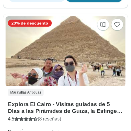
29% de descuento
Maravillas Antiguas
Explora El Cairo - Visitas guiadas de 5
Días a las Pirámides de Guiza, la Esfinge,
el Museo Egipcio y mucho más
4.5
(8 reseñas)