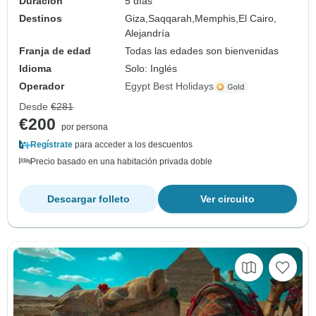
Duración
5 días
Destinos
Giza,
Saqqarah,
Memphis,
El Cairo,
Alejandría
Franja de edad
Todas las edades son bienvenidas
Idioma
Solo: Inglés
Operador
Egypt Best Holidays
Desde
€281
€200
por persona
Regístrate
para acceder a los descuentos
Precio basado en una habitación privada doble
Descargar folleto
Ver circuito