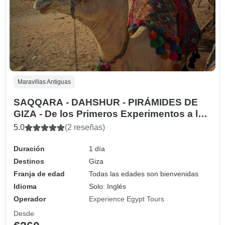
Maravillas Antiguas
SAQQARA - DAHSHUR - PIRÁMIDES DE
GIZA - De los Primeros Experimentos a la
Maestría Eterna
5.0
(2 reseñas)
Duración
1 día
Destinos
Giza
Franja de edad
Todas las edades son bienvenidas
Idioma
Solo: Inglés
Operador
Experience Egypt Tours
Desde