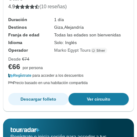
4.9
(10 reseñas)
Duración
1 día
Destinos
Giza,
Alejandría
Franja de edad
Todas las edades son bienvenidas
Idioma
Solo: Inglés
Operador
Marko Egypt Tours
Desde
€74
€66
por persona
Regístrate
para acceder a los descuentos
Precio basado en una habitación compartida
Descargar folleto
Ver circuito
Regístrate o inicia sesión para acceder a tus