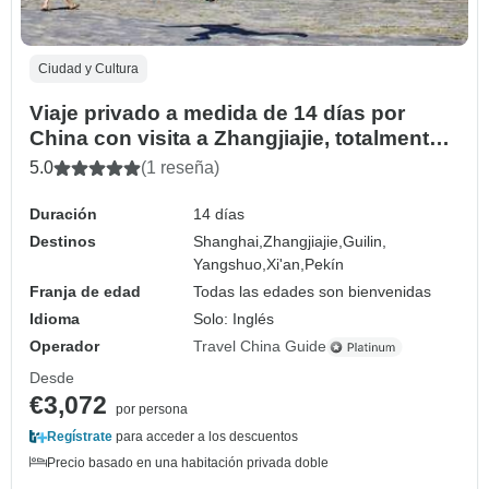
Ciudad y Cultura
Viaje privado a medida de 14 días por
China con visita a Zhangjiajie, totalmente
guiado
5.0
(1 reseña)
Duración
14 días
Destinos
Shanghai,
Zhangjiajie,
Guilin,
Yangshuo,
Xi'an,
Pekín
Franja de edad
Todas las edades son bienvenidas
Idioma
Solo: Inglés
Operador
Travel China Guide
Desde
€3,072
por persona
Regístrate
para acceder a los descuentos
Precio basado en una habitación privada doble