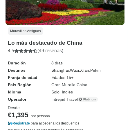
Maravillas Antiguas
Lo más destacado de China
4.5
(49 reseñas)
Duración
8 días
Destinos
Shanghai,
Wuxi,
Xi'an,
Pekín
Franja de edad
Edades 15+
País Región
Gran Muralla China
Idioma
Solo: Inglés
Operador
Intrepid Travel
Desde
€1,395
por persona
Regístrate
para acceder a los descuentos