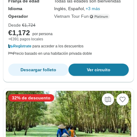
Franja de edad
Todas las edades son bienvenidas
Idioma
Inglés, Español,
+3 más
Operador
Vietnam Tour Fun
Desde
€1,724
€1,172
por persona
+€391 pagos locales
Regístrate
para acceder a los descuentos
Precio basado en una habitación privada doble
Descargar folleto
Ver circuito
32% de descuento