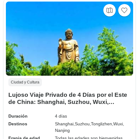
Ciudad y Cultura
Lujoso Viaje Privado de 4 Días por el Este
de China: Shanghai, Suzhou, Wuxi,
Nanjing
Duración
4 días
Destinos
Shanghai,
Suzhou,
Tonglizhen,
Wuxi,
Nanjing
Franja de edad
Todas las edades son bienvenidas