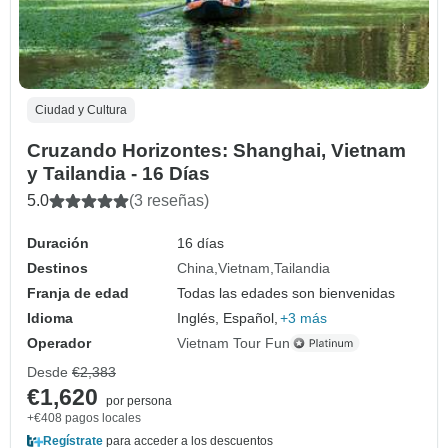
Ciudad y Cultura
Cruzando Horizontes: Shanghai, Vietnam
y Tailandia - 16 Días
5.0
(3 reseñas)
Duración
16 días
Destinos
China
Vietnam
Tailandia
Franja de edad
Todas las edades son bienvenidas
Idioma
Inglés, Español,
+3 más
Operador
Vietnam Tour Fun
Desde
€2,383
€1,620
por persona
+€408 pagos locales
Regístrate
para acceder a los descuentos