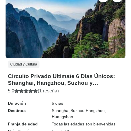
Ciudad y Cultura
Circuito Privado Ultimate 6 Días Únicos:
Shanghai, Hangzhou, Suzhou y
Huangshan
5.0
(1 reseña)
Duración
6 días
Destinos
Shanghai,
Suzhou,
Hangzhou,
Huangshan
Franja de edad
Todas las edades son bienvenidas