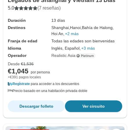
Legados de Shanghai y Vietnam 13 Días
5.0
(7 reseñas)
Duración
13 días
Destinos
Shanghai,
Hanoi,
Bahía de Halong,
Hoi An,
+2 más
Franja de edad
Todas las edades son bienvenidas
Idioma
Inglés, Español,
+3 más
Operador
Realistic Asia
Desde
€1,536
€1,045
por persona
+€391 pagos locales
Regístrate
para acceder a los descuentos
Precio basado en una habitación privada doble
Descargar folleto
Ver circuito