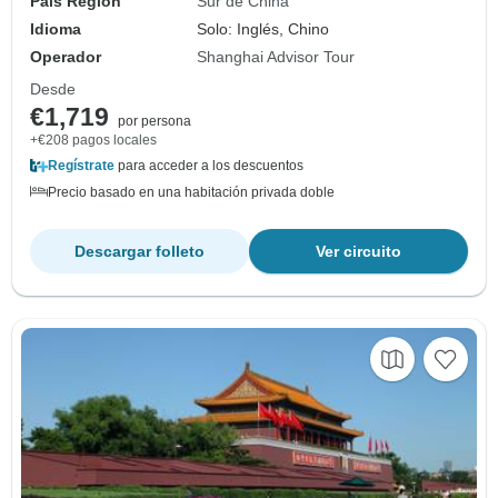
País Región
Sur de China
Idioma
Solo: Inglés, Chino
Operador
Shanghai Advisor Tour
Desde
€1,719
por persona
+€208 pagos locales
Regístrate
para acceder a los descuentos
Precio basado en una habitación privada doble
Descargar folleto
Ver circuito