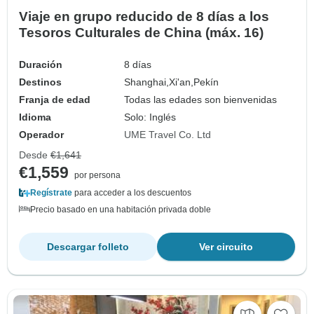
Viaje en grupo reducido de 8 días a los
Tesoros Culturales de China (máx. 16)
Duración
8 días
Destinos
Shanghai,
Xi'an,
Pekín
Franja de edad
Todas las edades son bienvenidas
Idioma
Solo: Inglés
Operador
UME Travel Co. Ltd
Desde
€1,641
€1,559
por persona
Regístrate
para acceder a los descuentos
Precio basado en una habitación privada doble
Descargar folleto
Ver circuito