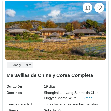
Ciudad y Cultura
Maravillas de China y Corea Completa
Duración
19 días
Destinos
Shanghai,
Luoyang,
Sanmexia,
Xi'an,
Pingyao,
Monte Wutai,
+15 más
Franja de edad
Todas las edades son bienvenidas
Idioma
Solo: Inglés