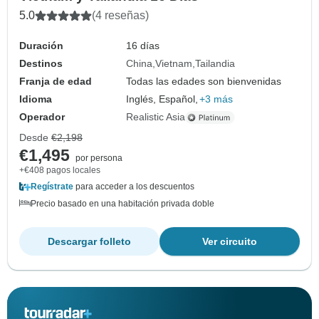
5.0
(4 reseñas)
Duración
16 días
Destinos
China
Vietnam
Tailandia
Franja de edad
Todas las edades son bienvenidas
Idioma
Inglés, Español,
+3 más
Operador
Realistic Asia
Desde
€2,198
€1,495
por persona
+€408 pagos locales
Regístrate
para acceder a los descuentos
Precio basado en una habitación privada doble
Descargar folleto
Ver circuito