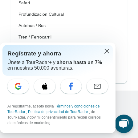
Safari
Profundización Cultural
Autobus / Bus
Tren / Ferrocarril
Playa
Regístrate y ahorra
Familia
Únete a TourRadar+ y
ahorra hasta un 7%
en nuestras 50.000 aventuras.
Private
Excellent
Al registrarme, acepto los/la
Términos y condiciones de
TourRadar
,
Política de privacidad de TourRadar
, de
10,000+
reseñas sobre
TourRadar, y doy mi consentimiento para recibir correos
electrónicos de marketing.
Asociado a