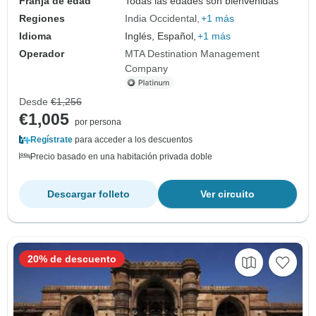
Franja de edad
Todas las edades son bienvenidas
Regiones
India Occidental
+1 más
Idioma
Inglés, Español,
+1 más
Operador
MTA Destination Management
Company
Desde
€1,256
€1,005
por persona
Regístrate
para acceder a los descuentos
Precio basado en una habitación privada doble
Descargar folleto
Ver circuito
20% de descuento