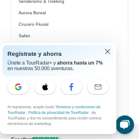
Senderismo & Trekking
Aurora Boreal
Crucero Fluvial
Safari
Profundización Cultural
Regístrate y ahorra
Autobus / Bus
Únete a TourRadar+ y
ahorra hasta un 7%
en nuestras 50.000 aventuras.
Tren / Ferrocarril
Playa
Familia
Private
Al registrarme, acepto los/la
Términos y condiciones de
TourRadar
,
Política de privacidad de TourRadar
, de
TourRadar, y doy mi consentimiento para recibir correos
electrónicos de marketing.