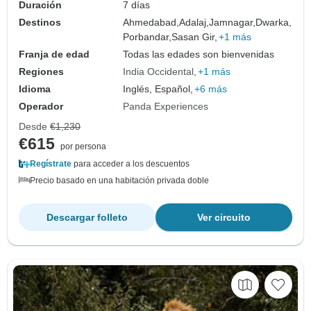
Duración
7 días
Destinos
Ahmedabad,
Adalaj,
Jamnagar,
Dwarka,
Porbandar,
Sasan Gir,
+1 más
Franja de edad
Todas las edades son bienvenidas
Regiones
India Occidental
+1 más
Idioma
Inglés, Español,
+6 más
Operador
Panda Experiences
Desde
€1,230
€615
por persona
Regístrate
para acceder a los descuentos
Precio basado en una habitación privada doble
Descargar folleto
Ver circuito