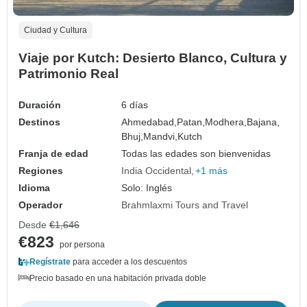
Ciudad y Cultura
Viaje por Kutch: Desierto Blanco, Cultura y
Patrimonio Real
Duración
6 días
Destinos
Ahmedabad,
Patan,
Modhera,
Bajana,
Bhuj,
Mandvi,
Kutch
Franja de edad
Todas las edades son bienvenidas
Regiones
India Occidental
+1 más
Idioma
Solo: Inglés
Operador
Brahmlaxmi Tours and Travel
Desde
€1,646
€823
por persona
Regístrate
para acceder a los descuentos
Precio basado en una habitación privada doble