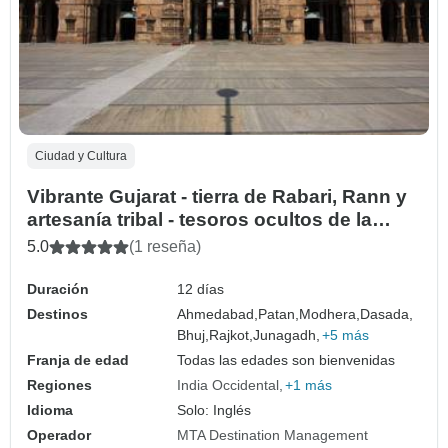
Ciudad y Cultura
Vibrante Gujarat - tierra de Rabari, Rann y
artesanía tribal - tesoros ocultos de la
India
5.0
(1 reseña)
Duración
12 días
Destinos
Ahmedabad,
Patan,
Modhera,
Dasada,
Bhuj,
Rajkot,
Junagadh,
+5 más
Franja de edad
Todas las edades son bienvenidas
Regiones
India Occidental
+1 más
Idioma
Solo: Inglés
Operador
MTA Destination Management