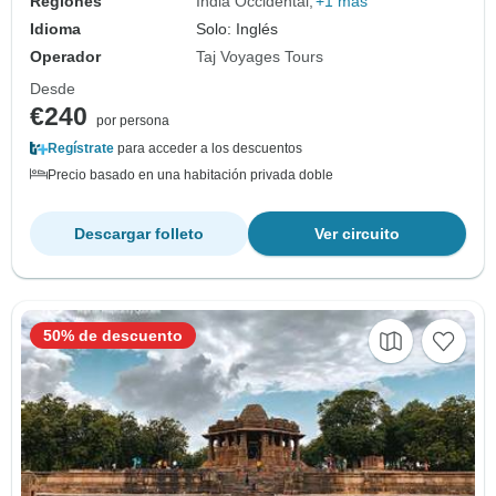
Regiones
India Occidental
+1 más
Idioma
Solo: Inglés
Operador
Taj Voyages Tours
Desde
€240
por persona
Regístrate
para acceder a los descuentos
Precio basado en una habitación privada doble
Descargar folleto
Ver circuito
50% de descuento