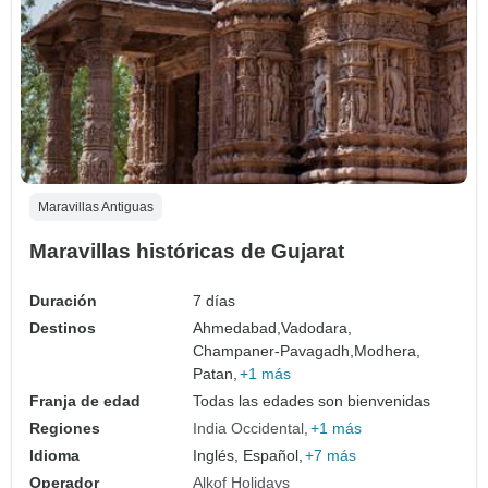
Maravillas Antiguas
Maravillas históricas de Gujarat
Duración
7 días
Destinos
Ahmedabad,
Vadodara,
Champaner-Pavagadh,
Modhera,
Patan,
+1 más
Franja de edad
Todas las edades son bienvenidas
Regiones
India Occidental
+1 más
Idioma
Inglés, Español,
+7 más
Operador
Alkof Holidays