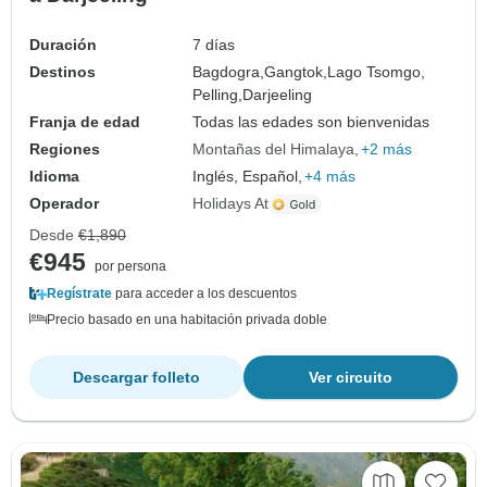
Duración
7 días
Destinos
Bagdogra,
Gangtok,
Lago Tsomgo,
Pelling,
Darjeeling
Franja de edad
Todas las edades son bienvenidas
Regiones
Montañas del Himalaya
+2 más
Idioma
Inglés, Español,
+4 más
Operador
Holidays At
Desde
€1,890
€945
por persona
Regístrate
para acceder a los descuentos
Precio basado en una habitación privada doble
Descargar folleto
Ver circuito