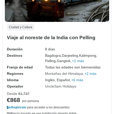
Ciudad y Cultura
Viaje al noreste de la India con Pelling
Duración
8 días
Destinos
Bagdogra,
Darjeeling,
Kalimpong,
Pelling,
Gangtok,
+1 más
Franja de edad
Todas las edades son bienvenidas
Regiones
Montañas del Himalaya
+2 más
Idioma
Inglés, Español,
+6 más
Operador
UncleSam Holidays
Desde
€1,737
€868
por persona
Regístrate
para acceder a los descuentos
Precio basado en una habitación privada doble