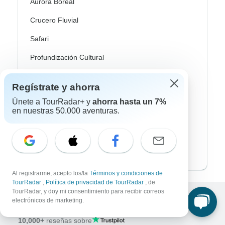
Aurora Boreal
Crucero Fluvial
Safari
Profundización Cultural
Autobus / Bus
Regístrate y ahorra
Tren / Ferrocarril
Únete a TourRadar+ y
ahorra hasta un 7%
en nuestras 50.000 aventuras.
Playa
Familia
Private
Al registrarme, acepto los/la
Términos y condiciones de
TourRadar
,
Política de privacidad de TourRadar
, de
TourRadar, y doy mi consentimiento para recibir correos
electrónicos de marketing.
Excellent
10,000+
reseñas sobre