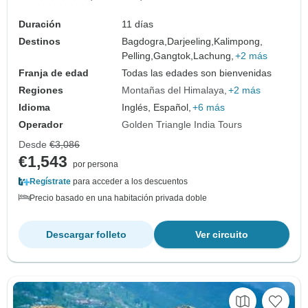
Duración
11 días
Destinos
Bagdogra,
Darjeeling,
Kalimpong,
Pelling,
Gangtok,
Lachung,
+2 más
Franja de edad
Todas las edades son bienvenidas
Regiones
Montañas del Himalaya
+2 más
Idioma
Inglés, Español,
+6 más
Operador
Golden Triangle India Tours
Desde
€3,086
€1,543
por persona
Regístrate
para acceder a los descuentos
Precio basado en una habitación privada doble
Descargar folleto
Ver circuito