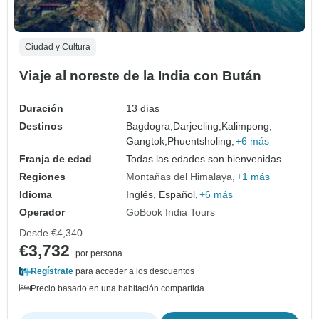
Ciudad y Cultura
Viaje al noreste de la India con Bután
Duración
13 días
Destinos
Bagdogra,
Darjeeling,
Kalimpong,
Gangtok,
Phuentsholing,
+6 más
Franja de edad
Todas las edades son bienvenidas
Regiones
Montañas del Himalaya
+1 más
Idioma
Inglés, Español,
+6 más
Operador
GoBook India Tours
Desde
€4,340
€3,732
por persona
Regístrate
para acceder a los descuentos
Precio basado en una habitación compartida