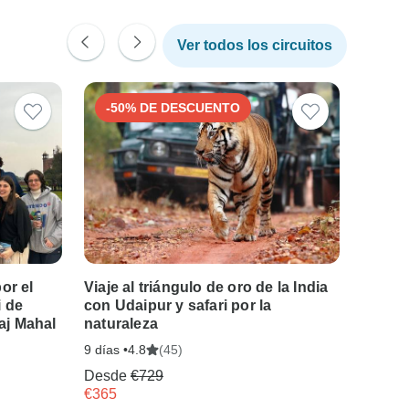
Ver todos los circuitos
-50% DE DESCUENTO
-50
or el
Viaje al triángulo de oro de la India
Viaje 
i de
con Udaipur y safari por la
Ranth
aj Mahal
naturaleza
5 días •
9 días •
(45)
4.8
Desde
Desde
€729
€388
€365
Regíst