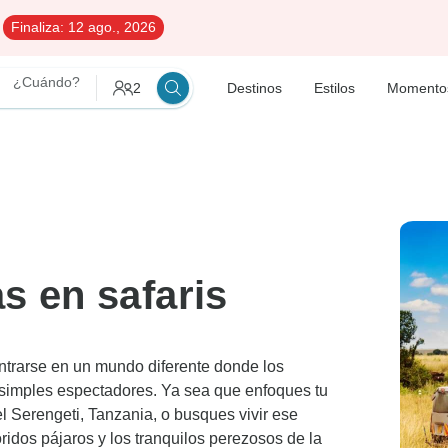
Finaliza:
12 ago., 2026
¿Cuándo?
2
Destinos
Estilos
Momento
s en safaris
ntrarse en un mundo diferente donde los
simples espectadores. Ya sea que enfoques tu
l Serengeti, Tanzania, o busques vivir ese
idos pájaros y los tranquilos perezosos de la