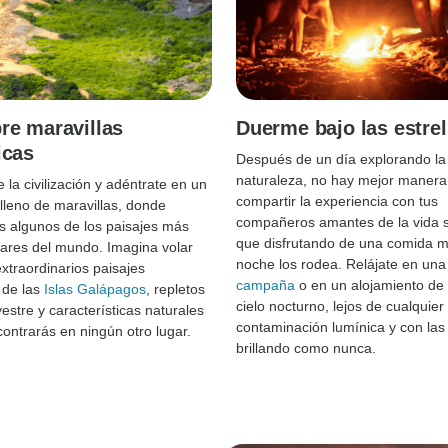
re maravillas
Duerme bajo las estrel
icas
Después de un día explorando la
naturaleza, no hay mejor manera
 la civilización y adéntrate en un
compartir la experiencia con tus
leno de maravillas, donde
compañeros amantes de la vida s
s algunos de los paisajes más
que disfrutando de una comida mi
ares del mundo. Imagina volar
noche los rodea. Relájate en un
extraordinarios paisajes
campaña
o en un alojamiento de l
 de las
Islas Galápagos
, repletos
cielo nocturno, lejos de cualquier
vestre y características naturales
contaminación lumínica y con las 
ontrarás en ningún otro lugar.
brillando como nunca.