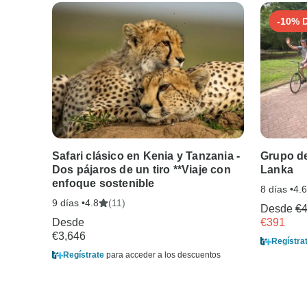
-10% 
Safari clásico en Kenia y Tanzania -
Grupo de 
Dos pájaros de un tiro **Viaje con
Lanka
enfoque sostenible
8 días •
4.6
9 días •
(11)
4.8
Desde
€
Desde
€391
€3,646
Regístra
Regístrate
para acceder a los descuentos