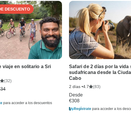
DE DESCUENTO
viaje en solitario a Sri
Safari de 2 días por la vida 
sudafricana desde la Ciuda
Cabo
(32)
2 días •
(83)
4.7
434
Desde
€308
te
para acceder a los descuentos
Regístrate
para acceder a los desc