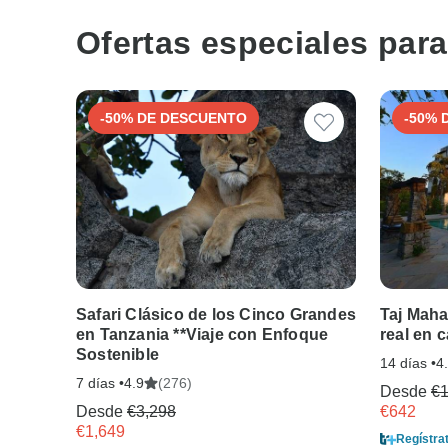
Ofertas especiales para
-50% DE DESCUENTO
-50% 
Safari Clásico de los Cinco Grandes
Taj Maha
en Tanzania **Viaje con Enfoque
real en c
Sostenible
14 días •
4
7 días •
(276)
4.9
Desde
€1
Desde
€3,298
€642
€1,649
Regístra