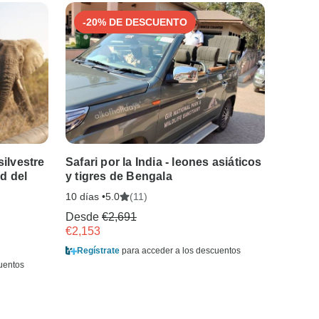
-20% DE DESCUENTO
silvestre
Safari por la India - leones asiáticos
Los Ci
d del
y tigres de Bengala
12 días 
10 días •
(11)
5.0
Desde
Desde
€2,691
€3,038
€2,153
Regíst
Regístrate
para acceder a los descuentos
uentos