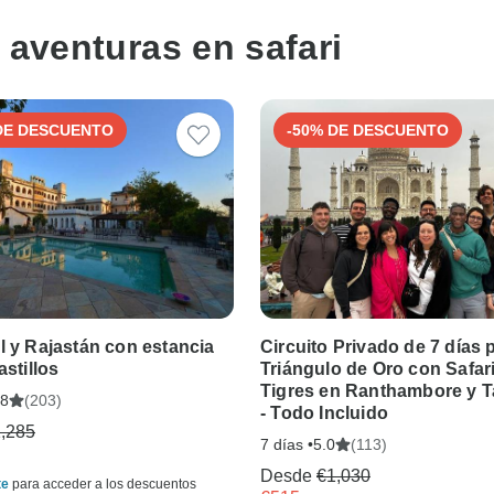
 aventuras en safari
DE DESCUENTO
-50% DE DESCUENTO
l y Rajastán con estancia
Circuito Privado de 7 días p
astillos
Triángulo de Oro con Safar
Tigres en Ranthambore y T
(203)
.8
- Todo Incluido
,285
7 días •
(113)
5.0
Desde
€1,030
te
para acceder a los descuentos