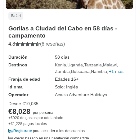
Safari
Gorilas a Ciudad del Cabo en 58 días -
campamento
4.8
(6 reseñas)
Duración
58 días
Destinos
Kenia
Uganda
Tanzania
Malawi
Zambia
Botsuana
Namibia
+1 más
Franja de edad
Edades 16+
Idioma
Solo: Inglés
Operador
Acacia Adventure Holidays
Desde
€10,035
€8,028
por persona
+€920 de gastos por adelantado
+€1,228 pagos locales
Regístrate
para acceder a los descuentos
Precio basado en una habitación compartida