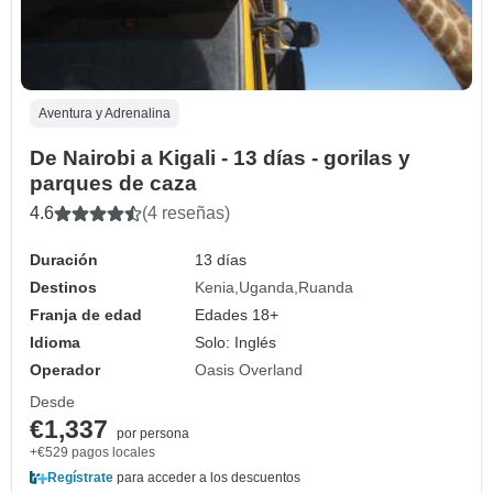
Aventura y Adrenalina
De Nairobi a Kigali - 13 días - gorilas y
parques de caza
4.6
(4 reseñas)
Duración
13 días
Destinos
Kenia
Uganda
Ruanda
Franja de edad
Edades 18+
Idioma
Solo: Inglés
Operador
Oasis Overland
Desde
€1,337
por persona
+€529 pagos locales
Regístrate
para acceder a los descuentos