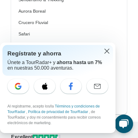
Aurora Boreal
Crucero Fluvial
Safari
Profundización Cultural
Regístrate y ahorra
Autobus / Bus
Únete a TourRadar+ y
ahorra hasta un 7%
en nuestras 50.000 aventuras.
Tren / Ferrocarril
Playa
Familia
Private
Al registrarme, acepto los/la
Términos y condiciones de
TourRadar
,
Política de privacidad de TourRadar
, de
TourRadar, y doy mi consentimiento para recibir correos
electrónicos de marketing.
Excellent