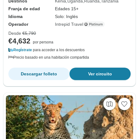
Destinos
Kenia
Uganda
Ruanda
Tanzania
Franja de edad
Edades 15+
Idioma
Solo: Inglés
Operador
Intrepid Travel
Desde
€5,790
€4,632
por persona
Regístrate
para acceder a los descuentos
Precio basado en una habitación compartida
Descargar folleto
Ver circuito