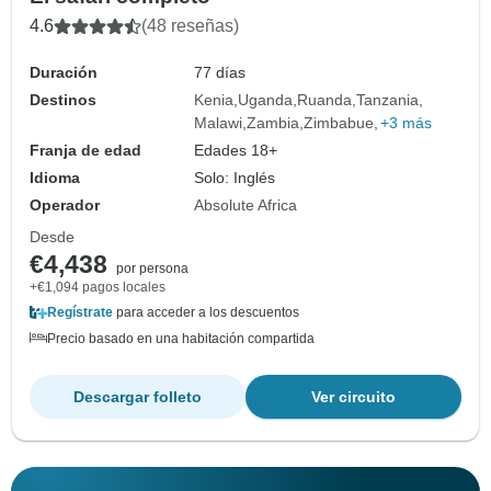
4.6
(48 reseñas)
Duración
77 días
Destinos
Kenia
Uganda
Ruanda
Tanzania
Malawi
Zambia
Zimbabue
+3 más
Franja de edad
Edades 18+
Idioma
Solo: Inglés
Operador
Absolute Africa
Desde
€4,438
por persona
+€1,094 pagos locales
Regístrate
para acceder a los descuentos
Precio basado en una habitación compartida
Descargar folleto
Ver circuito