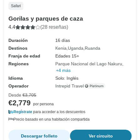
Safari
Gorilas y parques de caza
4.4
(28 reseñas)
Duración
16 días
Destinos
Kenia
Uganda
Ruanda
Franja de edad
Edades 15+
Regiones
Parque Nacional del Lago Nakuru
+4 más
Idioma
Solo: Inglés
Operador
Intrepid Travel
Desde
€3,705
€2,779
por persona
Regístrate
para acceder a los descuentos
Precio basado en una habitación compartida
Descargar folleto
Ver circuito