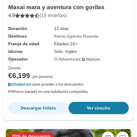
Masai mara y aventura con gorilas
4.9
(15 reseñas)
Duración
12 días
Destinos
Kenia
Uganda
Ruanda
Franja de edad
Edades 15+
Idioma
Solo: Inglés
Operador
G Adventures
Desde
€6,199
por persona
Regístrate
para acceder a los descuentos
Precio basado en una habitación compartida
Descargar folleto
Ver circuito
20% de descuento