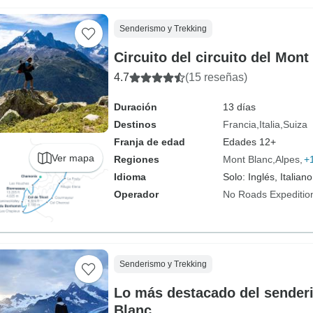
Senderismo y Trekking
Circuito del circuito del Mon
4.7
(15 reseñas)
Duración
13 días
Destinos
Francia
Italia
Suiza
Franja de edad
Edades 12+
Ver mapa
Regiones
Mont Blanc
Alpes
+
Idioma
Solo: Inglés, Italiano
Operador
No Roads Expeditio
Senderismo y Trekking
Lo más destacado del sender
Blanc