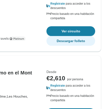
Regístrate
para acceder a los
descuentos
Precio basado en una habitación
compartida
Ver circuito
ravels
Descargar folleto
Desde
smo en el Mont
€2,610
por persona
Regístrate
para acceder a los
descuentos
Precio basado en una habitación
alme,
Les Houches,
compartida