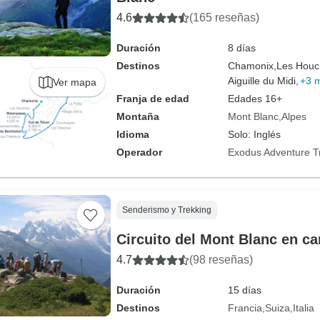
4.6
(165 reseñas)
Duración
8 días
Destinos
Chamonix,
Les Houc
Aiguille du Midi,
+3 
Ver mapa
Franja de edad
Edades 16+
Montaña
Mont Blanc
Alpes
Idioma
Solo: Inglés
Operador
Exodus Adventure T
Senderismo y Trekking
Circuito del Mont Blanc en 
4.7
(98 reseñas)
Duración
15 días
Destinos
Francia
Suiza
Italia