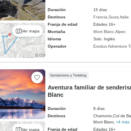
Duración
15 días
Destinos
Francia
Suiza
Italia
Franja de edad
Edades 16+
Ver mapa
Montaña
Mont Blanc
Alpes
Idioma
Solo: Inglés
Operador
Exodus Adventure T
Senderismo y Trekking
Aventura familiar de senderi
Blanc
Duración
8 días
Destinos
Chamonix,
Col de B
Mont Blanc,
+4 más
Franja de edad
Edades 16+
Ver mapa