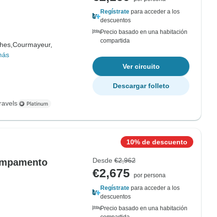
Regístrate
para acceder a los
descuentos
Precio basado en una habitación
compartida
hes,
Courmayeur,
más
Ver circuito
Descargar folleto
ravels
10% de descuento
Desde
€2,962
campamento
€2,675
por persona
Regístrate
para acceder a los
descuentos
Precio basado en una habitación