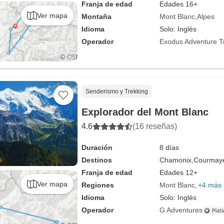
Franja de edad
Edades 16+
Ver mapa
Montaña
Mont Blanc
Alpes
Idioma
Solo: Inglés
Operador
Exodus Adventure T
Senderismo y Trekking
Explorador del Mont Blanc
4.6
(16 reseñas)
Duración
8 días
Destinos
Chamonix,
Courmaye
Franja de edad
Edades 12+
Ver mapa
Regiones
Mont Blanc
+4 más
Idioma
Solo: Inglés
Operador
G Adventures