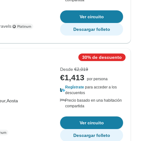
compartida
Ver circuito
ravels
Descargar folleto
30% de descuento
Desde
€2,019
€1,413
por persona
Regístrate
para acceder a los
descuentos
ur,
Aosta
Precio basado en una habitación
compartida
Ver circuito
Descargar folleto