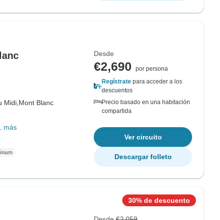
Desde
lanc
€2,690
por persona
Regístrate
para acceder a los
descuentos
u Midi,
Mont Blanc
Precio basado en una habitación
compartida
1 más
Ver circuito
Descargar folleto
30% de descuento
Desde
€2,059