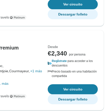
Ver circuito
Descargar folleto
ravels
Desde
 Premium
€2,340
por persona
Regístrate
para acceder a los
nc,
descuentos
tjoie,
Courmayeur,
+1 más
Precio basado en una habitación
compartida
1 más
Ver circuito
ravels
Descargar folleto