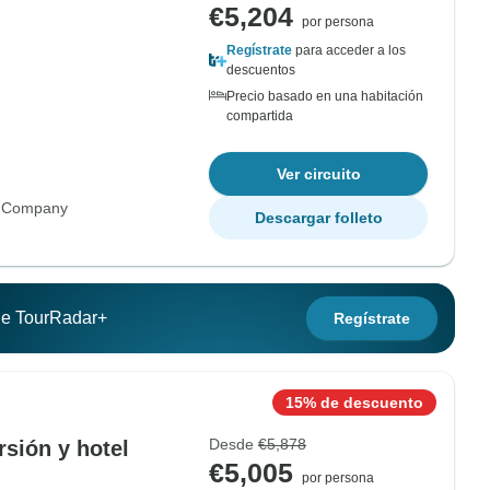
€5,204
por persona
Regístrate
para acceder a los
descuentos
Precio basado en una habitación
compartida
Ver circuito
d Company
Descargar folleto
 de TourRadar+
Regístrate
15% de descuento
Desde
€5,878
rsión y hotel
€5,005
por persona