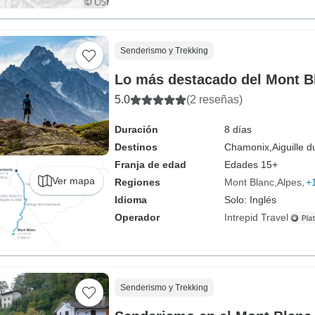
Senderismo y Trekking
Lo más destacado del Mont B
5.0
(2 reseñas)
Duración
8 días
Destinos
Chamonix,
Aiguille d
Franja de edad
Edades 15+
Ver mapa
Regiones
Mont Blanc
Alpes
+
Idioma
Solo: Inglés
Operador
Intrepid Travel
Senderismo y Trekking