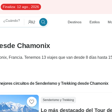
Finaliza:
12 ago., 2026
¿Cuándo?
2
Destinos
Estilos
Mo
desde Chamonix
ix, Francia. Tenemos 13 viajes que van desde 8 días hasta 15 
mejores circuitos de Senderismo y Trekking desde Chamonix
Senderismo y Trekking
Lo más destacado del Tour de