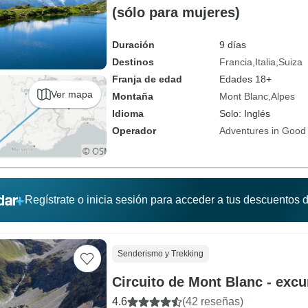
(sólo para mujeres)
Duración
9 días
Destinos
Francia
Italia
Suiza
Franja de edad
Edades 18+
Ver mapa
Montaña
Mont Blanc
Alpes
Idioma
Solo: Inglés
Operador
Adventures in Goo
Regístrate o inicia sesión para acceder a tus descuentos
Senderismo y Trekking
Circuito de Mont Blanc - excu
4.6
(42 reseñas)