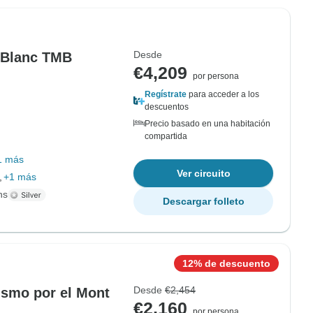
Desde
t Blanc TMB
€4,209
por persona
Regístrate
para acceder a los
descuentos
Precio basado en una habitación
compartida
1 más
Ver circuito
,
+1 más
ns
Descargar folleto
12% de descuento
Desde
€2,454
ismo por el Mont
€2,160
por persona