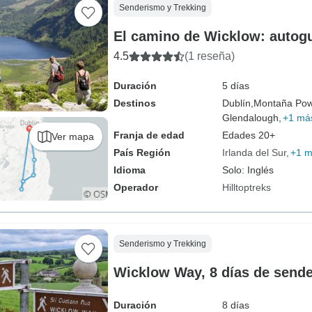
Senderismo y Trekking
El camino de Wicklow: autogu
4.5
(1 reseña)
Duración
5 días
Destinos
Dublín,
Montaña Pow
Glendalough,
+1 má
Franja de edad
Edades 20+
Ver mapa
País Región
Irlanda del Sur
+1 
Idioma
Solo: Inglés
Operador
Hilltoptreks
Senderismo y Trekking
Wicklow Way, 8 días de send
Duración
8 días