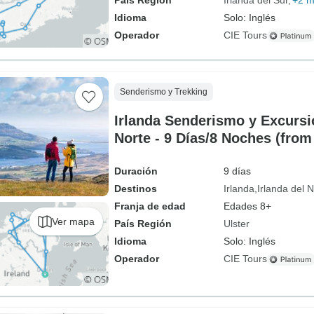
País Región
Irlanda del Sur
+2 
Idioma
Solo: Inglés
Operador
CIE Tours
Senderismo y Trekking
Irlanda Senderismo y Excurs
Norte - 9 Días/8 Noches (from
Duración
9 días
Destinos
Irlanda
Irlanda del N
Franja de edad
Edades 8+
Ver mapa
País Región
Ulster
Idioma
Solo: Inglés
Operador
CIE Tours