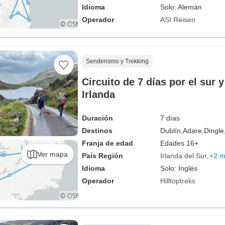
Idioma
Solo: Alemán
Operador
ASI Reisen
Senderismo y Trekking
Circuito de 7 días por el sur y
Irlanda
Duración
7 días
Destinos
Dublín,
Adare,
Dingle
Franja de edad
Edades 16+
Ver mapa
País Región
Irlanda del Sur
+2 
Idioma
Solo: Inglés
Operador
Hilltoptreks