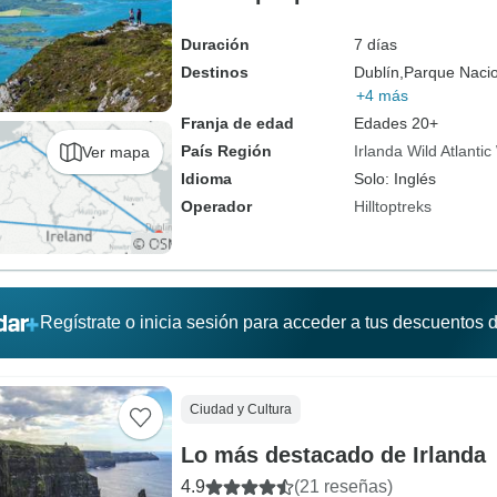
Duración
7 días
Destinos
Dublín,
Parque Naci
+4 más
Franja de edad
Edades 20+
País Región
Irlanda Wild Atlanti
Ver mapa
Idioma
Solo: Inglés
Operador
Hilltoptreks
Regístrate o inicia sesión para acceder a tus descuentos
Ciudad y Cultura
Lo más destacado de Irlanda
4.9
(21 reseñas)