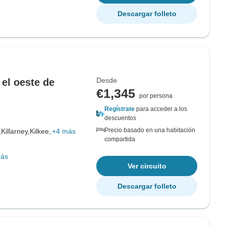
Descargar folleto
Desde
 el oeste de
€1,345
por persona
Regístrate
para acceder a los
descuentos
Precio basado en una habitación
,
Killarney,
Kilkee,
+4 más
compartida
más
Ver circuito
Descargar folleto