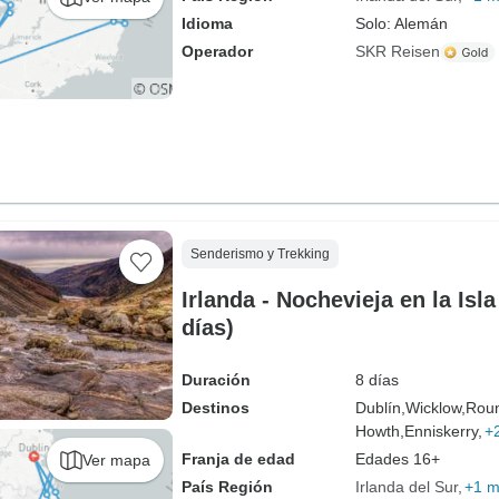
Idioma
Solo: Alemán
Operador
SKR Reisen
Senderismo y Trekking
Irlanda - Nochevieja en la Isl
días)
Duración
8 días
Destinos
Dublín,
Wicklow,
Rou
Howth,
Enniskerry,
+
Franja de edad
Edades 16+
Ver mapa
País Región
Irlanda del Sur
+1 