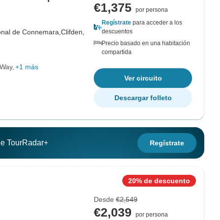
€1,375
por persona
Regístrate
para acceder a los
onal de Connemara,
Clifden,
descuentos
Precio basado en una habitación
compartida
c Way
+1 más
Ver circuito
Descargar folleto
 de TourRadar+
Regístrate
20% de descuento
Desde
€2,549
€2,039
por persona