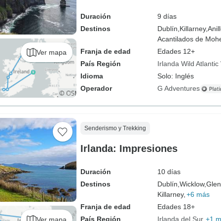
Duración
9 días
Destinos
Dublín,
Killarney,
Anil
Acantilados de Mohe
Franja de edad
Edades 12+
Ver mapa
País Región
Irlanda Wild Atlanti
Idioma
Solo: Inglés
Operador
G Adventures
Senderismo y Trekking
Irlanda: Impresiones
Duración
10 días
Destinos
Dublín,
Wicklow,
Glen
Killarney,
+6 más
Franja de edad
Edades 18+
País Región
Irlanda del Sur
+1 
Ver mapa