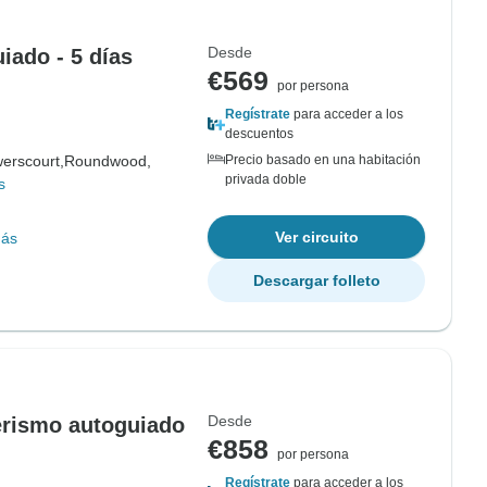
Desde
iado - 5 días
€569
por persona
Regístrate
para acceder a los
descuentos
erscourt,
Roundwood,
Precio basado en una habitación
privada doble
s
Ver circuito
más
Descargar folleto
Desde
erismo autoguiado
€858
por persona
Regístrate
para acceder a los