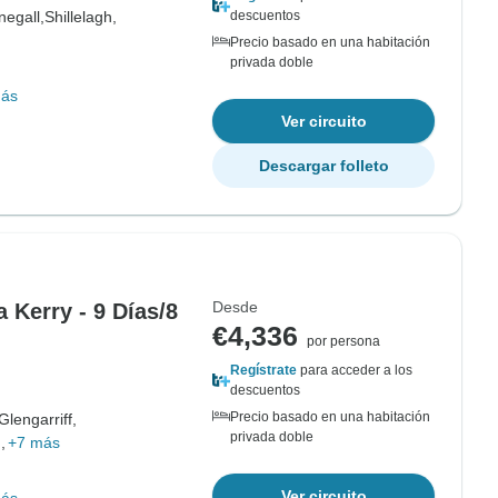
negall,
Shillelagh,
descuentos
Precio basado en una habitación
privada doble
más
Ver circuito
Descargar folleto
Desde
 Kerry - 9 Días/8
€4,336
por persona
Regístrate
para acceder a los
descuentos
Precio basado en una habitación
Glengarriff,
privada doble
,
+7 más
Ver circuito