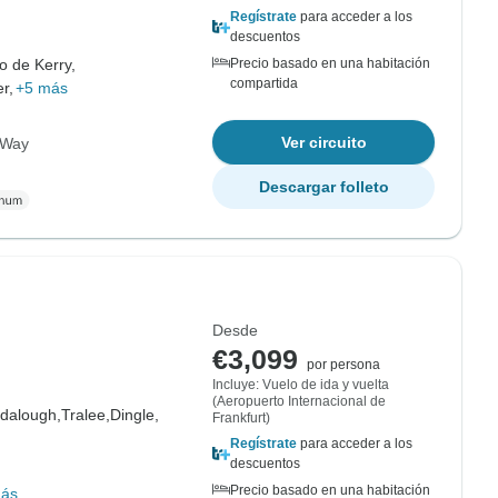
Regístrate
para acceder a los
descuentos
lo de Kerry,
Precio basado en una habitación
compartida
r,
+5 más
Ver circuito
c Way
Descargar folleto
Desde
€3,099
por persona
Incluye: Vuelo de ida y vuelta
(Aeropuerto Internacional de
dalough,
Tralee,
Dingle,
Frankfurt)
Regístrate
para acceder a los
descuentos
Precio basado en una habitación
más