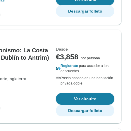
más
Descargar folleto
Desde
ionismo: La Costa
€3,858
 Dublín to Antrim)
por persona
Regístrate
para acceder a los
descuentos
Precio basado en una habitación
orte
Inglaterra
privada doble
Ver circuito
Descargar folleto