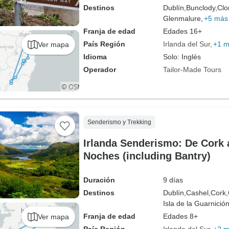
Destinos
Dublín,
Bunclody,
Clo
Glenmalure,
+5 más
Franja de edad
Edades 16+
País Región
Irlanda del Sur
+1 
Ver mapa
Idioma
Solo: Inglés
Operador
Tailor-Made Tours
Senderismo y Trekking
Irlanda Senderismo: De Cork a
Noches (including Bantry)
Duración
9 días
Destinos
Dublín,
Cashel,
Cork,
Isla de la Guarnición
Franja de edad
Edades 8+
Ver mapa