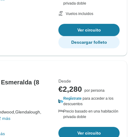
privada doble
Vuelos incluidos
Ver circuito
Descargar folleto
Desde
a Esmeralda (8
€2,280
por persona
Regístrate
para acceder a los
descuentos
Precio basado en una habitación
ndwood,
Glendalough,
privada doble
2 más
Ver circuito
más