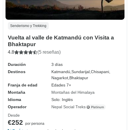
Senderismo y Trekking
Vuelta al valle de Katmandú con Visita a
Bhaktapur
4.8
(5 reseñas)
Duración
3 días
Destinos
Katmandú,
Sundarijal,
Chisapani,
Nagarkot,
Bhaktapur
Franja de edad
Edades 7+
Montaña
Montañas del Himalaya
Idioma
Solo: Inglés
Operador
Nepal Social Treks
Desde
€252
por persona