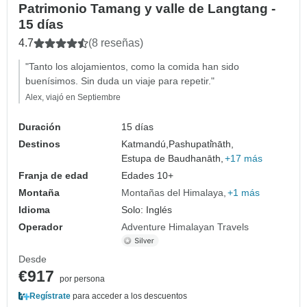
Patrimonio Tamang y valle de Langtang -
15 días
4.7
(8 reseñas)
"Tanto los alojamientos, como la comida han sido
buenísimos. Sin duda un viaje para repetir."
Alex, viajó en Septiembre
Duración
15 días
Destinos
Katmandú,
Pashupati̇̄nāth,
Estupa de Baudhanāth,
+17 más
Franja de edad
Edades 10+
Montaña
Montañas del Himalaya
+1 más
Idioma
Solo: Inglés
Operador
Adventure Himalayan Travels
Desde
€917
por persona
Regístrate
para acceder a los descuentos