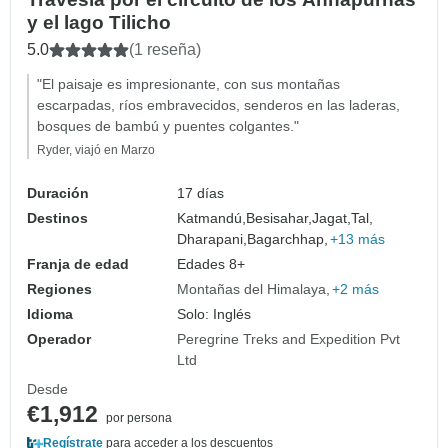
y el lago Tilicho
5.0
(1 reseña)
"El paisaje es impresionante, con sus montañas
escarpadas, ríos embravecidos, senderos en las laderas,
bosques de bambú y puentes colgantes."
Ryder, viajó en Marzo
Duración
17 días
Destinos
Katmandú,
Besisahar,
Jagat,
Tal,
Dharapani,
Bagarchhap,
+13 más
Franja de edad
Edades 8+
Regiones
Montañas del Himalaya
+2 más
Idioma
Solo: Inglés
Operador
Peregrine Treks and Expedition Pvt
Ltd
Desde
€1,912
por persona
Regístrate
para acceder a los descuentos