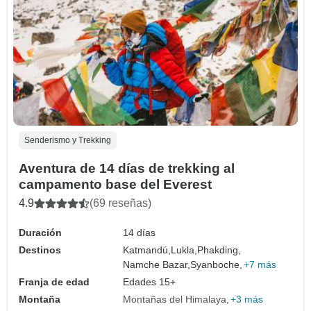
Senderismo y Trekking
Aventura de 14 días de trekking al
campamento base del Everest
4.9
(69 reseñas)
Duración
14 días
Destinos
Katmandú,
Lukla,
Phakding,
Namche Bazar,
Syanboche,
+7 más
Franja de edad
Edades 15+
Montaña
Montañas del Himalaya
+3 más