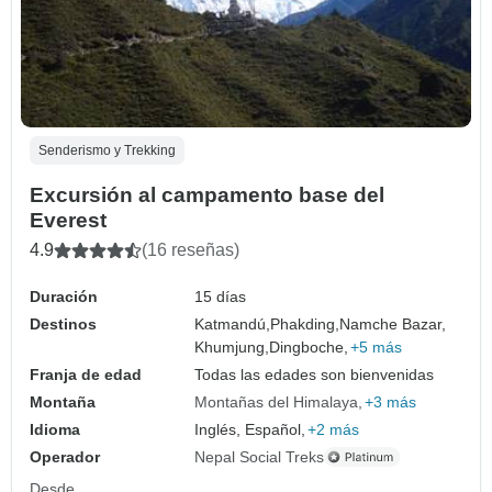
Senderismo y Trekking
Excursión al campamento base del
Everest
4.9
(16 reseñas)
Duración
15 días
Destinos
Katmandú,
Phakding,
Namche Bazar,
Khumjung,
Dingboche,
+5 más
Franja de edad
Todas las edades son bienvenidas
Montaña
Montañas del Himalaya
+3 más
Idioma
Inglés, Español,
+2 más
Operador
Nepal Social Treks
Desde