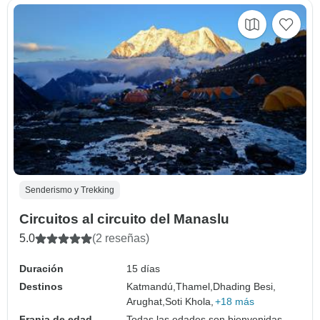
Senderismo y Trekking
Circuitos al circuito del Manaslu
5.0
(2 reseñas)
Duración
15 días
Destinos
Katmandú,
Thamel,
Dhading Besi,
Arughat,
Soti Khola,
+18 más
Franja de edad
Todas las edades son bienvenidas