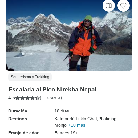
Senderismo y Trekking
Escalada al Pico Nirekha Nepal
4.5
(1 reseña)
Duración
18 días
Destinos
Katmandú,
Lukla,
Ghat,
Phakding,
Monjo,
+10 más
Franja de edad
Edades 19+