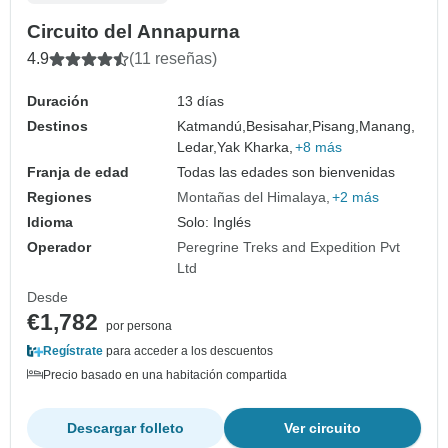
Circuito del Annapurna
4.9
(11 reseñas)
Duración
13 días
Destinos
Katmandú,
Besisahar,
Pisang,
Manang,
Ledar,
Yak Kharka,
+8 más
Franja de edad
Todas las edades son bienvenidas
Regiones
Montañas del Himalaya
+2 más
Idioma
Solo: Inglés
Operador
Peregrine Treks and Expedition Pvt
Ltd
Desde
€1,782
por persona
Regístrate
para acceder a los descuentos
Precio basado en una habitación compartida
Descargar folleto
Ver circuito