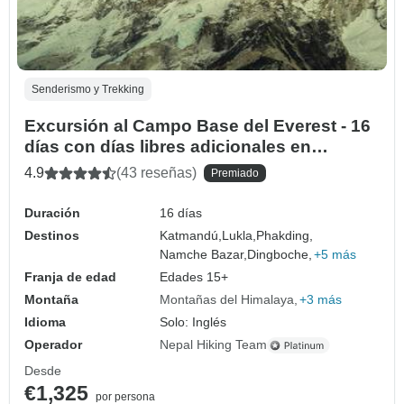
Senderismo y Trekking
Excursión al Campo Base del Everest - 16
días con días libres adicionales en
Katmandú
4.9
(43 reseñas)
Premiado
Duración
16 días
Destinos
Katmandú,
Lukla,
Phakding,
Namche Bazar,
Dingboche,
+5 más
Franja de edad
Edades 15+
Montaña
Montañas del Himalaya
+3 más
Idioma
Solo: Inglés
Operador
Nepal Hiking Team
Desde
€1,325
por persona