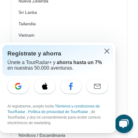
Nueva Zelanda
Sri Lanka
Tailandia
Vietnam
Croacia
Regístrate y ahorra
Europa del Este
Únete a TourRadar+ y
ahorra hasta un 7%
en nuestras 50.000 aventuras.
Reino Unido
Grecia
Islas Griegas
Islandia
Al registrarme, acepto los/la
Términos y condiciones de
TourRadar
,
Política de privacidad de TourRadar
, de
Irlanda
TourRadar, y doy mi consentimiento para recibir correos
electrónicos de marketing.
Italia
Nórdicos / Escandinavia