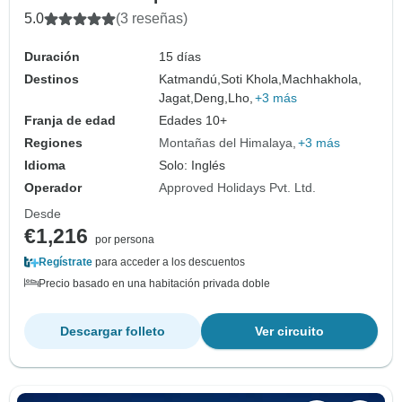
5.0
(3 reseñas)
Duración
15 días
Destinos
Katmandú,
Soti Khola,
Machhakhola,
Jagat,
Deng,
Lho,
+3 más
Franja de edad
Edades 10+
Regiones
Montañas del Himalaya
+3 más
Idioma
Solo: Inglés
Operador
Approved Holidays Pvt. Ltd.
Desde
€1,216
por persona
Regístrate
para acceder a los descuentos
Precio basado en una habitación privada doble
Descargar folleto
Ver circuito