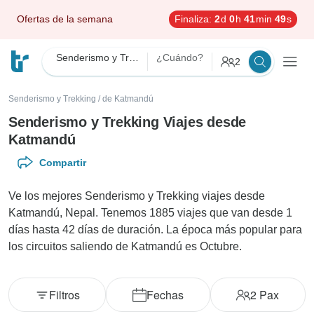
Ofertas de la semana
Finaliza:
2
d
0
h
41
min
47
s
Senderismo y Trekking
¿Cuándo?
2
Senderismo y Trekking
/
de Katmandú
Senderismo y Trekking Viajes desde
Katmandú
Compartir
Ve los mejores Senderismo y Trekking viajes desde
Katmandú, Nepal. Tenemos 1885 viajes que van desde 1
días hasta 42 días de duración. La época más popular para
los circuitos saliendo de Katmandú es Octubre.
Filtros
Fechas
2
Pax