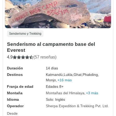
Senderismo y Trekking
Senderismo al campamento base del
Everest
4.9
(57 reseñas)
Duración
14 días
Destinos
Katmandú,
Lukla,
Ghat,
Phakding,
Monjo,
+16 más
Franja de edad
Edades 8+
Montaña
Montañas del Himalaya
+3 más
Idioma
Solo: Inglés
Operador
Sherpa Expedition & Trekking Pvt. Ltd.
Desde