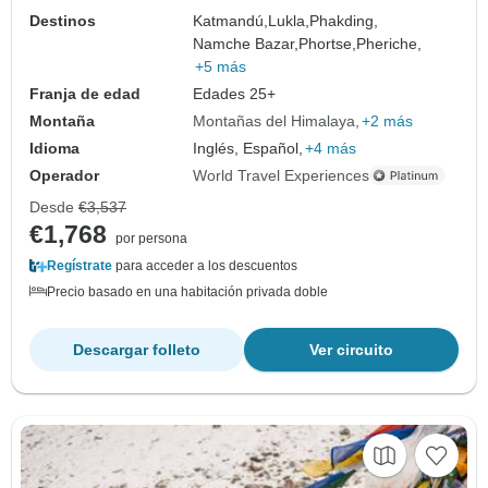
Destinos
Katmandú,
Lukla,
Phakding,
Namche Bazar,
Phortse,
Pheriche,
+5 más
Franja de edad
Edades 25+
Montaña
Montañas del Himalaya
+2 más
Idioma
Inglés, Español,
+4 más
Operador
World Travel Experiences
Desde
€3,537
€1,768
por persona
Regístrate
para acceder a los descuentos
Precio basado en una habitación privada doble
Descargar folleto
Ver circuito