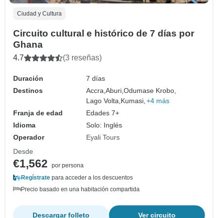
Ciudad y Cultura
Circuito cultural e histórico de 7 días por
Ghana
4.7
(3 reseñas)
Duración
7 días
Destinos
Accra,
Aburi,
Odumase Krobo,
Lago Volta,
Kumasi,
+4 más
Franja de edad
Edades 7+
Idioma
Solo: Inglés
Operador
Eyali Tours
Desde
€1,562
por persona
Regístrate
para acceder a los descuentos
Precio basado en una habitación compartida
Descargar folleto
Ver circuito