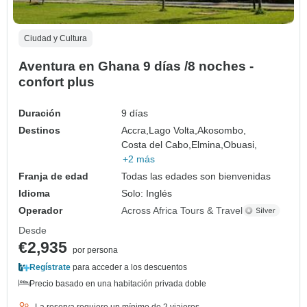
Ciudad y Cultura
Aventura en Ghana 9 días /8 noches -
confort plus
Duración
9 días
Destinos
Accra,
Lago Volta,
Akosombo,
Costa del Cabo,
Elmina,
Obuasi,
+2 más
Franja de edad
Todas las edades son bienvenidas
Idioma
Solo: Inglés
Operador
Across Africa Tours & Travel
Desde
€2,935
por persona
Regístrate
para acceder a los descuentos
Precio basado en una habitación privada doble
La reserva requiere un mínimo de 2 viajeros