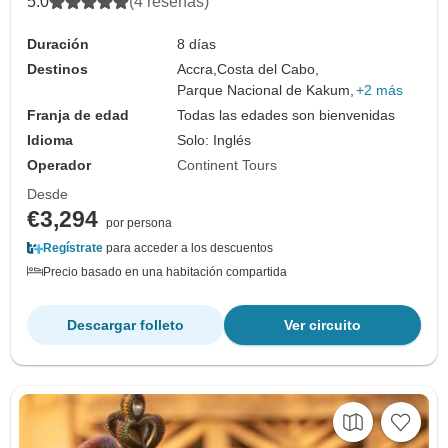
5.0
(4 reseñas)
Duración
8 días
Destinos
Accra,
Costa del Cabo,
Parque Nacional de Kakum,
+2 más
Franja de edad
Todas las edades son bienvenidas
Idioma
Solo: Inglés
Operador
Continent Tours
Desde
€3,294
por persona
Regístrate
para acceder a los descuentos
Precio basado en una habitación compartida
Descargar folleto
Ver circuito