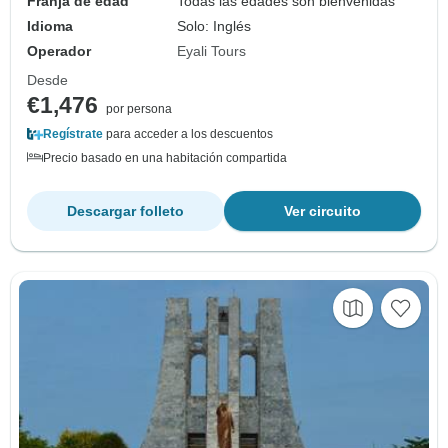
Franja de edad
Todas las edades son bienvenidas
Idioma
Solo: Inglés
Operador
Eyali Tours
Desde
€1,476
por persona
Regístrate
para acceder a los descuentos
Precio basado en una habitación compartida
Descargar folleto
Ver circuito