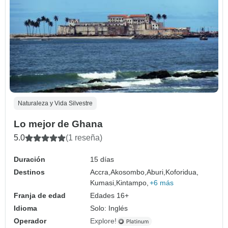
Naturaleza y Vida Silvestre
Lo mejor de Ghana
5.0
(1 reseña)
Duración
15 días
Destinos
Accra,
Akosombo,
Aburi,
Koforidua,
Kumasi,
Kintampo,
+6 más
Franja de edad
Edades 16+
Idioma
Solo: Inglés
Operador
Explore!