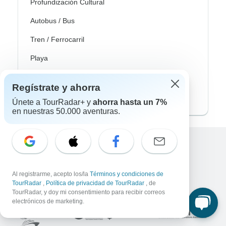
Profundización Cultural
Autobus / Bus
Tren / Ferrocarril
Playa
Familia
Regístrate y ahorra
Private
Únete a TourRadar+ y
ahorra hasta un 7%
en nuestras 50.000 aventuras.
Excellent
10,000+
reseñas sobre
Al registrarme, acepto los/la
Términos y condiciones de
TourRadar
,
Política de privacidad de TourRadar
, de
Asociado a
TourRadar, y doy mi consentimiento para recibir correos
electrónicos de marketing.