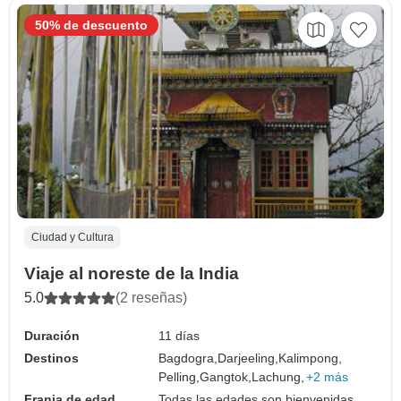
50% de descuento
Ciudad y Cultura
Viaje al noreste de la India
5.0
(2 reseñas)
Duración
11 días
Destinos
Bagdogra,
Darjeeling,
Kalimpong,
Pelling,
Gangtok,
Lachung,
+2 más
Franja de edad
Todas las edades son bienvenidas