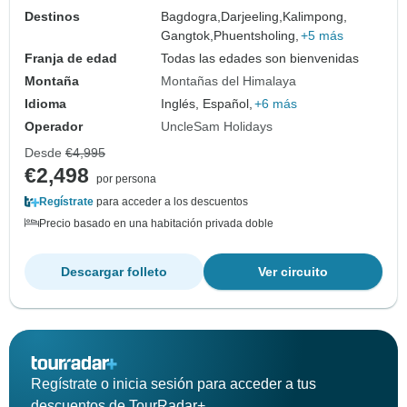
Destinos
Bagdogra,
Darjeeling,
Kalimpong,
Gangtok,
Phuentsholing,
+5 más
Franja de edad
Todas las edades son bienvenidas
Montaña
Montañas del Himalaya
Idioma
Inglés, Español,
+6 más
Operador
UncleSam Holidays
Desde
€4,995
€2,498
por persona
Regístrate
para acceder a los descuentos
Precio basado en una habitación privada doble
Descargar folleto
Ver circuito
Regístrate o inicia sesión para acceder a tus
descuentos de TourRadar+