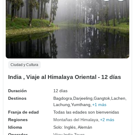
Ciudad y Cultura
India , Viaje al Himalaya Oriental - 12 días
Duración
12 días
Destinos
Bagdogra,
Darjeeling,
Gangtok,
Lachen,
Lachung,
Yumthang,
+1 más
Franja de edad
Todas las edades son bienvenidas
Regiones
Montañas del Himalaya
+2 más
Idioma
Solo: Inglés, Alemán
Operador
Vijay India Tours