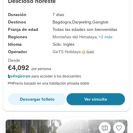
Delicioso noreste
Duración
7 días
Destinos
Bagdogra,
Darjeeling,
Gangtok
Franja de edad
Todas las edades son bienvenidas
Regiones
Montañas del Himalaya
+2 más
Idioma
Solo: Inglés
Operador
GeTS Holidays
Desde
€4,092
por persona
Regístrate
para acceder a los descuentos
Precio basado en una habitación privada doble
Descargar folleto
Ver circuito