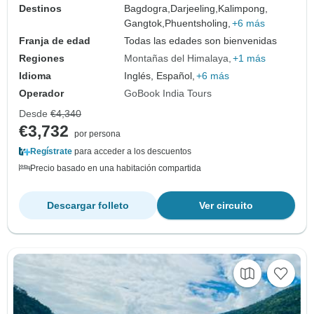
Destinos
Bagdogra,
Darjeeling,
Kalimpong,
Gangtok,
Phuentsholing,
+6 más
Franja de edad
Todas las edades son bienvenidas
Regiones
Montañas del Himalaya
+1 más
Idioma
Inglés, Español,
+6 más
Operador
GoBook India Tours
Desde
€4,340
€3,732
por persona
Regístrate
para acceder a los descuentos
Precio basado en una habitación compartida
Descargar folleto
Ver circuito