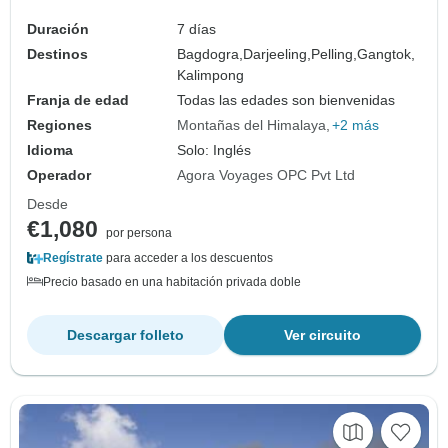
Duración
7 días
Destinos
Bagdogra,
Darjeeling,
Pelling,
Gangtok,
Kalimpong
Franja de edad
Todas las edades son bienvenidas
Regiones
Montañas del Himalaya
+2 más
Idioma
Solo: Inglés
Operador
Agora Voyages OPC Pvt Ltd
Desde
€1,080
por persona
Regístrate
para acceder a los descuentos
Precio basado en una habitación privada doble
Descargar folleto
Ver circuito