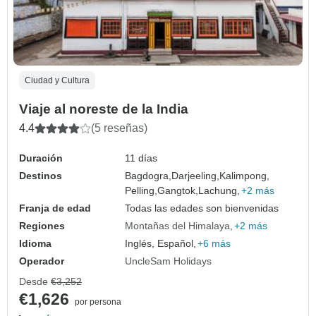
Ciudad y Cultura
Viaje al noreste de la India
4.4
(5 reseñas)
Duración
11 días
Destinos
Bagdogra,
Darjeeling,
Kalimpong,
Pelling,
Gangtok,
Lachung,
+2 más
Franja de edad
Todas las edades son bienvenidas
Regiones
Montañas del Himalaya
+2 más
Idioma
Inglés, Español,
+6 más
Operador
UncleSam Holidays
Desde
€3,252
€1,626
por persona