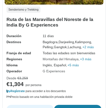
Senderismo y Trekking
Ruta de las Maravillas del Noreste de la
India By G Experiences
Duración
11 días
Destinos
Bagdogra,
Darjeeling,
Kalimpong,
Pelling,
Gangtok,
Lachung,
+2 más
Franja de edad
Todas las edades son bienvenidas
Regiones
Montañas del Himalaya
+3 más
Idioma
Inglés, Español,
+5 más
Operador
G Experiences
Desde
€3,259
€1,304
por persona
Regístrate
para acceder a los descuentos
Precio basado en una habitación privada doble