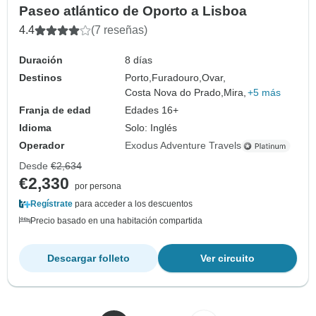
Paseo atlántico de Oporto a Lisboa
4.4
(7 reseñas)
Duración
8 días
Destinos
Porto,
Furadouro,
Ovar,
Costa Nova do Prado,
Mira,
+5 más
Franja de edad
Edades 16+
Idioma
Solo: Inglés
Operador
Exodus Adventure Travels
Desde
€2,634
€2,330
por persona
Regístrate
para acceder a los descuentos
Precio basado en una habitación compartida
Descargar folleto
Ver circuito