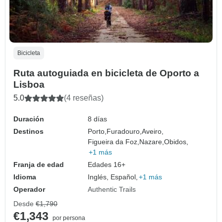
Bicicleta
Ruta autoguiada en bicicleta de Oporto a
Lisboa
5.0
(4 reseñas)
Duración
8 días
Destinos
Porto,
Furadouro,
Aveiro,
Figueira da Foz,
Nazare,
Obidos,
+1 más
Franja de edad
Edades 16+
Idioma
Inglés, Español,
+1 más
Operador
Authentic Trails
Desde
€1,790
€1,343
por persona