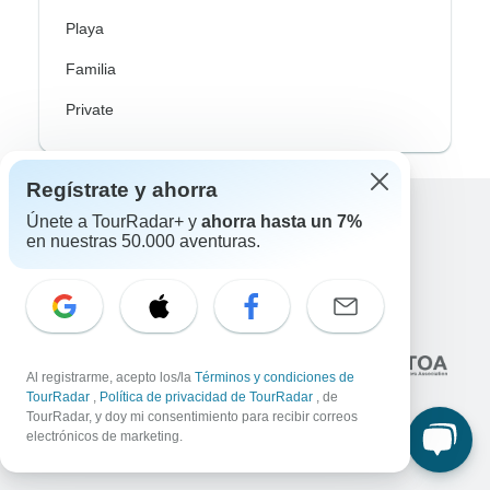
Playa
Familia
Private
Regístrate y ahorra
Únete a TourRadar+ y
ahorra hasta un 7%
Excellent
en nuestras 50.000 aventuras.
10,000+
reseñas sobre
Asociado a
Al registrarme, acepto los/la
Términos y condiciones de
TourRadar
,
Política de privacidad de TourRadar
, de
TourRadar, y doy mi consentimiento para recibir correos
electrónicos de marketing.