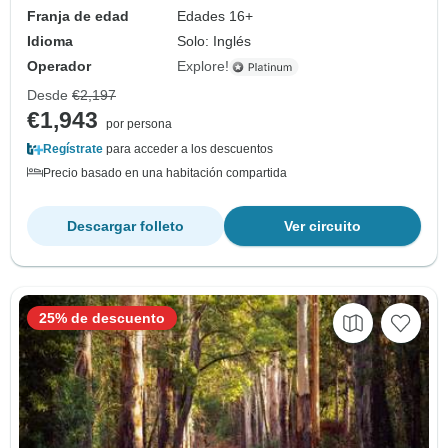
Franja de edad
Edades 16+
Idioma
Solo: Inglés
Operador
Explore!
Desde
€2,197
€1,943
por persona
Regístrate
para acceder a los descuentos
Precio basado en una habitación compartida
Descargar folleto
Ver circuito
25% de descuento