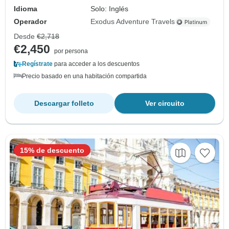
Idioma
Solo: Inglés
Operador
Exodus Adventure Travels
Desde
€2,718
€2,450
por persona
Regístrate
para acceder a los descuentos
Precio basado en una habitación compartida
Descargar folleto
Ver circuito
15% de descuento