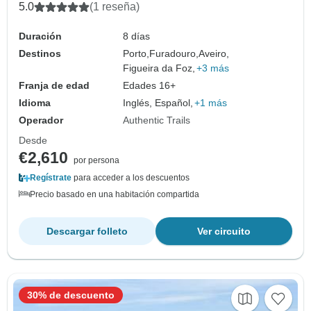
5.0
(1 reseña)
Duración
8 días
Destinos
Porto,
Furadouro,
Aveiro,
Figueira da Foz,
+3 más
Franja de edad
Edades 16+
Idioma
Inglés, Español,
+1 más
Operador
Authentic Trails
Desde
€2,610
por persona
Regístrate
para acceder a los descuentos
Precio basado en una habitación compartida
Descargar folleto
Ver circuito
30% de descuento