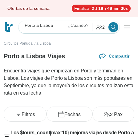
Ofertas de la semana
Finaliza:
2
d
16
h
46
min
28
s
Porto a Lisboa
¿Cuándo?
2
Circuitos Portugal
/
a Lisboa
Porto a Lisboa Viajes
Compartir
Encuentra viajes que empiezan en Porto y terminan en
Lisboa. Los viajes de Porto a Lisboa son más populares en
Septiembre, ya que la mayoría de los circuitos realizan esta
ruta en esa fecha.
Filtros
Fechas
2
Pax
Los $tours_count|max:10} mejores viajes desde Porto a