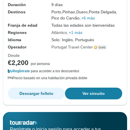
Duración
9 días
Destinos
Porto,
Pinhao,
Duero,
Ponta Delgada,
Pico do Carvão,
+6 más
Franja de edad
Todas las edades son bienvenidas
Regiones
Atlántico
+1 más
Idioma
Solo: Inglés, Portugués
Operador
Portugal Travel Center
Desde
€2,200
por persona
Regístrate
para acceder a los descuentos
Precio basado en una habitación privada doble
Descargar folleto
Ver circuito
Regístrate o inicia sesión para acceder a tus