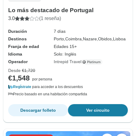
Lo más destacado de Portugal
3.0
(1 reseña)
Duración
7 días
Destinos
Porto,
Coimbra,
Nazare,
Obidos,
Lisboa
Franja de edad
Edades 15+
Idioma
Solo: Inglés
Operador
Intrepid Travel
Desde
€1,720
€1,548
por persona
Regístrate
para acceder a los descuentos
Precio basado en una habitación compartida
Descargar folleto
Ver circuito