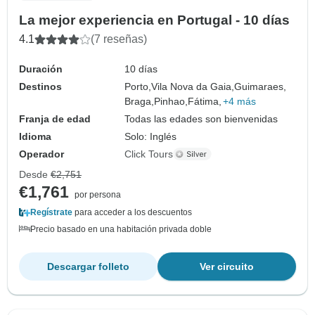
La mejor experiencia en Portugal - 10 días
4.1
(7 reseñas)
Duración
10 días
Destinos
Porto,
Vila Nova da Gaia,
Guimaraes,
Braga,
Pinhao,
Fátima,
+4 más
Franja de edad
Todas las edades son bienvenidas
Idioma
Solo: Inglés
Operador
Click Tours
Desde
€2,751
€1,761
por persona
Regístrate
para acceder a los descuentos
Precio basado en una habitación privada doble
Descargar folleto
Ver circuito