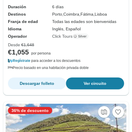
Duración
6 días
Destinos
Porto,
Coimbra,
Fátima,
Lisboa
Franja de edad
Todas las edades son bienvenidas
Idioma
Inglés, Español
Operador
Click Tours
Desde
€1,648
€1,055
por persona
Regístrate
para acceder a los descuentos
Precio basado en una habitación privada doble
Descargar folleto
Ver circuito
36% de descuento