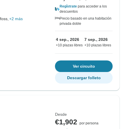
Regístrate
para acceder a los
descuentos
foss,
+2 más
Precio basado en una habitación
privada doble
4 sep., 2026
7 sep., 2026
+10 plazas libres
+10 plazas libres
Ver circuito
Descargar folleto
Desde
€1,902
por persona