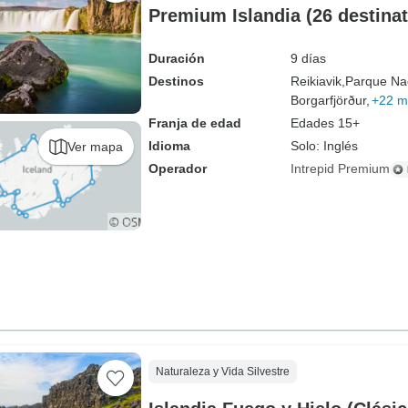
Premium Islandia (26 destinat
Duración
9 días
Destinos
Reikiavik,
Parque Nac
Borgarfjörður,
+22 m
Franja de edad
Edades 15+
Idioma
Solo: Inglés
Ver mapa
Operador
Intrepid Premium
Naturaleza y Vida Silvestre