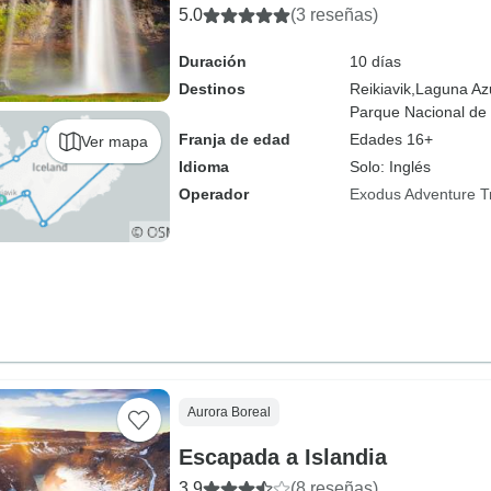
5.0
(3 reseñas)
Duración
10 días
Destinos
Reikiavik,
Laguna Azu
Parque Nacional de T
Franja de edad
Edades 16+
Ver mapa
Idioma
Solo: Inglés
Operador
Exodus Adventure T
Aurora Boreal
Escapada a Islandia
3.9
(8 reseñas)