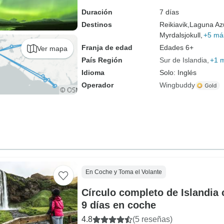
Duración
7 días
Destinos
Reikiavik,
Laguna Azu
Myrdalsjokull,
+5 má
Franja de edad
Edades 6+
Ver mapa
País Región
Sur de Islandia
+1 
Idioma
Solo: Inglés
Operador
Wingbuddy
En Coche y Toma el Volante
Círculo completo de Islandia 
9 días en coche
4.8
(5 reseñas)