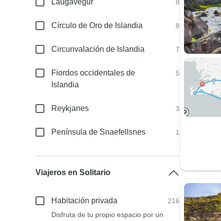
Laugavegur
8
Círculo de Oro de Islandia
8
Circunvalación de Islandia
7
Fiordos occidentales de
5
Islandia
Reykjanes
3
Península de Snaefellsnes
1
Viajeros en Solitario
Habitación privada
216
Disfruta de tu propio espacio por un