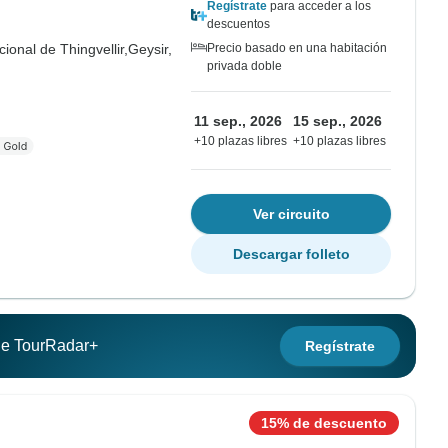
Regístrate
para acceder a los
descuentos
ional de Thingvellir,
Geysir,
Precio basado en una habitación
privada doble
11 sep., 2026
15 sep., 2026
+10 plazas libres
+10 plazas libres
Ver circuito
Descargar folleto
 de TourRadar+
Regístrate
15% de descuento