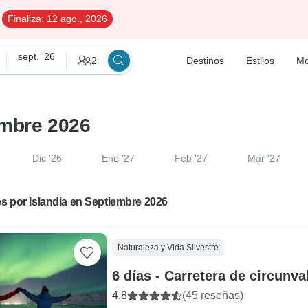
Finaliza:
12 ago., 2026
sept. '26
2
Destinos
Estilos
Mo
embre 2026
Dic '26
Ene '27
Feb '27
Mar '27
es por Islandia en Septiembre 2026
Naturaleza y Vida Silvestre
6 días - Carretera de circunva
4.8
(45 reseñas)