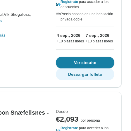
Regístrate
para acceder a los
descuentos
l,
Vik,
Skogafoss,
Precio basado en una habitación
privada doble
s
más
4 sep., 2026
7 sep., 2026
+10 plazas libres
+10 plazas libres
Ver circuito
Descargar folleto
Desde
con Snæfellsnes -
€2,093
por persona
Regístrate
para acceder a los