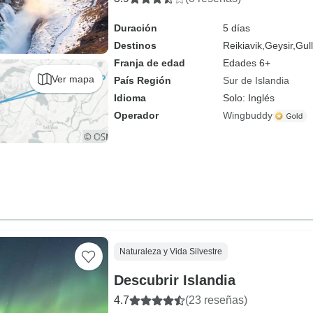
Duración
5 días
Destinos
Reikiavik,
Geysir,
Gull
Franja de edad
Edades 6+
Ver mapa
País Región
Sur de Islandia
Idioma
Solo: Inglés
Operador
Wingbuddy
Naturaleza y Vida Silvestre
Descubrir Islandia
4.7
(23 reseñas)