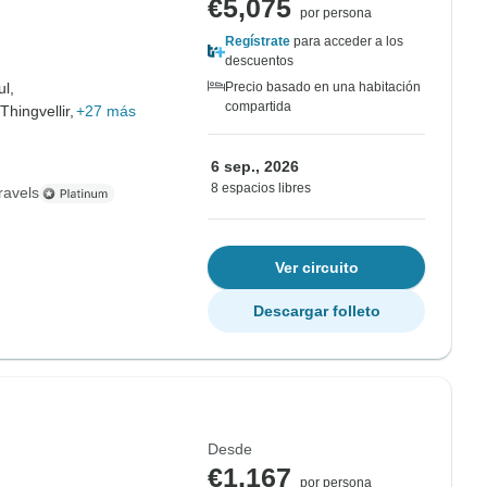
€5,075
por persona
Regístrate
para acceder a los
descuentos
l,
Precio basado en una habitación
compartida
hingvellir,
+27 más
6 sep., 2026
8 espacios libres
ravels
Ver circuito
Descargar folleto
Desde
€1,167
por persona