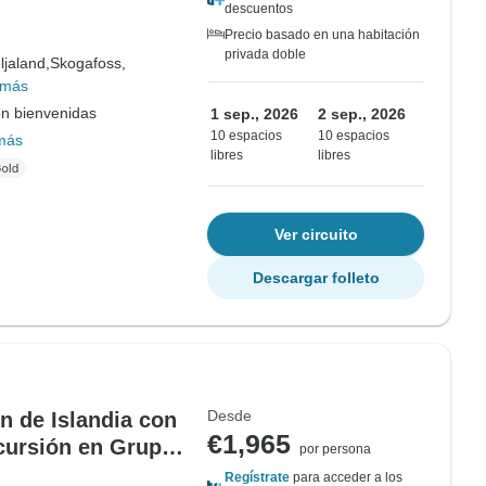
descuentos
Precio basado en una habitación
privada doble
ljaland,
Skogafoss,
 más
on bienvenidas
1 sep., 2026
2 sep., 2026
10 espacios
10 espacios
más
libres
libres
Ver circuito
Descargar folleto
Desde
ón de Islandia con
€1,965
xcursión en Grupo
por persona
Regístrate
para acceder a los