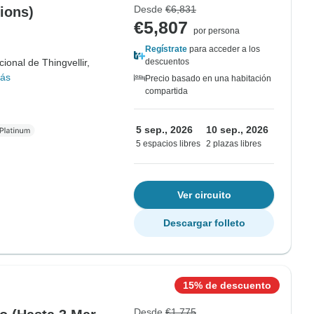
Desde
€6,831
ions)
€5,807
por persona
Regístrate
para acceder a los
ional de Thingvellir,
descuentos
ás
Precio basado en una habitación
compartida
5 sep., 2026
10 sep., 2026
5 espacios libres
2 plazas libres
Ver circuito
Descargar folleto
15% de descuento
Desde
€1,775