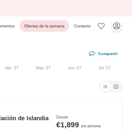
mentos
Ofertas de la semana
Contacto
Compartir
Abr '27
May '27
Jun '27
Jul '27
Desde
lación de Islandia
€1,899
por persona