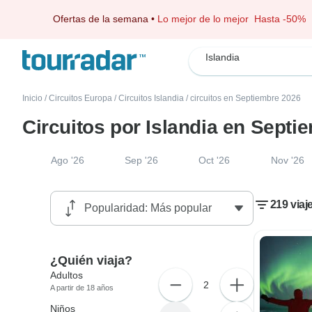
Ofertas de la semana
•
Lo mejor de lo mejor
Hasta -50%
Islandia
Inicio
/
Circuitos Europa
/
Circuitos Islandia
/
circuitos en Septiembre 2026
Circuitos por Islandia en Septi
Ago '26
Sep '26
Oct '26
Nov '26
219 viaj
¿Quién viaja?
Adultos
2
A partir de 18 años
Niños