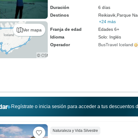
Duración
6 días
Destinos
Reikiavik,
Parque Nac
+24 más
Franja de edad
Edades 6+
Ver mapa
Idioma
Solo: Inglés
Operador
BusTravel Iceland
Regístrate o inicia sesión para acceder a tus descuentos
Naturaleza y Vida Silvestre