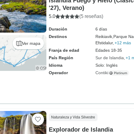
Islandia Fuego y Hielo (Clási
'27), Verano)
5.0
(5 reseñas)
Duración
6 días
Destinos
Reikiavik,
Parque Nac
Efstidalur,
+12 más
Ver mapa
Franja de edad
Edades 18-35
País Región
Sur de Islandia
+1 
Idioma
Solo: Inglés
Operador
Contiki
Naturaleza y Vida Silvestre
Explorador de Islandia