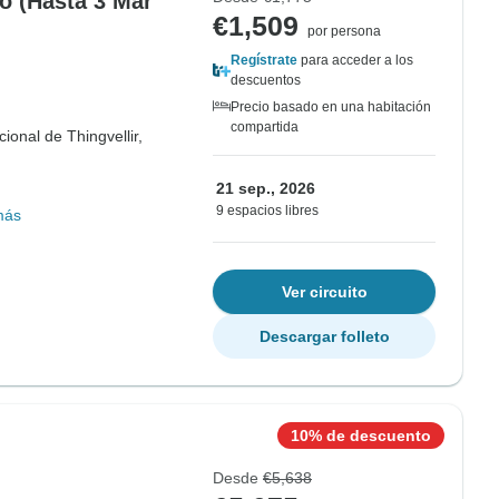
co (Hasta 3 Mar
€1,509
por persona
Regístrate
para acceder a los
descuentos
Precio basado en una habitación
compartida
ional de Thingvellir,
21 sep., 2026
9 espacios libres
más
Ver circuito
Descargar folleto
10% de descuento
Desde
€5,638