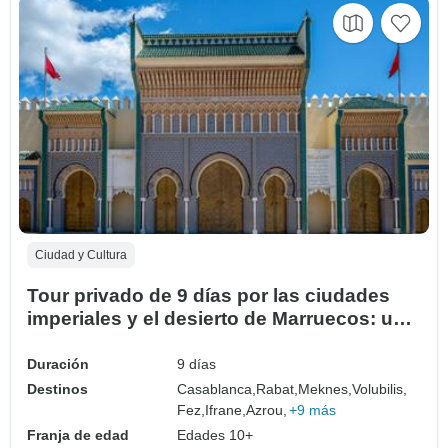
Ciudad y Cultura
Tour privado de 9 días por las ciudades
imperiales y el desierto de Marruecos: un
viaje cultural y paisajístico
Duración
9 días
Destinos
Casablanca,
Rabat,
Meknes,
Volubilis,
Fez,
Ifrane,
Azrou,
+9 más
Franja de edad
Edades 10+