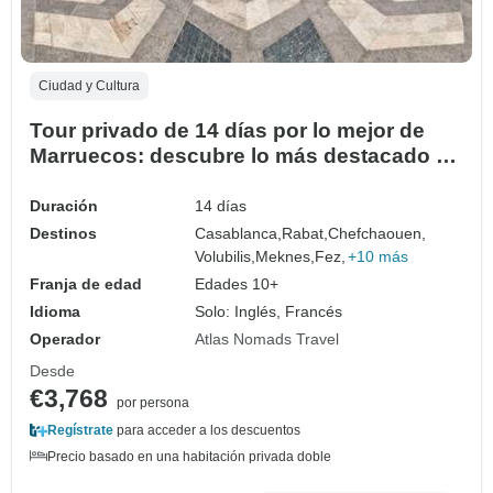
Ciudad y Cultura
Tour privado de 14 días por lo mejor de
Marruecos: descubre lo más destacado de
Marruecos en dos semanas
Duración
14 días
Destinos
Casablanca,
Rabat,
Chefchaouen,
Volubilis,
Meknes,
Fez,
+10 más
Franja de edad
Edades 10+
Idioma
Solo: Inglés, Francés
Operador
Atlas Nomads Travel
Desde
€3,768
por persona
Regístrate
para acceder a los descuentos
Precio basado en una habitación privada doble