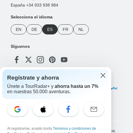
España +34 933 938 984
Selecciona el idioma
EN
DE
ES
FR
NL
Síguenos
Regístrate y ahorra
Formas de pago
Únete a TourRadar+ y
ahorra hasta un 7%
en nuestras 50.000 aventuras.
Descarga nuestra App
Al registrarme, acepto los/la
Términos y condiciones de
Copyright © TourRadar. Todos los derechos reservados.