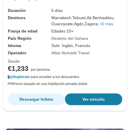
habituales
Duración
5 días
Destinos
Marrakech,
Telouet,
Ait Benhaddou,
Ouarzazate,
Agdz,
Zagora,
+5 más
Franja de edad
Edades 10+
País Región
Desierto del Sahara
Idioma
Solo: Inglés, Francés
Operador
Atlas Nomads Travel
Desde
€1,233
por persona
Regístrate
para acceder a los descuentos
Precio basado en una habitación privada doble
Descargar folleto
Ver circuito