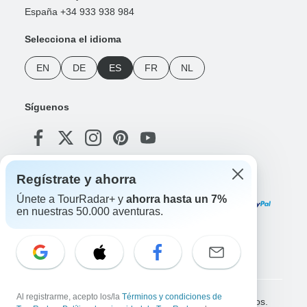
España +34 933 938 984
Selecciona el idioma
EN
DE
ES
FR
NL
Síguenos
Regístrate y ahorra
Formas de pago
Únete a TourRadar+ y
ahorra hasta un 7%
en nuestras 50.000 aventuras.
Descarga nuestra App
Al registrarme, acepto los/la
Términos y condiciones de
Copyright © TourRadar. Todos los derechos reservados.