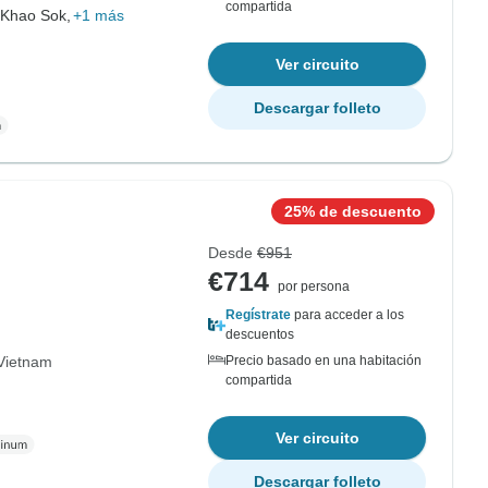
compartida
 Khao Sok,
+1 más
Ver circuito
Descargar folleto
25% de descuento
Desde
€951
€714
por persona
Regístrate
para acceder a los
descuentos
Vietnam
Precio basado en una habitación
compartida
Ver circuito
Descargar folleto