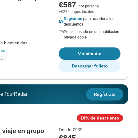
€587
por persona
+€279 pagos locales
Regístrate
para acceder a los
descuentos
Precio basado en una habitación
privada doble
on bienvenidas
más
Ver circuito
Descargar folleto
 de TourRadar+
Regístrate
10% de descuento
Desde
€939
 viaje en grupo
€845