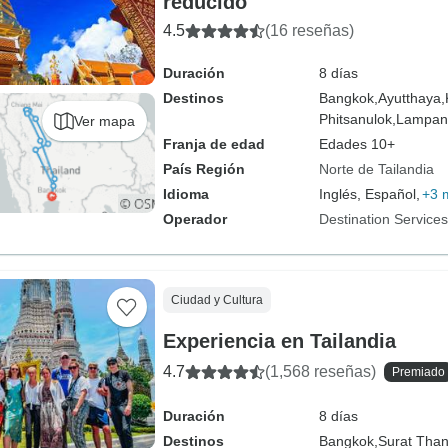
reducido
4.5
(16 reseñas)
Duración
8 días
Destinos
Bangkok,
Ayutthaya,
Phitsanulok,
Lampan
Ver mapa
Franja de edad
Edades 10+
País Región
Norte de Tailandia
Idioma
Inglés, Español,
+3 
Operador
Destination Service
Ciudad y Cultura
Experiencia en Tailandia
4.7
(1,568 reseñas)
Premiado
Duración
8 días
Destinos
Bangkok,
Surat Than