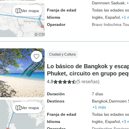
Damnoen Saduak,
+
Franja de edad
Todas las edades s
Ver mapa
Idioma
Inglés, Español,
+1 
Operador
Bravo Indochina Tou
Ciudad y Cultura
Lo básico de Bangkok y escap
Phuket, circuito en grupo pe
4.8
(5 reseñas)
Duración
7 días
Destinos
Bangkok,
Damnoen 
+1 más
Ver mapa
Franja de edad
Todas las edades s
Idioma
Inglés, Español,
+3 
Operador
Destination Service