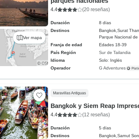
parques nacionales
4.4
(20 reseñas)
Duración
8 días
Destinos
Bangkok,
Surat Than
Parque Nacional de
Ver mapa
Franja de edad
Edades 18-39
País Región
Sur de Tailandia
Idioma
Solo: Inglés
Operador
G Adventures
Maravillas Antiguas
Bangkok y Siem Reap Impresc
4.4
(12 reseñas)
Duración
5 días
Destinos
Bangkok,
Samut Son