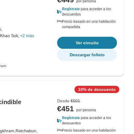
por persona
Regístrate
para acceder a los
descuentos
Precio basado en una habitación
compartida
i,
 Khao Sok,
+2 más
Ver circuito
Descargar folleto
10% de descuento
Desde
€501
indible
€451
por persona
Regístrate
para acceder a los
descuentos
gkhram,
Ratchaburi,
Precio basado en una habitación