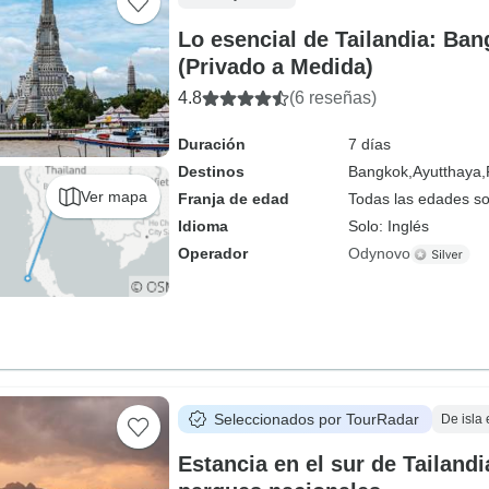
Lo esencial de Tailandia: Ba
(Privado a Medida)
4.8
(6 reseñas)
Duración
7 días
Destinos
Bangkok,
Ayutthaya,
Ver mapa
Franja de edad
Todas las edades s
Idioma
Solo: Inglés
Operador
Odynovo
Seleccionados por TourRadar
De isla 
Estancia en el sur de Tailandi