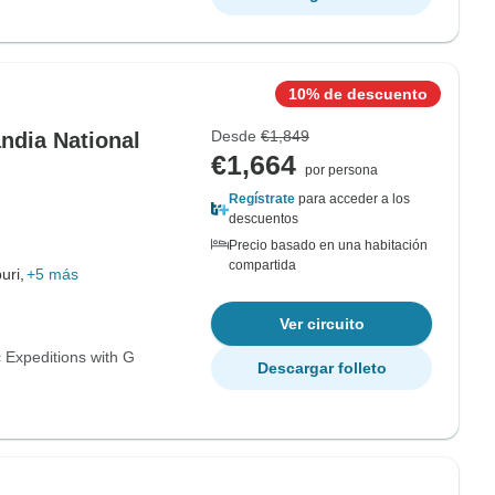
10% de descuento
Desde
€1,849
andia National
€1,664
por persona
Regístrate
para acceder a los
descuentos
Precio basado en una habitación
compartida
uri,
+5 más
Ver circuito
 Expeditions with G
Descargar folleto