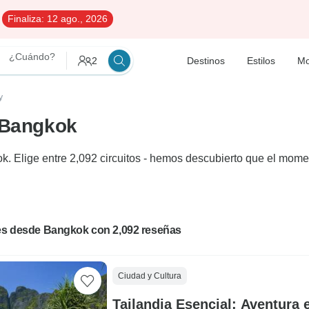
Finaliza:
12 ago., 2026
¿Cuándo?
2
Destinos
Estilos
Mo
y
e Bangkok
k. Elige entre 2,092 circuitos - hemos descubierto que el mome
jes desde Bangkok con 2,092 reseñas
Ciudad y Cultura
Tailandia Esencial: Aventura