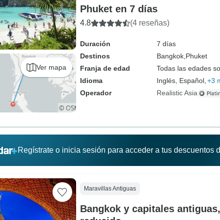
Phuket en 7 días
4.8
(4 reseñas)
Duración
7 días
Destinos
Bangkok,
Phuket
Ver mapa
Franja de edad
Todas las edades s
Idioma
Inglés, Español,
+3 
Operador
Realistic Asia
Regístrate o inicia sesión para acceder a tus descuentos
Maravillas Antiguas
Bangkok y capitales antiguas,