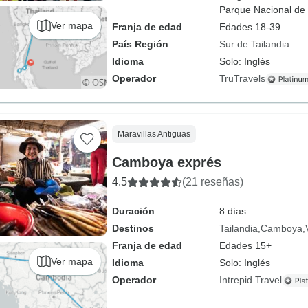
Parque Nacional de
Ver mapa
Franja de edad
Edades 18-39
País Región
Sur de Tailandia
Idioma
Solo: Inglés
Operador
TruTravels
Maravillas Antiguas
Camboya exprés
4.5
(21 reseñas)
Duración
8 días
Destinos
Tailandia
Camboya
Franja de edad
Edades 15+
Ver mapa
Idioma
Solo: Inglés
Operador
Intrepid Travel