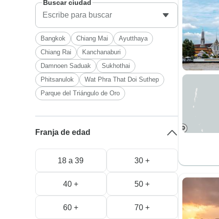
Buscar ciudad
Bangkok
Chiang Mai
Ayutthaya
Chiang Rai
Kanchanaburi
Damnoen Saduak
Sukhothai
Phitsanulok
Wat Phra That Doi Suthep
Parque del Triángulo de Oro
Franja de edad
18 a 39
30 +
40 +
50 +
60 +
70 +