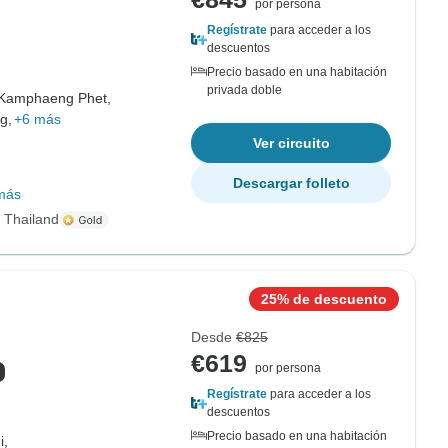
por persona
Regístrate
para acceder a los
descuentos
Precio basado en una habitación
privada doble
Kamphaeng Phet,
g,
+6 más
Ver circuito
Descargar folleto
más
s Thailand
25% de descuento
Desde
€825
€619
por persona
Regístrate
para acceder a los
descuentos
Precio basado en una habitación
i,