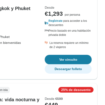
Desde
ngkok y Phuket
€1,293
por persona
Regístrate
para acceder a los
descuentos
Precio basado en una habitación
privada doble
Phuket
on bienvenidas
La reserva requiere un mínimo
de 2 viajeros
Ver circuito
Descargar folleto
25% de descuento
en isla
Desde
€599
a: vida nocturna y
€449