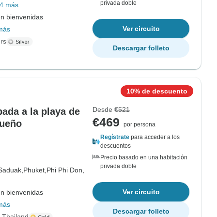
privada doble
4 más
on bienvenidas
Ver circuito
más
rs
Descargar folleto
10% de descuento
Desde
€521
ada a la playa de
€469
queño
por persona
Regístrate
para acceder a los
descuentos
Precio basado en una habitación
privada doble
Saduak,
Phuket,
Phi Phi Don,
Ver circuito
on bienvenidas
más
Descargar folleto
s Thailand