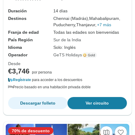
Duración
14 días
Destinos
Chennai (Madrás),
Mahabalipuram,
Puducherry,
Thanjavur,
+7 más
Franja de edad
Todas las edades son bienvenidas
País Región
Sur de la India
Idioma
Solo: Inglés
Operador
GeTS Holidays
Desde
€3,746
por persona
Regístrate
para acceder a los descuentos
Precio basado en una habitación privada doble
Descargar folleto
Ver circuito
70% de descuento