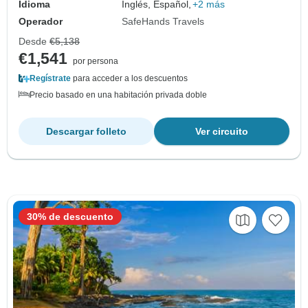
Idioma
Inglés, Español,
+2 más
Operador
SafeHands Travels
Desde
€5,138
€1,541
por persona
Regístrate
para acceder a los descuentos
Precio basado en una habitación privada doble
Descargar folleto
Ver circuito
30% de descuento