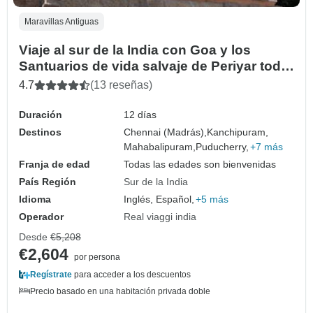
Maravillas Antiguas
Viaje al sur de la India con Goa y los
Santuarios de vida salvaje de Periyar todo
incluido
4.7
(13 reseñas)
Duración
12 días
Destinos
Chennai (Madrás),
Kanchipuram,
Mahabalipuram,
Puducherry,
+7 más
Franja de edad
Todas las edades son bienvenidas
País Región
Sur de la India
Idioma
Inglés, Español,
+5 más
Operador
Real viaggi india
Desde
€5,208
€2,604
por persona
Regístrate
para acceder a los descuentos
Precio basado en una habitación privada doble