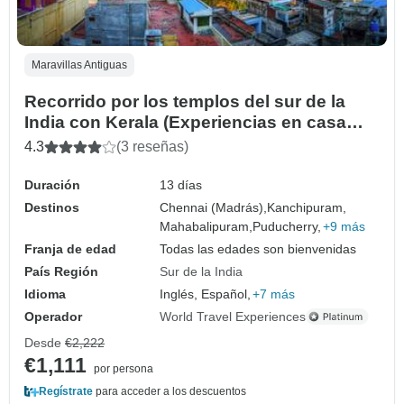
Maravillas Antiguas
Recorrido por los templos del sur de la
India con Kerala (Experiencias en casa
flotante)
4.3
(3 reseñas)
Duración
13 días
Destinos
Chennai (Madrás),
Kanchipuram,
Mahabalipuram,
Puducherry,
+9 más
Franja de edad
Todas las edades son bienvenidas
País Región
Sur de la India
Idioma
Inglés, Español,
+7 más
Operador
World Travel Experiences
Desde
€2,222
€1,111
por persona
Regístrate
para acceder a los descuentos