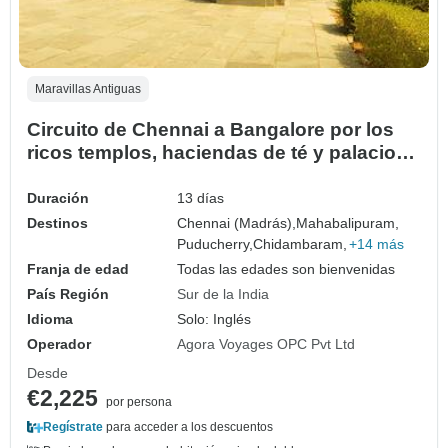
Maravillas Antiguas
Circuito de Chennai a Bangalore por los
ricos templos, haciendas de té y palacios
del sur de la India
Duración
13 días
Destinos
Chennai (Madrás),
Mahabalipuram,
Puducherry,
Chidambaram,
+14 más
Franja de edad
Todas las edades son bienvenidas
País Región
Sur de la India
Idioma
Solo: Inglés
Operador
Agora Voyages OPC Pvt Ltd
Desde
€2,225
por persona
Regístrate
para acceder a los descuentos