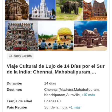
Ciudad y Cultura
Viaje Cultural de Lujo de 14 Días por el Sur
de la India: Chennai, Mahabalipuram,
Kanchipuram, Auroville, Pondicherry y
mucho más
Duración
14 días
Destinos
Chennai (Madrás),
Mahabalipuram,
Kanchipuram,
Auroville,
+10 más
Franja de edad
Edades 6+
País Región
Sur de la India
+1 más