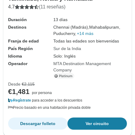
4.7
(11 reseñas)
Duración
13 días
Destinos
Chennai (Madrás),
Mahabalipuram,
Puducherry,
+14 más
Franja de edad
Todas las edades son bienvenidas
País Región
Sur de la India
Idioma
Solo: Inglés
Operador
MTA Destination Management
Company
Desde
€2,115
€1,481
por persona
Regístrate
para acceder a los descuentos
Precio basado en una habitación privada doble
Descargar folleto
Ver circuito