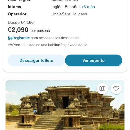
Idioma
Inglés, Español,
+6 más
Operador
UncleSam Holidays
Desde
€4,180
€2,090
por persona
Regístrate
para acceder a los descuentos
Precio basado en una habitación privada doble
Descargar folleto
Ver circuito