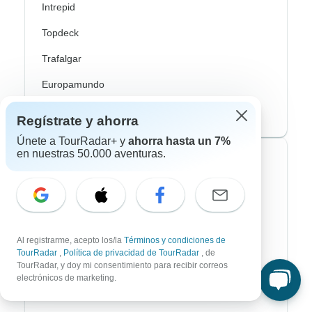
Intrepid
Topdeck
Trafalgar
Europamundo
Eskapas
Regístrate y ahorra
Únete a TourRadar+ y
ahorra hasta un 7%
en nuestras 50.000 aventuras.
Estilos de viaje más populares
Aventura
Bicicleta
Al registrarme, acepto los/la
Términos y condiciones de
Senderismo & Trekking
TourRadar
,
Política de privacidad de TourRadar
, de
TourRadar, y doy mi consentimiento para recibir correos
Aurora Boreal
electrónicos de marketing.
Crucero Fluvial