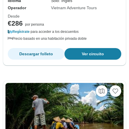
Idioma
Solo: Inglés
Operador
Vietnam Adventure Tours
Desde
€286
por persona
Regístrate
para acceder a los descuentos
Precio basado en una habitación privada doble
Descargar folleto
Ver circuito