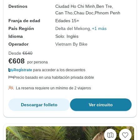
Destinos
Ciudad Ho Chi Minh,
Ben Tre,
Can Tho,
Chau Doc,
Phnom Penh
Franja de edad
Edades 15+
País Región
Delta del Mekong
+1 más
Idioma
Solo: Inglés
Operador
Vietnam By Bike
Desde
€640
€608
por persona
Regístrate
para acceder a los descuentos
Precio basado en una habitación privada doble
La reserva requiere un mínimo de 2 viajeros
Descargar folleto
Ver circuito