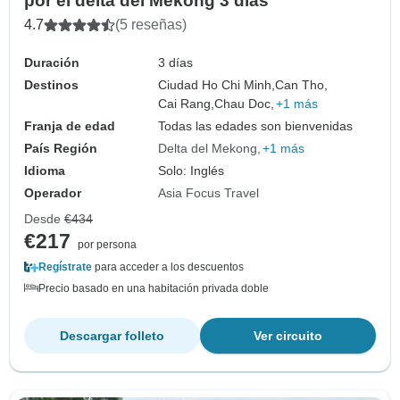
por el delta del Mekong 3 días
4.7
(5 reseñas)
Duración
3 días
Destinos
Ciudad Ho Chi Minh,
Can Tho,
Cai Rang,
Chau Doc,
+1 más
Franja de edad
Todas las edades son bienvenidas
País Región
Delta del Mekong
+1 más
Idioma
Solo: Inglés
Operador
Asia Focus Travel
Desde
€434
€217
por persona
Regístrate
para acceder a los descuentos
Precio basado en una habitación privada doble
Descargar folleto
Ver circuito