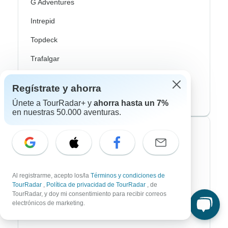
G Adventures
Intrepid
Topdeck
Trafalgar
Europamundo
Regístrate y ahorra
Eskapas
Únete a TourRadar+ y
ahorra hasta un 7%
en nuestras 50.000 aventuras.
Estilos de viaje más populares
Aventura
Al registrarme, acepto los/la
Términos y condiciones de
Bicicleta
TourRadar
,
Política de privacidad de TourRadar
, de
TourRadar, y doy mi consentimiento para recibir correos
Senderismo & Trekking
electrónicos de marketing.
Aurora Boreal