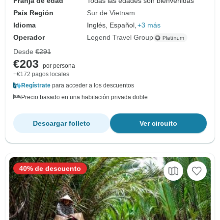
Franja de edad
Todas las edades son bienvenidas
País Región
Sur de Vietnam
Idioma
Inglés, Español,
+3 más
Operador
Legend Travel Group
Desde
€291
€203
por persona
+€172 pagos locales
Regístrate
para acceder a los descuentos
Precio basado en una habitación privada doble
Descargar folleto
Ver circuito
40% de descuento