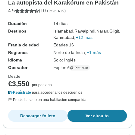
La autopista del Karakórum en Pakistán
4.5
(10 reseñas)
Duración
14 días
Destinos
Islamabad,
Rawalpindi,
Naran,
Gilgit,
Karimabad,
+12 más
Franja de edad
Edades 16+
Regiones
Norte de la India
+1 más
Idioma
Solo: Inglés
Operador
Explore!
Desde
€3,550
por persona
Regístrate
para acceder a los descuentos
Precio basado en una habitación compartida
Descargar folleto
Ver circuito