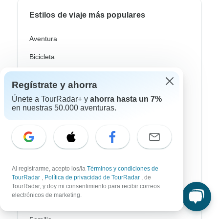
Estilos de viaje más populares
Aventura
Bicicleta
Senderismo & Trekking
Regístrate y ahorra
Aurora Boreal
Únete a TourRadar+ y
ahorra hasta un 7%
en nuestras 50.000 aventuras.
Crucero Fluvial
Safari
Profundización Cultural
Autobus / Bus
Al registrarme, acepto los/la
Términos y condiciones de
TourRadar
,
Política de privacidad de TourRadar
, de
Tren / Ferrocarril
TourRadar, y doy mi consentimiento para recibir correos
electrónicos de marketing.
Playa