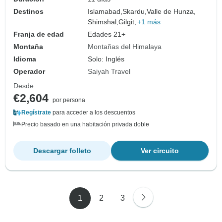
Destinos
Islamabad,
Skardu,
Valle de Hunza,
Shimshal,
Gilgit,
+1 más
Franja de edad
Edades 21+
Montaña
Montañas del Himalaya
Idioma
Solo: Inglés
Operador
Saiyah Travel
Desde
€2,604
por persona
Regístrate
para acceder a los descuentos
Precio basado en una habitación privada doble
Descargar folleto
Ver circuito
1
2
3