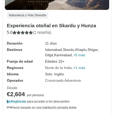
Naturaleza y Vida Silvestre
Experiencia otoñal en Skardu y Hunza
5.0
(1 reseña)
Duración
11 días
Destinos
Islamabad,
Skardu,
Khaplu,
Shigar,
Gilgit,
Karimabad,
+5 más
Franja de edad
Edades 15+
Regiones
Norte de la India
+1 más
Idioma
Solo: Inglés
Operador
Crossroads Adventure
Desde
€2,604
por persona
Regístrate
para acceder a los descuentos
Precio basado en una habitación privada doble