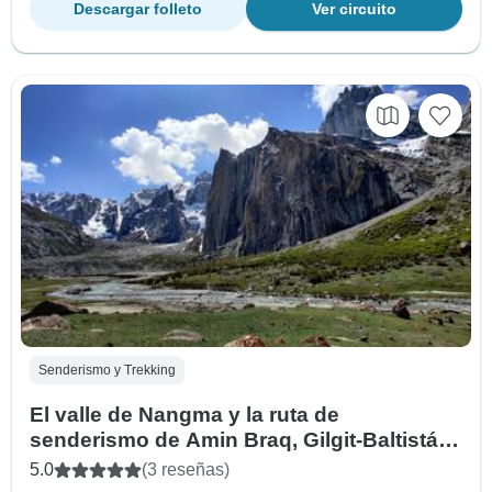
Descargar folleto
Ver circuito
Senderismo y Trekking
El valle de Nangma y la ruta de
senderismo de Amin Braq, Gilgit-Baltistán,
Pakistán
5.0
(3 reseñas)