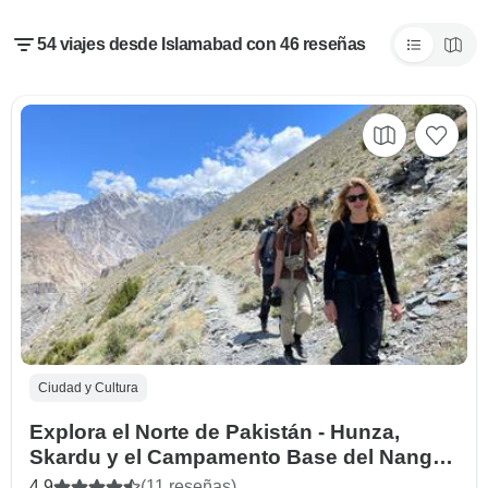
54 viajes desde Islamabad con 46 reseñas
Ciudad y Cultura
Explora el Norte de Pakistán - Hunza,
Skardu y el Campamento Base del Nanga
Parbat
4.9
(11 reseñas)