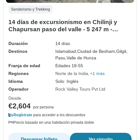
Senderismo y Trekking
14 días de excursionismo en Chilinji y
Chapursan paso del valle - 5 247 m -
Pakistán
Duración
14 días
Destinos
Islamabad,
Ciudad de Besham,
Gilgit,
Pasu,
Valle de Hunza
Franja de edad
Edades 18-55
Regiones
Norte de la India
+1 más
Idioma
Solo: Inglés
Operador
Rock Valley Tours Pvt Ltd
Desde
€2,604
por persona
Regístrate
para acceder a los descuentos
Precio basado en una habitación privada doble
Descargar folleto
Ver circuito