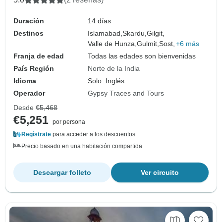
Duración
14 días
Destinos
Islamabad,
Skardu,
Gilgit,
Valle de Hunza,
Gulmit,
Sost,
+6 más
Franja de edad
Todas las edades son bienvenidas
País Región
Norte de la India
Idioma
Solo: Inglés
Operador
Gypsy Traces and Tours
Desde
€5,468
€5,251
por persona
Regístrate
para acceder a los descuentos
Precio basado en una habitación compartida
Descargar folleto
Ver circuito