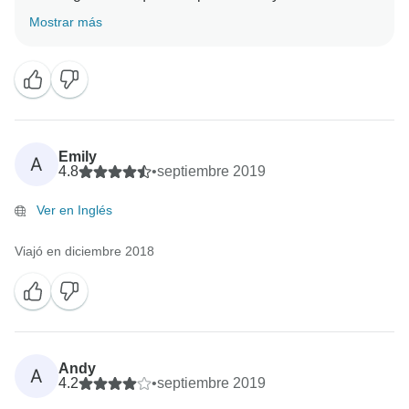
viaje. Esperamos verte pronto en un viaje con
Mostrar más
Emily
A
4.8
•
septiembre 2019
Ver en Inglés
Viajó en diciembre 2018
Andy
A
4.2
•
septiembre 2019