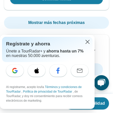
Mostrar más fechas próximas
Regístrate y ahorra
¿Quieres leerlo más tarde?
Descárgate el folleto en PDF de este circuito y
Únete a TourRadar+ y
ahorra hasta un 7%
en nuestras 50.000 aventuras.
empieza a planificarlo sin conexión a Internet
Descargar folleto
Al registrarme, acepto los/la
Términos y condiciones de
TourRadar
,
Política de privacidad de TourRadar
, de
TourRadar, y doy mi consentimiento para recibir correos
Desde
€2,350
electrónicos de marketing.
Ver disponibilidad
¿Por qué reservar con TourRadar?
€
1,880
por persona