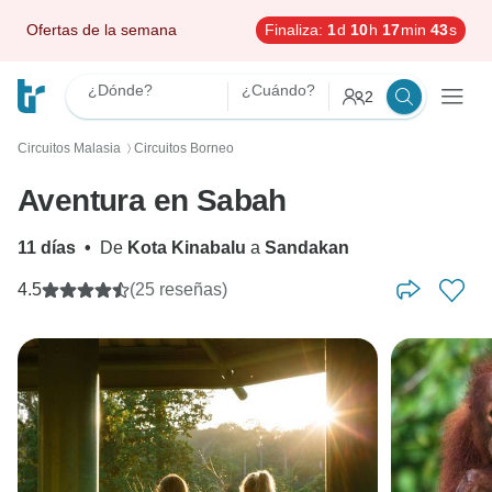
Ofertas de la semana
Finaliza:
1
d
10
h
17
min
42
s
¿Dónde?
¿Cuándo?
2
Circuitos Malasia
Circuitos Borneo
〉
Aventura en Sabah
11 días
•
De
Kota Kinabalu
a
Sandakan
4.5
(25 reseñas)