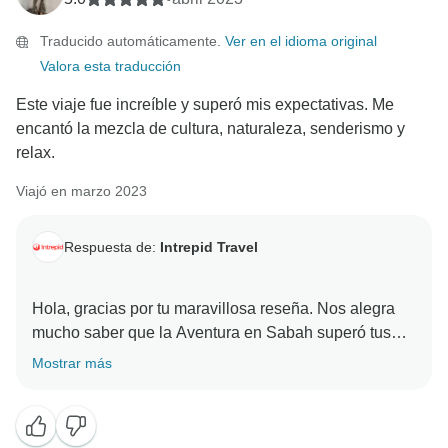
Traducido automáticamente.
Ver en el idioma original
Valora esta traducción
Este viaje fue increíble y superó mis expectativas. Me
encantó la mezcla de cultura, naturaleza, senderismo y
relax.
Viajó en marzo 2023
Respuesta de:
Intrepid Travel
Hola, gracias por tu maravillosa reseña. Nos alegra
mucho saber que la Aventura en Sabah superó tus
expectativas. Cultura, naturaleza, senderismo y relax:
Mostrar más
¡qué combinación tan estupenda! Esperamos volver a