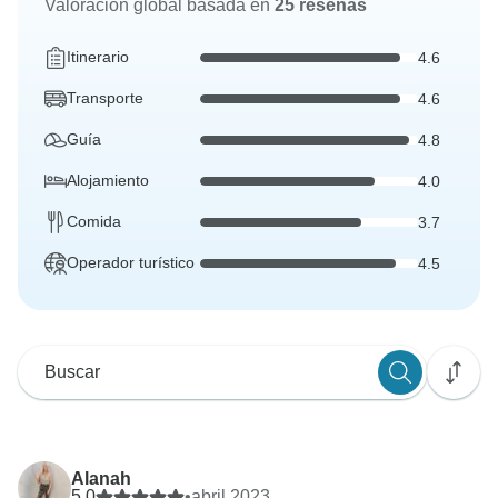
Valoración global basada en
25 reseñas
Itinerario
4.6
Transporte
4.6
Guía
4.8
Alojamiento
4.0
Comida
3.7
Operador turístico
4.5
Alanah
5.0
•
abril 2023