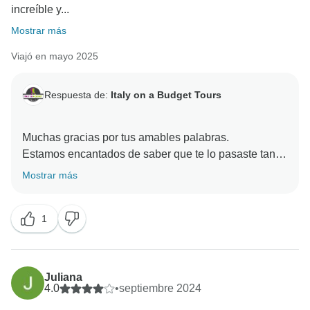
increíble y...
Mostrar más
Viajó en mayo 2025
Respuesta de:
Italy on a Budget Tours
Muchas gracias por tus amables palabras.
Estamos encantados de saber que te lo pasaste tan
bien en la excursión "Hay que ver Italia": de Roma a
Mostrar más
Florencia, pasando por la Toscana, Cinque Terre y
Venecia, es un viaje repleto de vistas inolvidables,
1
cultura y experiencias divertidas. ¡También es
fantástico que pudieras probar muchas comidas
locales diferentes por Italia!
Juliana
Nos encantaría que volvieras en cualquier momento
4.0
•
septiembre 2024
para la segunda ronda: ¡Italia siempre merece una