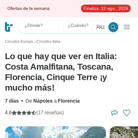
Ofertas de la semana
Finaliza:
12 ago., 2026
¿Dónde?
¿Cuándo?
2
Circuitos Europa
Circuitos Italia
〉
Lo que hay que ver en Italia:
Costa Amalfitana, Toscana,
Florencia, Cinque Terre ¡y
mucho más!
7 días
•
De
Nápoles
a
Florencia
4.6
(17 reseñas)