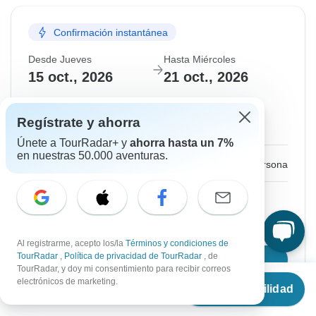
Confirmación instantánea
Desde Jueves
Hasta Miércoles
15 oct., 2026
21 oct., 2026
Inglés
Regístrate y ahorra
Poca disponibilidad
Únete a TourRadar+ y
ahorra hasta un 7%
en nuestras 50.000 aventuras.
€1,500
Desde:
por persona
Regístrate
para acceder a los descuentos
Precio basado en una habitación compartida
Al registrarme, acepto los/la
Términos y condiciones de
TourRadar
,
Política de privacidad de TourRadar
, de
Confirmar fechas
TourRadar, y doy mi consentimiento para recibir correos
Desde
€2,050
electrónicos de marketing.
Ver disponibilidad
€
1,845
por persona