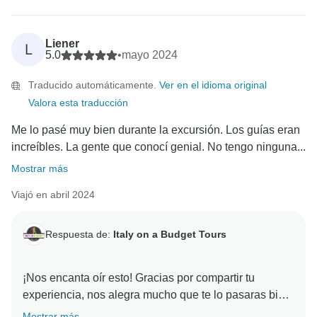
familia.
También agradecemos tus atentos comentarios sobre
Liener
L
la parte de Florencia y la excursión de un día a
5.0
•
mayo 2024
Cinque Terre/Pisa. Para nosotros es muy útil saber
Traducido automáticamente.
Ver en el idioma original
cómo podemos mejorar la fluidez y la experiencia
Valora esta traducción
social de los viajes con paradas múltiples, y para que
los futuros viajeros tengan una idea clara de lo que
Me lo pasé muy bien durante la excursión. Los guías eran
pueden esperar.
increíbles. La gente que conocí genial. No tengo ninguna...
Mostrar más
Significa mucho oír que la ayuda de nuestro equipo,
los itinerarios personalizados y la asistencia por chat
Viajó en abril 2024
en directo hicieron que tu viaje fuera sin estrés.
Esperamos que tu experiencia en Florencia y Cinque
Respuesta de:
Italy on a Budget Tours
Terre te haya proporcionado momentos inolvidables,
¡y nos encantaría volver a recibirte pronto para otra
¡Nos encanta oír esto! Gracias por compartir tu
experiencia, nos alegra mucho que te lo pasaras bien,
conocieras a gente increíble y disfrutaras de los guías.
Mostrar más