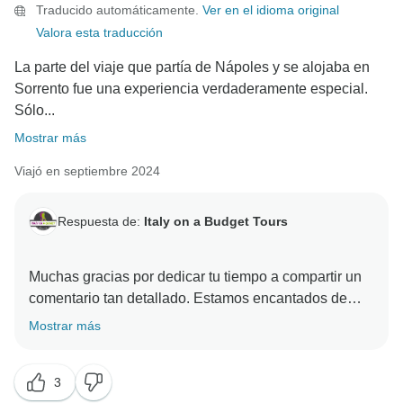
Traducido automáticamente.
Ver en el idioma original
segunda (o tercera) visita!
Valora esta traducción
¡Gracias de nuevo por viajar con nosotros!
La parte del viaje que partía de Nápoles y se alojaba en
Sorrento fue una experiencia verdaderamente especial.
Sólo...
Mostrar más
Viajó en septiembre 2024
Respuesta de:
Italy on a Budget Tours
Muchas gracias por dedicar tu tiempo a compartir un
comentario tan detallado. Estamos encantados de
que vivieras una experiencia especial en Nápoles y
Mostrar más
Sorrento y de que Giovanni hiciera que tu viaje fuera
tan divertido e informativo: le encanta conectar con los
3
viajeros y hacer que el grupo se sienta como en