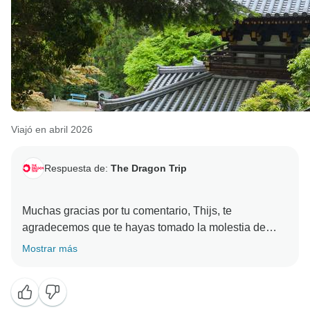
Viajó en abril 2026
Respuesta de:
The Dragon Trip
Muchas gracias por tu comentario, Thijs, te
agradecemos que te hayas tomado la molestia de
compartir tu opinión con nosotros.
Mostrar más
Nos encanta esta descripción, ¡parece que tuviste una
experiencia inolvidable y surrealista de la mejor