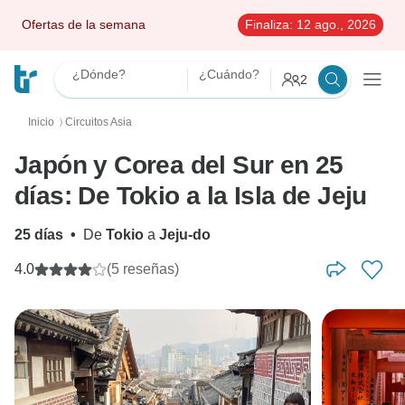
Ofertas de la semana
Finaliza:
12 ago., 2026
¿Dónde?
¿Cuándo?
2
Inicio
Circuitos Asia
〉
Japón y Corea del Sur en 25
días: De Tokio a la Isla de Jeju
25 días
•
De
Tokio
a
Jeju-do
4.0
(5 reseñas)