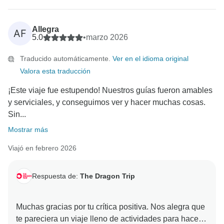
manera posible! Nos alegra mucho que el viaje te
proporcionara ese tipo de recuerdos.
Allegra
AF
¡Tus fotos del viaje son increíbles!
5.0
•
marzo 2026
Traducido automáticamente.
Ver en el idioma original
Gracias de nuevo por viajar con nosotros, y nos
Valora esta traducción
encantaría recibirte en otra aventura en el futuro.
¡Este viaje fue estupendo! Nuestros guías fueron amables
Te deseamos lo mejor,
y serviciales, y conseguimos ver y hacer muchas cosas.
Sin...
Mostrar más
Viajó en febrero 2026
Respuesta de:
The Dragon Trip
Muchas gracias por tu crítica positiva. Nos alegra que
te pareciera un viaje lleno de actividades para hacer.