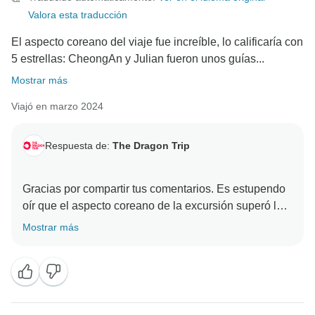
Valora esta traducción
positiva y que recomendarías nuestro viaje. Si tienes
más comentarios o sugerencias, ¡no dudes en
El aspecto coreano del viaje fue increíble, lo calificaría con
5 estrellas: CheongAn y Julian fueron unos guías...
Mostrar más
Viajó en marzo 2024
Respuesta de:
The Dragon Trip
Gracias por compartir tus comentarios. Es estupendo
oír que el aspecto coreano de la excursión superó las
expectativas con CheongAn y Julian como guías
Mostrar más
increíbles. Sentimos que tu experiencia en Japón no
cumpliera las expectativas, y agradecemos tus