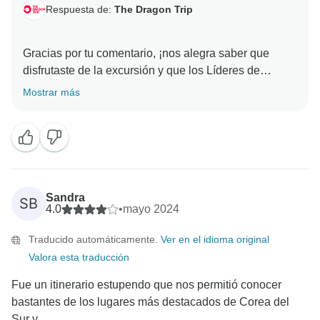
Respuesta de:
The Dragon Trip
Gracias por tu comentario, ¡nos alegra saber que
disfrutaste de la excursión y que los Líderes de
Aventuras te parecieron excelentes! Agradecemos tus
Mostrar más
comentarios sobre el traslado entre Corea del Sur y
Japón, y si tienes alguna otra opinión que quieras
compartir con nuestro equipo, no dudes en ponerte en
contacto con nosotros y hacérnoslo saber.
Sandra
SB
4.0
•
mayo 2024
Traducido automáticamente.
Ver en el idioma original
Valora esta traducción
Fue un itinerario estupendo que nos permitió conocer
bastantes de los lugares más destacados de Corea del
Sur y...