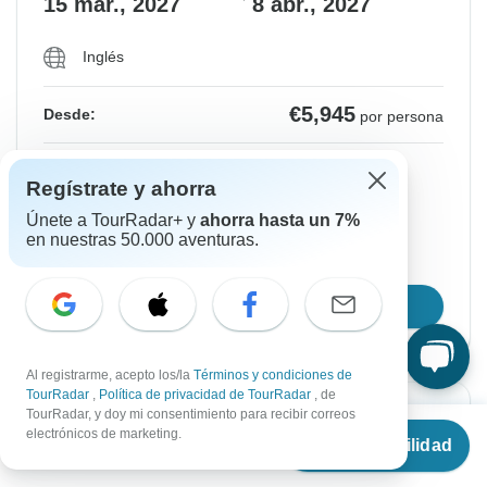
15 mar., 2027
8 abr., 2027
Inglés
€5,945
Desde:
por persona
Regístrate
para acceder a los descuentos
Regístrate y ahorra
Precio basado en una habitación compartida
Únete a TourRadar+ y
ahorra hasta un 7%
en nuestras 50.000 aventuras.
Reserva la plaza durante 48h
Confirmar fechas
Al registrarme, acepto los/la
Términos y condiciones de
TourRadar
,
Política de privacidad de TourRadar
, de
TourRadar, y doy mi consentimiento para recibir correos
Confirmación instantánea
Desde
electrónicos de marketing.
Ver disponibilidad
€
5,254
por persona
Desde Lunes
Hasta Jueves