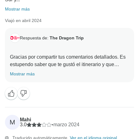
Mostrar más
Viajó en abril 2024
Respuesta de:
The Dragon Trip
Gracias por compartir tus comentarios detallados. Es
estupendo saber que te gustó el itinerario y que
apreciaste la oportunidad de explorar los lugares más
Mostrar más
destacados de Corea del Sur y Japón. Nos alegra que
las actividades complementarias te parecieran
divertidas y que apreciaras la flexibilidad del viaje.
Tomaremos nota de tus comentarios sobre la
necesidad de investigar más durante el tiempo libre y
las opciones de alojamiento. Sentimos oír que tu
Mahi
M
experiencia con los Líderes de Aventura fue dispar, y
3.0
•
marzo 2024
nos aseguraremos de abordarlo internamente. En
Traducido automáticamente.
Ver en el idioma original
general, nos complace saber que tu experiencia fue