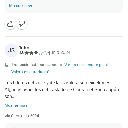
Siempre nos complace recibir a viajeros en solitario y
Mostrar más
esperamos que se unan más gracias a tu
John
JS
3.0
•
junio 2024
Traducido automáticamente.
Ver en el idioma original
Valora esta traducción
Los líderes del viaje y de la aventura son excelentes.
Algunos aspectos del traslado de Corea del Sur a Japón
son...
Mostrar más
Viajó en junio 2024