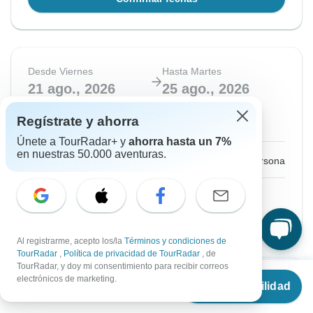
Desde Viernes
Hasta Martes
21 ago., 2026
25 ago., 2026
Regístrate y ahorra
Agotado
Únete a TourRadar+ y
ahorra hasta un 7%
en nuestras 50.000 aventuras.
€1,129
Desde:
por persona
Ver circuitos similares para estas fechas
Al registrarme, acepto los/la
Términos y condiciones de
TourRadar
,
Política de privacidad de TourRadar
, de
TourRadar, y doy mi consentimiento para recibir correos
Desde
electrónicos de marketing.
Desde Lunes
Hasta Viernes
Ver disponibilidad
€
1,129
por persona
24 ago., 2026
28 ago., 2026