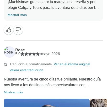
¡Muchísimas gracias por tu maravillosa reseña y por
elegir Calgary Tours para tu aventura de 5 días por las
Montañas Rocosas del oeste de Canadá!
Mostrar más
Nos hace muchísima ilusión saber que el tour te
pareció sensacional y que la belleza sin igual de los
parques nacionales de Banff, Jasper y Yoho te dejó
una impresión tan duradera. Las Montañas Rocosas
canadienses ofrecen realmente un paisaje mágico e
Rose
inolvidable, y es un placer poder compartir esa
5.0
•
mayo 2026
experiencia con nuestros huéspedes.
Traducido automáticamente.
Ver en el idioma original
Valora esta traducción
También nos encanta saber que te gustó el
alojamiento que te ofrecimos durante todo el viaje.
Nuestra aventura de cinco días fue brillante. Nuestro guía
Sabemos lo importante que es una cama cómoda y
nos llevó a los destinos más espectaculares con...
un desayuno delicioso después de un día entero de
Mostrar más
visitas turísticas y exploraciones, y nos alegra mucho
que estos detalles hayan contribuido a que tu viaje
fuera tan agradable.