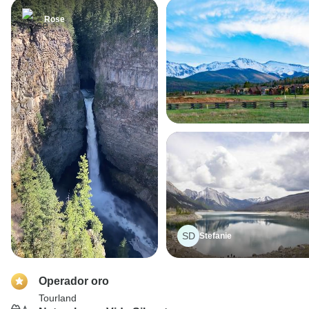
Rose
SD
Stefanie
Operador oro
Tourland