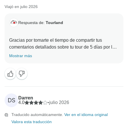
Viajó en julio 2026
Respuesta de:
Tourland
Gracias por tomarte el tiempo de compartir tus
comentarios detallados sobre tu tour de 5 días por las
Montañas Rocosas del oeste de Canadá. Nos alegra
Mostrar más
mucho saber que disfrutaste de las maravillosas
vistas y que tu grupo se llevó tan bien. Nos hace
especial ilusión saber que Gary te brindó un servicio
profesional y atento; ¡por supuesto que le
transmitiremos tus amables palabras!
Darren
DS
También te agradecemos de verdad tus comentarios
4.0
•
julio 2026
constructivos, ya que nos ayudan a mejorar
Traducido automáticamente.
Ver en el idioma original
continuamente. Entendemos tu decepción con
Valora esta traducción
respecto al tamaño del vehículo. Como nuestros tours