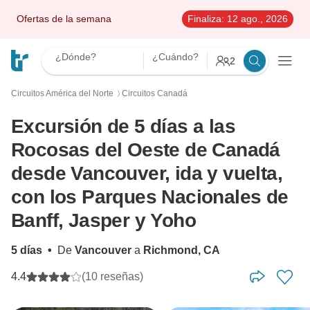
Ofertas de la semana
Finaliza:
12 ago., 2026
¿Dónde?
¿Cuándo?
2
Circuitos América del Norte
Circuitos Canadá
〉
Excursión de 5 días a las
Rocosas del Oeste de Canadá
desde Vancouver, ida y vuelta,
con los Parques Nacionales de
Banff, Jasper y Yoho
5 días
•
De
Vancouver
a
Richmond, CA
4.4
(10 reseñas)