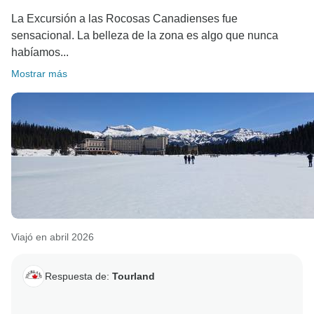
También nos encanta saber que el itinerario te ofreció
La Excursión a las Rocosas Canadienses fue
el equilibrio perfecto, dándote tiempo para pasear,
sensacional. La belleza de la zona es algo que nunca
relajarte y disfrutar de verdad de los impresionantes
habíamos...
paisajes y los emblemáticos lagos de los parques
Mostrar más
nacionales de Banff, Jasper y Yoho.
Gracias por recomendarnos tan calurosamente. ¡Sería
un auténtico honor para nosotros volver a darte la
bienvenida en el futuro para otro espectacular viaje
Viajó en abril 2026
Respuesta de:
Tourland