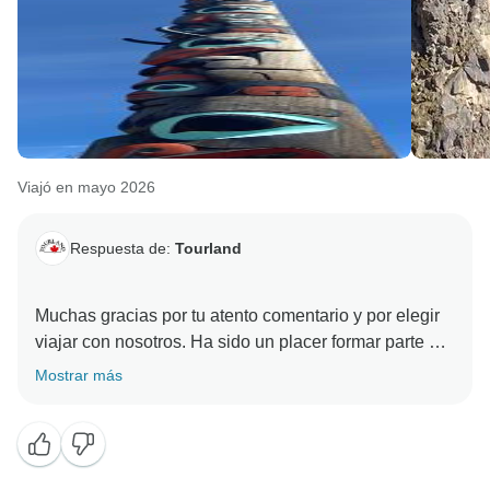
Gracias de nuevo por viajar con nosotros desde
Vancouver. ¡Sería un auténtico honor darte la
bienvenida de nuevo para otra espectacular aventura
Viajó en mayo 2026
Respuesta de:
Tourland
Muchas gracias por tu atento comentario y por elegir
viajar con nosotros. Ha sido un placer formar parte de
tu aventura, y esperamos tener la oportunidad de
Mostrar más
volver a recibirte en otra inolvidable experiencia en