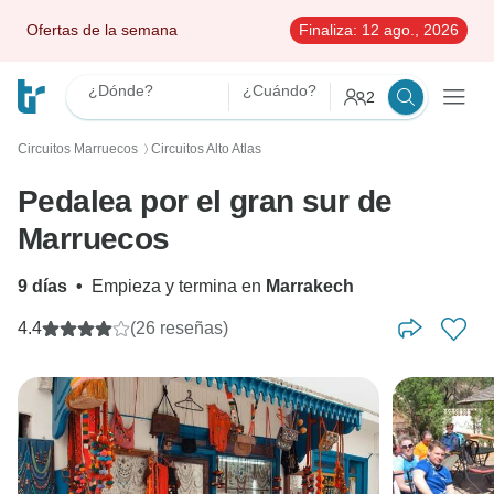
Ofertas de la semana
Finaliza:
12 ago., 2026
¿Dónde?
¿Cuándo?
2
Circuitos Marruecos
Circuitos Alto Atlas
〉
Pedalea por el gran sur de
Marruecos
9 días
•
Empieza y termina en
Marrakech
4.4
(26 reseñas)