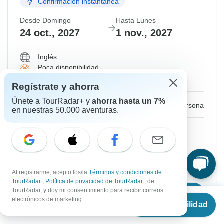
Confirmación instantánea
Desde Domingo
Hasta Lunes
24 oct., 2027
1 nov., 2027
Inglés
Poca disponibilidad
Salida garantizada
Regístrate y ahorra
Únete a TourRadar+ y
ahorra hasta un 7%
€2,220
Desde:
por persona
en nuestras 50.000 aventuras.
Regístrate
para acceder a los descuentos
Precio basado en una habitación compartida
Al registrarme, acepto los/la
Términos y condiciones de
Reserva la plaza durante 72h
TourRadar
,
Política de privacidad de TourRadar
, de
TourRadar, y doy mi consentimiento para recibir correos
Confirmar fechas
Desde
€2,362
electrónicos de marketing.
Ver disponibilidad
€
2,210
por persona