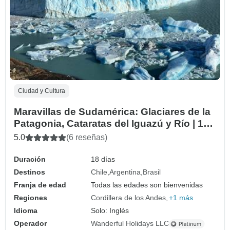
Ciudad y Cultura
Maravillas de Sudamérica: Glaciares de la
Patagonia, Cataratas del Iguazú y Río | 18
Días - 4 Estrellas
5.0
(6 reseñas)
Duración
18 días
Destinos
Chile
Argentina
Brasil
Franja de edad
Todas las edades son bienvenidas
Regiones
Cordillera de los Andes
+1 más
Idioma
Solo: Inglés
Operador
Wanderful Holidays LLC