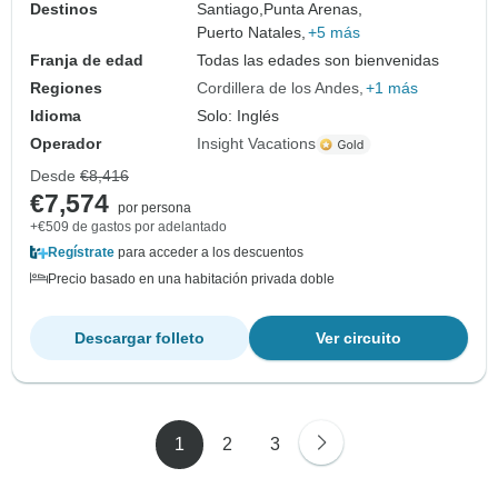
Destinos
Santiago,
Punta Arenas,
Puerto Natales,
+5 más
Franja de edad
Todas las edades son bienvenidas
Regiones
Cordillera de los Andes
+1 más
Idioma
Solo: Inglés
Operador
Insight Vacations
Desde
€8,416
€7,574
por persona
+€509 de gastos por adelantado
Regístrate
para acceder a los descuentos
Precio basado en una habitación privada doble
Descargar folleto
Ver circuito
1
2
3