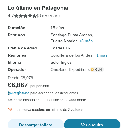
Lo último en Patagonia
4.7
(3 reseñas)
Duración
15 días
Destinos
Santiago,
Punta Arenas,
Puerto Natales,
+5 más
Franja de edad
Edades 16+
Regiones
Cordillera de los Andes
+1 más
Idioma
Solo: Inglés
Operador
OneSeed Expeditions
Desde
€8,079
€6,867
por persona
Regístrate
para acceder a los descuentos
Precio basado en una habitación privada doble
La reserva requiere un mínimo de 2 viajeros
Descargar folleto
Ver circuito