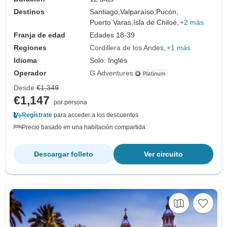
Destinos
Santiago,
Valparaíso,
Pucón,
Puerto Varas,
Isla de Chiloé,
+2 más
Franja de edad
Edades 18-39
Regiones
Cordillera de los Andes
+1 más
Idioma
Solo: Inglés
Operador
G Adventures
Desde
€1,349
€1,147
por persona
Regístrate
para acceder a los descuentos
Precio basado en una habitación compartida
Descargar folleto
Ver circuito