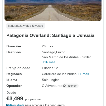
Naturaleza y Vida Silvestre
Patagonia Overland: Santiago a Ushuaia
Duración
26 días
Destinos
Santiago,
Pucón,
San Martín de los Andes,
Frutillar,
+16 más
Franja de edad
Edades 12+
Regiones
Cordillera de los Andes
+1 más
Idioma
Solo: Inglés
Operador
G Adventures
Desde
€3,499
por persona
Regístrate
para acceder a los descuentos