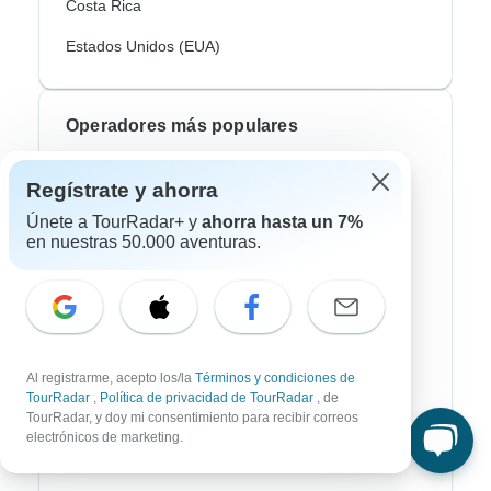
Costa Rica
Estados Unidos (EUA)
Operadores más populares
Contiki
Regístrate y ahorra
Cosmos
Únete a TourRadar+ y
ahorra hasta un 7%
en nuestras 50.000 aventuras.
G Adventures
Intrepid
Topdeck
Al registrarme, acepto los/la
Términos y condiciones de
Trafalgar
TourRadar
,
Política de privacidad de TourRadar
, de
TourRadar, y doy mi consentimiento para recibir correos
Europamundo
electrónicos de marketing.
Eskapas