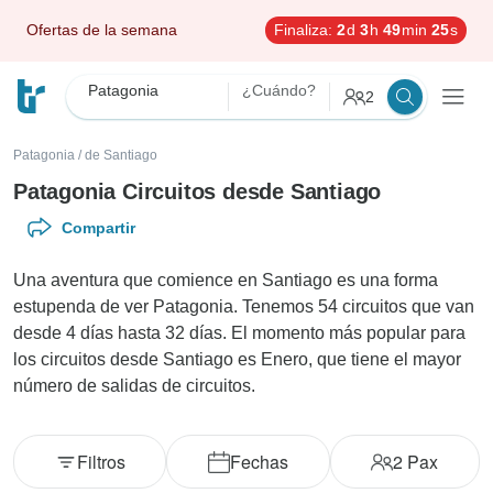
Ofertas de la semana
Finaliza:
2
d
3
h
49
min
23
s
Patagonia
¿Cuándo?
2
Patagonia
/
de Santiago
Patagonia Circuitos desde Santiago
Compartir
Una aventura que comience en Santiago es una forma
estupenda de ver Patagonia. Tenemos 54 circuitos que van
desde 4 días hasta 32 días. El momento más popular para
los circuitos desde Santiago es Enero, que tiene el mayor
número de salidas de circuitos.
Filtros
Fechas
2
Pax