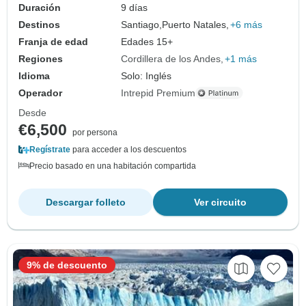
Duración
9 días
Destinos
Santiago,
Puerto Natales,
+6 más
Franja de edad
Edades 15+
Regiones
Cordillera de los Andes
+1 más
Idioma
Solo: Inglés
Operador
Intrepid Premium
Desde
€6,500
por persona
Regístrate
para acceder a los descuentos
Precio basado en una habitación compartida
Descargar folleto
Ver circuito
9% de descuento