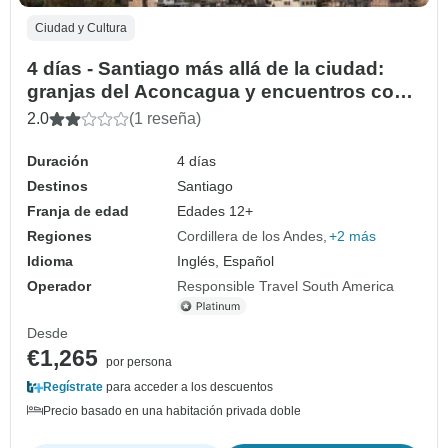
Ciudad y Cultura
4 días - Santiago más allá de la ciudad:
granjas del Aconcagua y encuentros con
alpacas
2.0
(1 reseña)
Duración
4 días
Destinos
Santiago
Franja de edad
Edades 12+
Regiones
Cordillera de los Andes
+2 más
Idioma
Inglés, Español
Operador
Responsible Travel South America
Desde
€1,265
por persona
Regístrate
para acceder a los descuentos
Precio basado en una habitación privada doble