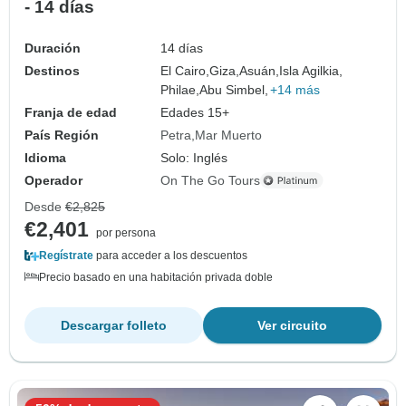
- 14 días
Duración
14 días
Destinos
El Cairo,
Giza,
Asuán,
Isla Agilkia,
Philae,
Abu Simbel,
+14 más
Franja de edad
Edades 15+
País Región
Petra
Mar Muerto
Idioma
Solo: Inglés
Operador
On The Go Tours
Desde
€2,825
€2,401
por persona
Regístrate
para acceder a los descuentos
Precio basado en una habitación privada doble
Descargar folleto
Ver circuito