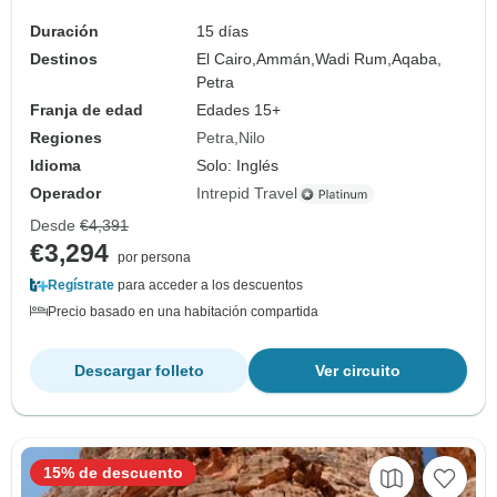
Duración
15 días
Destinos
El Cairo,
Ammán,
Wadi Rum,
Aqaba,
Petra
Franja de edad
Edades 15+
Regiones
Petra
Nilo
Idioma
Solo: Inglés
Operador
Intrepid Travel
Desde
€4,391
€3,294
por persona
Regístrate
para acceder a los descuentos
Precio basado en una habitación compartida
Descargar folleto
Ver circuito
15% de descuento