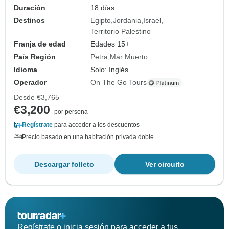
Duración
18 días
Destinos
Egipto
Jordania
Israel
Territorio Palestino
Franja de edad
Edades 15+
País Región
Petra
Mar Muerto
Idioma
Solo: Inglés
Operador
On The Go Tours
Desde
€3,765
€3,200
por persona
Regístrate
para acceder a los descuentos
Precio basado en una habitación privada doble
Descargar folleto
Ver circuito
Regístrate o inicia sesión para acceder a tus