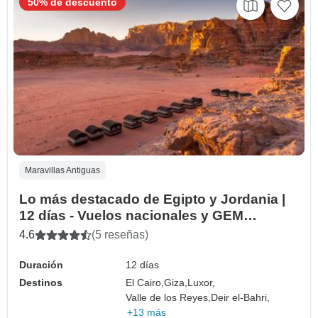
50% de descuento
Maravillas Antiguas
Lo más destacado de Egipto y Jordania |
12 días - Vuelos nacionales y GEM
incluidos
4.6
(5 reseñas)
Duración
12 días
Destinos
El Cairo,
Giza,
Luxor,
Valle de los Reyes,
Deir el-Bahri,
+13 más