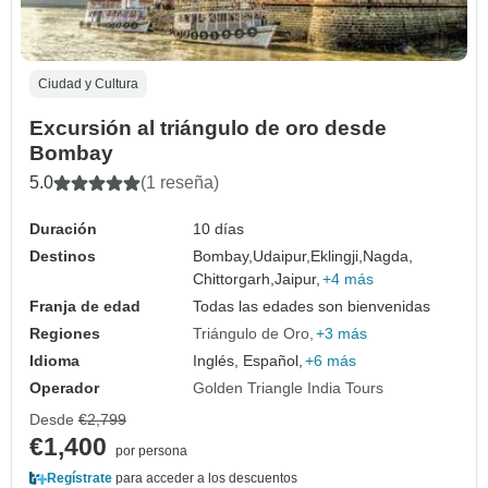
Ciudad y Cultura
Excursión al triángulo de oro desde
Bombay
5.0
(1 reseña)
Duración
10 días
Destinos
Bombay,
Udaipur,
Eklingji,
Nagda,
Chittorgarh,
Jaipur,
+4 más
Franja de edad
Todas las edades son bienvenidas
Regiones
Triángulo de Oro
+3 más
Idioma
Inglés, Español,
+6 más
Operador
Golden Triangle India Tours
Desde
€2,799
€1,400
por persona
Regístrate
para acceder a los descuentos