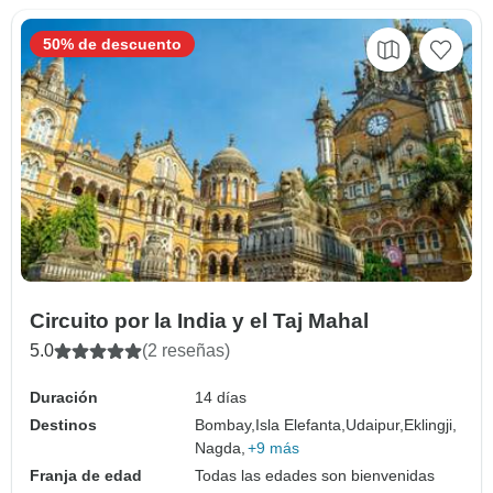
50% de descuento
Circuito por la India y el Taj Mahal
5.0
(2 reseñas)
Duración
14 días
Destinos
Bombay,
Isla Elefanta,
Udaipur,
Eklingji,
Nagda,
+9 más
Franja de edad
Todas las edades son bienvenidas