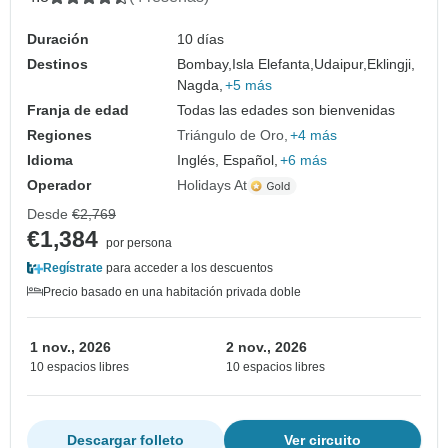
Duración
10 días
Destinos
Bombay,
Isla Elefanta,
Udaipur,
Eklingji,
Nagda,
+5 más
Franja de edad
Todas las edades son bienvenidas
Regiones
Triángulo de Oro
+4 más
Idioma
Inglés, Español,
+6 más
Operador
Holidays At
Desde
€2,769
€1,384
por persona
Regístrate
para acceder a los descuentos
Precio basado en una habitación privada doble
1 nov., 2026
2 nov., 2026
10 espacios libres
10 espacios libres
Descargar folleto
Ver circuito