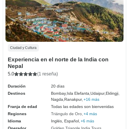
Ciudad y Cultura
Experiencia en el norte de la India con
Nepal
5.0
(1 reseña)
Duración
20 días
Destinos
Bombay,
Isla Elefanta,
Udaipur,
Eklingji,
Nagda,
Ranakpur,
+16 más
Franja de edad
Todas las edades son bienvenidas
Regiones
Triángulo de Oro
+4 más
Idioma
Inglés, Español,
+6 más
Operador
Golden Triangle India Tours