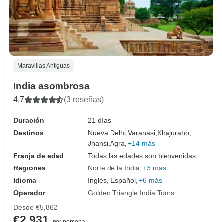
Maravillas Antiguas
India asombrosa
4.7
(3 reseñas)
Duración
21 días
Destinos
Nueva Delhi,
Varanasi,
Khajuraho,
Jhansi,
Agra,
+14 más
Franja de edad
Todas las edades son bienvenidas
Regiones
Norte de la India
+3 más
Idioma
Inglés, Español,
+6 más
Operador
Golden Triangle India Tours
Desde
€5,862
€2,931
por persona