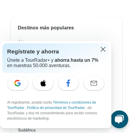
Destinos más populares
África
Regístrate y ahorra
Asia
Únete a TourRadar+ y
ahorra hasta un 7%
Australia / Oceanía
en nuestras 50.000 aventuras.
Europa
Latin América
América del Sur
Al registrarme, acepto los/la
Términos y condiciones de
TourRadar
,
Política de privacidad de TourRadar
, de
Egipto
TourRadar, y doy mi consentimiento para recibir correos
electrónicos de marketing.
Marruecos
Sudáfrica