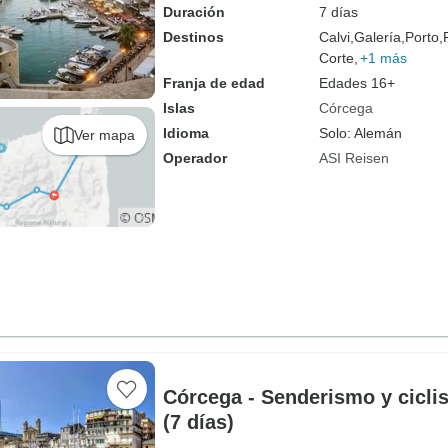
Duración
7 días
Destinos
Calvi,
Galería,
Porto,
Corte,
+1 más
Franja de edad
Edades 16+
Islas
Córcega
Idioma
Solo: Alemán
Ver mapa
Operador
ASI Reisen
Córcega - Senderismo y cicl
(7 días)