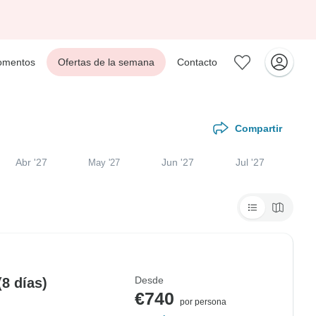
mentos
Ofertas de la semana
Contacto
Compartir
Abr '27
Jun '27
Jul '27
May '27
Desde
8 días)
€740
por persona