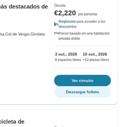
Desde
más destacados de
€2,220
por persona
Regístrate
para acceder a los
descuentos
Precio basado en una habitación
na,
Col de Vergio,
Girolata
privada doble
3 oct., 2026
10 oct., 2026
8 espacios libres
+10 plazas libres
Ver circuito
Descargar folleto
icleta de