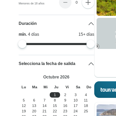
0
Menores de 18 años
Duración
mín.
4
días
15+
días
Selecciona la fecha de salida
Octubre 2026
Lu
Ma
Mi
Ju
Vi
Sa
Do
1
2
3
4
5
6
7
8
9
10
11
12
13
14
15
16
17
18
19
20
21
22
23
24
25