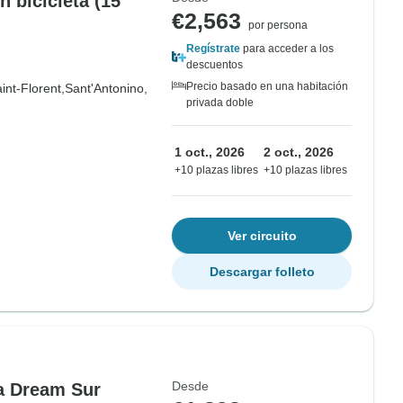
 bicicleta (15
€2,563
por persona
Regístrate
para acceder a los
descuentos
Precio basado en una habitación
int-Florent,
Sant'Antonino,
privada doble
1 oct., 2026
2 oct., 2026
+10 plazas libres
+10 plazas libres
Ver circuito
Descargar folleto
Desde
a Dream Sur