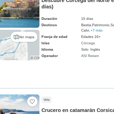
Descubre Córcega del Norte en
días)
Duración
15 días
Destinos
Bastia,
Patrimonio,
Sa
Calvi,
+7 más
Franja de edad
Edades 16+
Ver mapa
Islas
Córcega
Idioma
Solo: Inglés
Operador
ASI Reisen
Vela
Crucero en catamarán Corsic