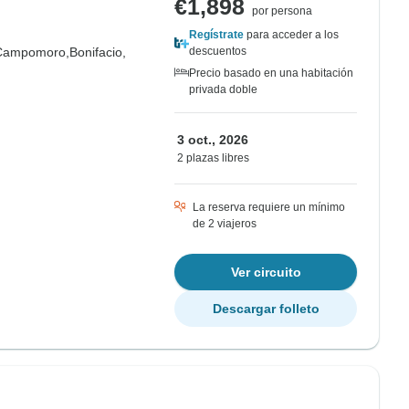
€1,898
por persona
Regístrate
para acceder a los
Campomoro,
Bonifacio,
descuentos
Precio basado en una habitación
privada doble
3 oct., 2026
2 plazas libres
La reserva requiere un mínimo
de 2 viajeros
Ver circuito
Descargar folleto