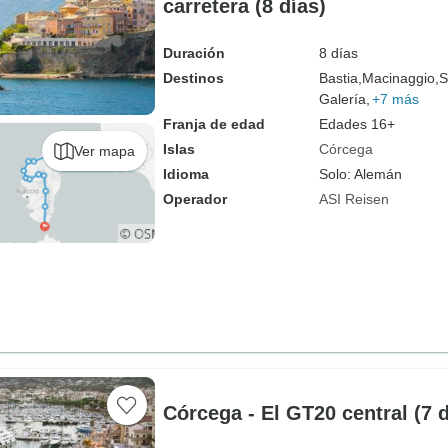
carretera (8 días)
Duración
8 días
Destinos
Bastia,
Macinaggio,
S
Galería,
+7 más
Franja de edad
Edades 16+
Islas
Córcega
Ver mapa
Idioma
Solo: Alemán
Operador
ASI Reisen
Córcega - El GT20 central (7 d