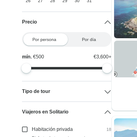
26
27
28
29
30
31
Precio
Por persona
Por día
mín.
€500
€3,600+
Tipo de tour
Viajeros en Solitario
Habitación privada
18