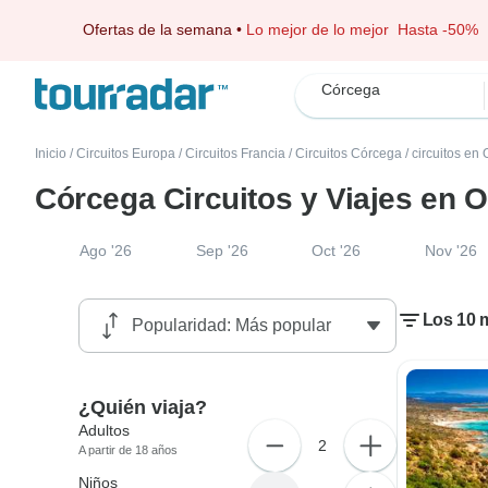
Ofertas de la semana
•
Lo mejor de lo mejor
Hasta -50%
Córcega
Inicio
/
Circuitos Europa
/
Circuitos Francia
/
Circuitos Córcega
/
circuitos en
Córcega Circuitos y Viajes en 
Ago '26
Sep '26
Oct '26
Nov '26
Los 10 m
¿Quién viaja?
Adultos
2
A partir de 18 años
Niños