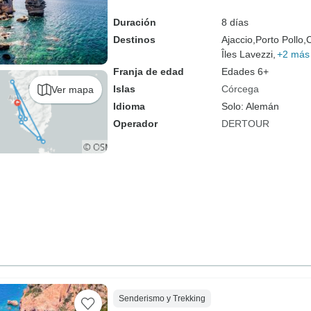
Duración
8 días
Destinos
Ajaccio,
Porto Pollo,
Îles Lavezzi,
+2 más
Franja de edad
Edades 6+
Islas
Córcega
Ver mapa
Idioma
Solo: Alemán
Operador
DERTOUR
Senderismo y Trekking