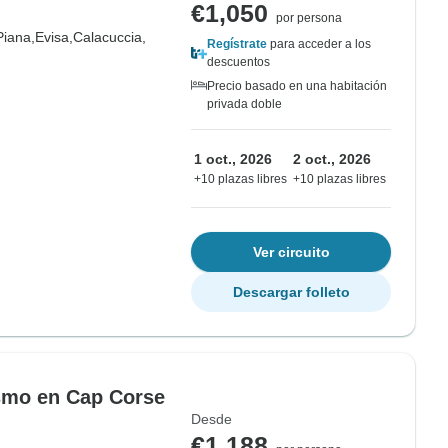
€1,050
por persona
Piana,
Evisa,
Calacuccia,
Regístrate
para acceder a los
descuentos
Precio basado en una habitación
privada doble
1 oct., 2026
2 oct., 2026
+10 plazas libres
+10 plazas libres
Ver circuito
Descargar folleto
ismo en Cap Corse
Desde
€1,188