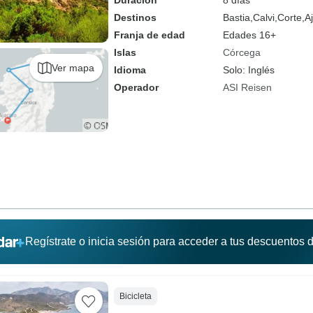
Duración
8 días
Destinos
Bastia,
Calvi,
Corte,
A
Franja de edad
Edades 16+
Islas
Córcega
Ver mapa
Idioma
Solo: Inglés
Operador
ASI Reisen
Regístrate o inicia sesión para acceder a tus descuentos
Bicicleta