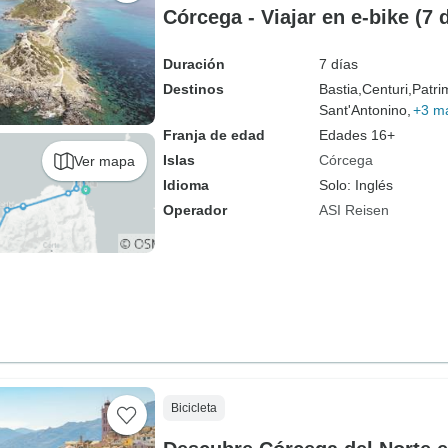
Córcega - Viajar en e-bike (7 
Duración
7 días
Destinos
Bastia,
Centuri,
Patri
Sant'Antonino,
+3 m
Franja de edad
Edades 16+
Islas
Córcega
Ver mapa
Idioma
Solo: Inglés
Operador
ASI Reisen
Bicicleta