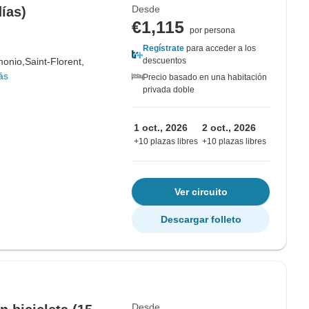
Desde
días)
€1,115
por persona
Regístrate
para acceder a los
monio,
Saint-Florent,
descuentos
ás
Precio basado en una habitación
privada doble
1 oct., 2026
2 oct., 2026
+10 plazas libres
+10 plazas libres
Ver circuito
Descargar folleto
Desde