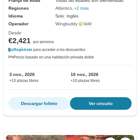
Franja de edad
Todas las edades son bienvenidas
Regiones
Atlántico
+2 más
Idioma
Solo: Inglés
Operador
Wingbuddy
Desde
€2,421
por persona
Regístrate
para acceder a los descuentos
Precio basado en una habitación privada doble
3 nov., 2026
10 nov., 2026
+10 plazas libres
+10 plazas libres
Descargar folleto
Ver circuito