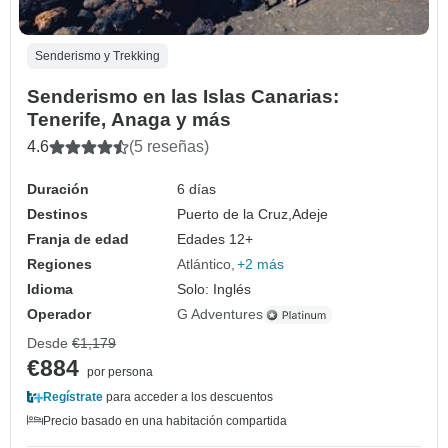
Senderismo y Trekking
Senderismo en las Islas Canarias:
Tenerife, Anaga y más
4.6
(5 reseñas)
Duración
6 días
Destinos
Puerto de la Cruz,
Adeje
Franja de edad
Edades 12+
Regiones
Atlántico
+2 más
Idioma
Solo: Inglés
Operador
G Adventures
Desde
€1,179
€884
por persona
Regístrate
para acceder a los descuentos
Precio basado en una habitación compartida