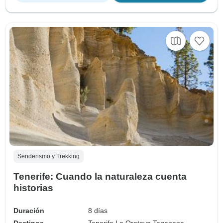
Senderismo y Trekking
Tenerife: Cuando la naturaleza cuenta
historias
Duración
8 días
Destinos
Tenerife,
La Orotava,
Taganana,