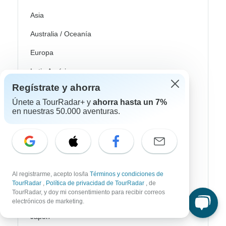
Asia
Australia / Oceanía
Europa
Latin América
Regístrate y ahorra
América del Sur
Únete a TourRadar+ y
ahorra hasta un 7%
Egipto
en nuestras 50.000 aventuras.
Marruecos
Sudáfrica
Bali
Al registrarme, acepto los/la
Términos y condiciones de
China
TourRadar
,
Política de privacidad de TourRadar
, de
TourRadar, y doy mi consentimiento para recibir correos
India
electrónicos de marketing.
Japón