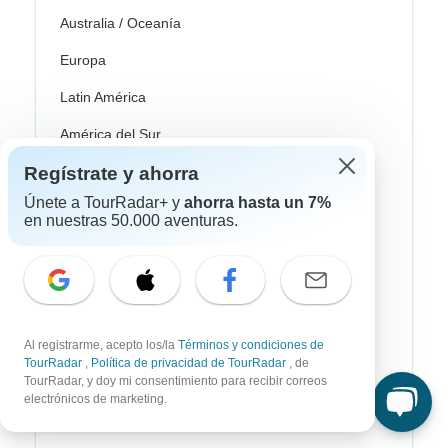
Australia / Oceanía
Europa
Latin América
América del Sur
Regístrate y ahorra
Egipto
Únete a TourRadar+ y
ahorra hasta un 7%
Marruecos
en nuestras 50.000 aventuras.
Sudáfrica
Bali
China
Al registrarme, acepto los/la
Términos y condiciones de
India
TourRadar
,
Política de privacidad de TourRadar
, de
TourRadar, y doy mi consentimiento para recibir correos
Japón
electrónicos de marketing.
Nueva Zelanda