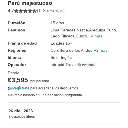
Perú majestuoso
4.7
(113 reseñas)
Duración
15 días
Destinos
Lima,
Paracas,
Nazca,
Arequipa,
Puno,
Lago Titicaca,
Cusco,
+4 más
Franja de edad
Edades 15+
Regiones
Cordillera de los Andes
+2 más
Idioma
Solo: Inglés
Operador
Intrepid Travel
Desde
€3,595
por persona
Regístrate
para acceder a los descuentos
Precio basado en una habitación compartida
26 dic., 2026
7 espacios libres