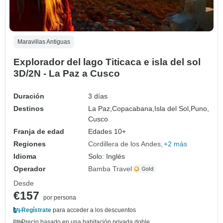
Maravillas Antiguas
Explorador del lago Titicaca e isla del sol
3D/2N - La Paz a Cusco
Duración
3 días
Destinos
La Paz,
Copacabana,
Isla del Sol,
Puno,
Cusco
Franja de edad
Edades 10+
Regiones
Cordillera de los Andes
+2 más
Idioma
Solo: Inglés
Operador
Bamba Travel
Desde
€157
por persona
Regístrate
para acceder a los descuentos
Precio basado en una habitación privada doble