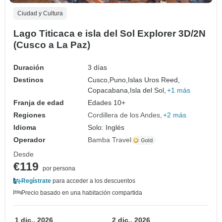
Ciudad y Cultura
Lago Titicaca e isla del Sol Explorer 3D/2N
(Cusco a La Paz)
Duración
3 días
Destinos
Cusco,
Puno,
Islas Uros Reed,
Copacabana,
Isla del Sol,
+1 más
Franja de edad
Edades 10+
Regiones
Cordillera de los Andes
+2 más
Idioma
Solo: Inglés
Operador
Bamba Travel
Desde
€119
por persona
Regístrate
para acceder a los descuentos
Precio basado en una habitación compartida
1 dic., 2026
2 dic., 2026