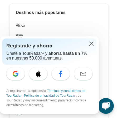
Destinos más populares
África
Asia
Australia / Oceanía
Regístrate y ahorra
Únete a TourRadar+ y
ahorra hasta un 7%
Europa
en nuestras 50.000 aventuras.
Latin América
América del Sur
Egipto
Al registrarme, acepto los/la
Términos y condiciones de
Marruecos
TourRadar
,
Política de privacidad de TourRadar
, de
TourRadar, y doy mi consentimiento para recibir correos
Sudáfrica
electrónicos de marketing.
Bali