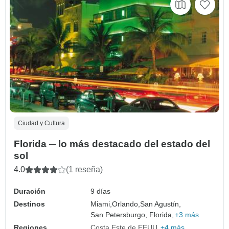
Ciudad y Cultura
Florida ─ lo más destacado del estado del
sol
4.0
(1 reseña)
Duración
9 días
Destinos
Miami,
Orlando,
San Agustín,
San Petersburgo, Florida,
+3 más
Regiones
Costa Este de EEUU
+4 más