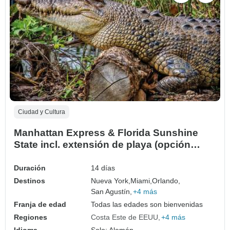
Ciudad y Cultura
Manhattan Express & Florida Sunshine
State incl. extensión de playa (opción
Superior, Vista al mar)
Duración
14 días
Destinos
Nueva York,
Miami,
Orlando,
San Agustín,
+4 más
Franja de edad
Todas las edades son bienvenidas
Regiones
Costa Este de EEUU
+4 más
Idioma
Solo: Alemán