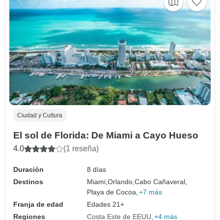
Ciudad y Cultura
El sol de Florida: De Miami a Cayo Hueso
4.0
(1 reseña)
Duración
8 días
Destinos
Miami,
Orlando,
Cabo Cañaveral,
Playa de Cocoa,
+7 más
Franja de edad
Edades 21+
Regiones
Costa Este de EEUU
+4 más