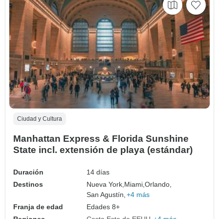
Ciudad y Cultura
Manhattan Express & Florida Sunshine
State incl. extensión de playa (estándar)
Duración
14 días
Destinos
Nueva York,
Miami,
Orlando,
San Agustín,
+4 más
Franja de edad
Edades 8+
Regiones
Costa Este de EEUU
+4 más