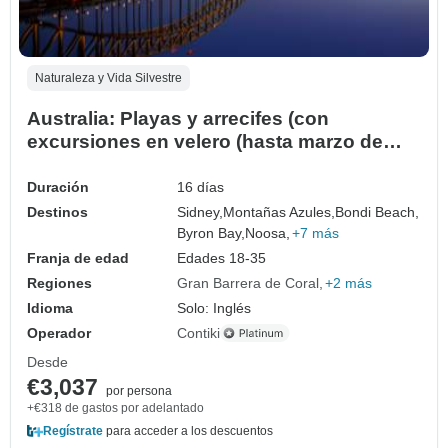
Naturaleza y Vida Silvestre
Australia: Playas y arrecifes (con
excursiones en velero (hasta marzo de
2027))
Duración
16 días
Destinos
Sidney,
Montañas Azules,
Bondi Beach,
Byron Bay,
Noosa,
+7 más
Franja de edad
Edades 18-35
Regiones
Gran Barrera de Coral
+2 más
Idioma
Solo: Inglés
Operador
Contiki
Desde
€3,037
por persona
+€318 de gastos por adelantado
Regístrate
para acceder a los descuentos