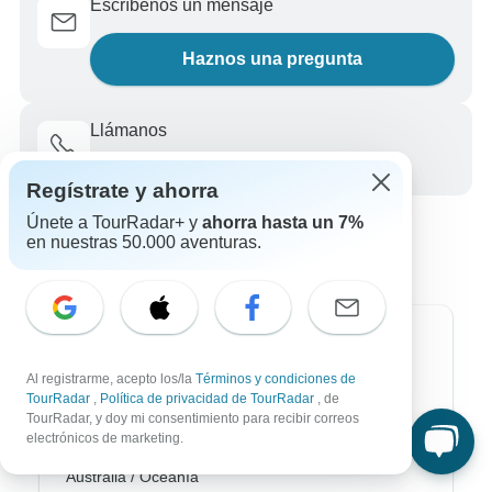
Escríbenos un mensaje
Haznos una pregunta
Llámanos
+34 933 938 984
Regístrate y ahorra
Únete a TourRadar+ y
ahorra hasta un 7%
en nuestras 50.000 aventuras.
Destinos más populares
Al registrarme, acepto los/la
Términos y condiciones de
África
TourRadar
,
Política de privacidad de TourRadar
, de
TourRadar, y doy mi consentimiento para recibir correos
Asia
electrónicos de marketing.
Australia / Oceanía