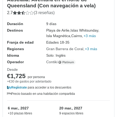
Queensland (Con navegación a vela)
2.7
(3 reseñas)
Duración
9 días
Destinos
Playa de Airlie,
Islas Whitsunday,
Isla Magnética,
Cairns,
+3 más
Franja de edad
Edades 18-35
Regiones
Gran Barrera de Coral
+3 más
Idioma
Solo: Inglés
Operador
Contiki
Desde
€1,725
por persona
+€30 de gastos por adelantado
Regístrate
para acceder a los descuentos
Precio basado en una habitación compartida
6 mar., 2027
20 mar., 2027
+10 plazas libres
9 espacios libres