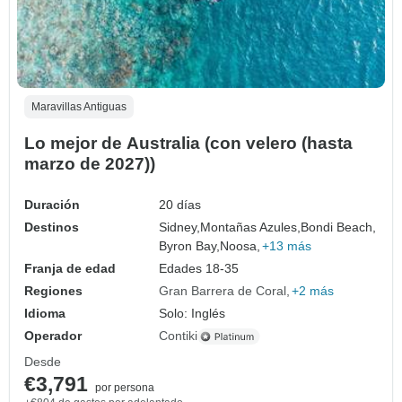
Maravillas Antiguas
Lo mejor de Australia (con velero (hasta
marzo de 2027))
Duración
20 días
Destinos
Sidney,
Montañas Azules,
Bondi Beach,
Byron Bay,
Noosa,
+13 más
Franja de edad
Edades 18-35
Regiones
Gran Barrera de Coral
+2 más
Idioma
Solo: Inglés
Operador
Contiki
Desde
€3,791
por persona