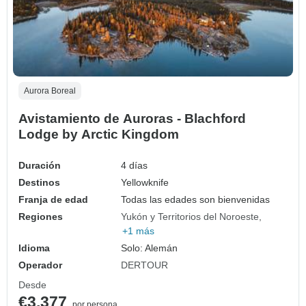
Aurora Boreal
Avistamiento de Auroras - Blachford
Lodge by Arctic Kingdom
Duración
4 días
Destinos
Yellowknife
Franja de edad
Todas las edades son bienvenidas
Regiones
Yukón y Territorios del Noroeste
+1 más
Idioma
Solo: Alemán
Operador
DERTOUR
Desde
€3,377
por persona