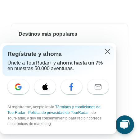
Destinos más populares
África
Regístrate y ahorra
Asia
Únete a TourRadar+ y
ahorra hasta un 7%
en nuestras 50.000 aventuras.
Australia / Oceanía
Europa
Latin América
América del Sur
Al registrarme, acepto los/la
Términos y condiciones de
TourRadar
,
Política de privacidad de TourRadar
, de
Egipto
TourRadar, y doy mi consentimiento para recibir correos
electrónicos de marketing.
Marruecos