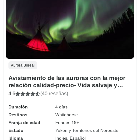
Aurora Boreal
Avistamiento de las auroras con la mejor
relación calidad-precio- Vida salvaje y
aguas termales
4.6
(40 reseñas)
Duración
4 días
Destinos
Whitehorse
Franja de edad
Edades 19+
Estado
Yukón y Territorios del Noroeste
Idioma
Inglés, Español