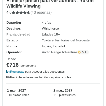
El mejor precio para ver auroras - Yukon
Wildlife Viewing
4.6
(40 reseñas)
Duración
4 días
Destinos
Whitehorse
Franja de edad
Edades 18+
Estado
Yukón y Territorios del Noroeste
Idioma
Inglés, Español
Operador
Arctic Range Adventure
Desde
€716
por persona
Regístrate
para acceder a los descuentos
Precio basado en una habitación privada doble
1 mar., 2027
2 mar., 2027
+10 plazas libres
+10 plazas libres