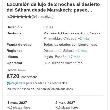
Excursión de lujo de 2 noches al desierto
del Sáhara desde Marrakech: paseo
privado en camello, 5 noches en un
5.0
(54 reseñas)
campamento bereber y sandboard
Duración
3 días
Destinos
Marrakech,
Ouarzazate,
Agdz,
Zagora,
Mhamid,
Erg Chigaga,
+2 más
Franja de edad
Todas las edades son bienvenidas
Regiones
Desierto del Sahara
+1 más
Idioma
Inglés, Español,
+7 más
Operador
Blue Turbans Adventures
Desde
€800
€720
por persona
Regístrate
para acceder a los descuentos
Precio basado en una habitación privada doble
1 mar., 2027
2 mar., 2027
+10 plazas libres
+10 plazas libres