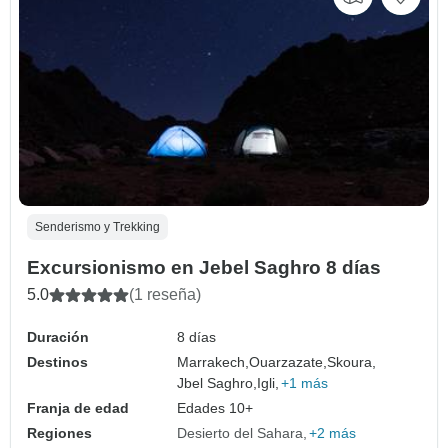
Senderismo y Trekking
Excursionismo en Jebel Saghro 8 días
5.0
(1 reseña)
Duración
8 días
Destinos
Marrakech,
Ouarzazate,
Skoura,
Jbel Saghro,
Igli,
+1 más
Franja de edad
Edades 10+
Regiones
Desierto del Sahara
+2 más