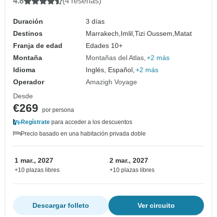
4.8
(4 reseñas)
Duración
3 días
Destinos
Marrakech,
Imlil,
Tizi Oussem,
Matat
Franja de edad
Edades 10+
Montaña
Montañas del Atlas
+2 más
Idioma
Inglés, Español,
+2 más
Operador
Amazigh Voyage
Desde
€269
por persona
Regístrate
para acceder a los descuentos
Precio basado en una habitación privada doble
1 mar., 2027
2 mar., 2027
+10 plazas libres
+10 plazas libres
Descargar folleto
Ver circuito