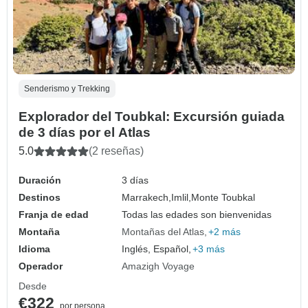
Senderismo y Trekking
Explorador del Toubkal: Excursión guiada
de 3 días por el Atlas
5.0
(2 reseñas)
Duración
3 días
Destinos
Marrakech,
Imlil,
Monte Toubkal
Franja de edad
Todas las edades son bienvenidas
Montaña
Montañas del Atlas
+2 más
Idioma
Inglés, Español,
+3 más
Operador
Amazigh Voyage
Desde
€322
por persona