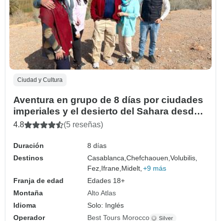
Ciudad y Cultura
Aventura en grupo de 8 días por ciudades
imperiales y el desierto del Sahara desde
Casablanca
4.8
(5 reseñas)
Duración
8 días
Destinos
Casablanca,
Chefchaouen,
Volubilis,
Fez,
Ifrane,
Midelt,
+9 más
Franja de edad
Edades 18+
Montaña
Alto Atlas
Idioma
Solo: Inglés
Operador
Best Tours Morocco