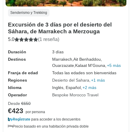
Senderismo y Trekking
Excursión de 3 días por el desierto del
Sáhara, de Marrakech a Merzouga
5.0
(1 reseña)
Duración
3 días
Destinos
Marrakech,
Ait Benhaddou,
Ouarzazate,
Kalaat M'Gouna,
+5 más
Franja de edad
Todas las edades son bienvenidas
Regiones
Desierto del Sahara
+1 más
Idioma
Inglés, Español,
+2 más
Operador
Bespoke Morocco Travel
Desde
€650
€423
por persona
Regístrate
para acceder a los descuentos
Precio basado en una habitación privada doble