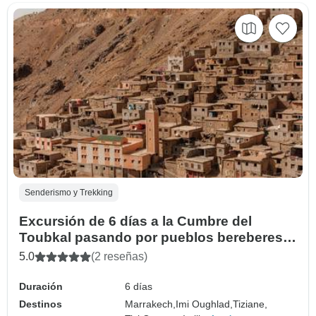
Senderismo y Trekking
Excursión de 6 días a la Cumbre del
Toubkal pasando por pueblos bereberes
ocultos
5.0
(2 reseñas)
Duración
6 días
Destinos
Marrakech,
Imi Oughlad,
Tiziane,