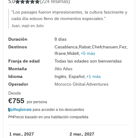
las Dunas del Desierto con Excursión en
5.0
(224 reseñas)
Camello
"Los paisajes fueron impresionantes, la cultura fascinante y
cada día estuvo lleno de momentos especiales."
Juan, viajó en Julio
Duración
8 días
Destinos
Casablanca,
Rabat,
Chefchaouen,
Fez,
Ifrane,
Midelt,
+5 más
Franja de edad
Todas las edades son bienvenidas
Montaña
Alto Atlas
Idioma
Inglés, Español,
+1 más
Operador
Morocco Global Adventures
Desde
€755
por persona
Regístrate
para acceder a los descuentos
Precio basado en una habitación compartida
1 mar., 2027
2 mar., 2027