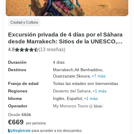
Ciudad y Cultura
Excursión privada de 4 días por el Sáhara
desde Marrakech: Sitios de la UNESCO,
Valle del Dades y Desierto de Merzouga
4.8
(13 reseñas)
Duración
4 días
Destinos
Marrakech,
Ait Benhaddou,
Ouarzazate,
Skoura,
+7 más
Franja de edad
Todas las edades son bienvenidas
Regiones
Desierto del Sahara
+1 más
Idioma
Inglés, Español,
+1 más
Operador
My Morocco Tours
Desde
€836
€669
por persona
Regístrate
para acceder a los descuentos