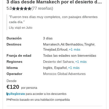
3 días desde Marrakech por el desierto de
Merzouga y excursión en camello
5.0
(77 reseñas)
"Fueron tres días muy completos, con paisajes diferentes
cada día."
Lily, viajó en Julio
Duración
3 días
Destinos
Marrakech,
Ait Benhaddou,
Tinghir,
Tinejdad,
Erfoud,
+1 más
Franja de edad
Todas las edades son bienvenidas
Regiones
Desierto del Sahara
+1 más
Idioma
Inglés, Español,
+1 más
Operador
Morocco Global Adventures
Desde
€120
por persona
Regístrate
para acceder a los descuentos
Precio basado en una habitación compartida