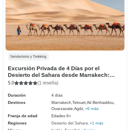
Senderismo y Trekking
Excursión Privada de 4 Días por el
Desierto del Sahara desde Marrakech:
Montañas del Atlas, Kasbahs y
5.0
(1 reseña)
Campamento de Lujo
Duración
4 días
Destinos
Marrakech,
Telouet,
Ait Benhaddou,
Ouarzazate,
Agdz,
+6 más
Franja de edad
Edades 6+
Regiones
Desierto del Sahara
+1 más