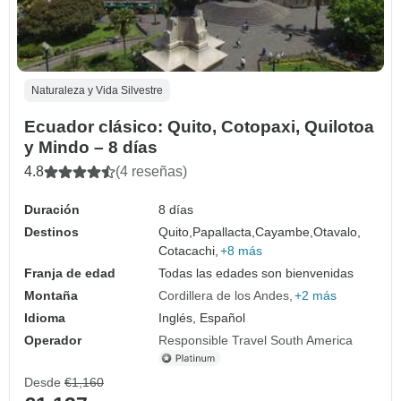
Naturaleza y Vida Silvestre
Ecuador clásico: Quito, Cotopaxi, Quilotoa
y Mindo – 8 días
4.8
(4 reseñas)
Duración
8 días
Destinos
Quito,
Papallacta,
Cayambe,
Otavalo,
Cotacachi,
+8 más
Franja de edad
Todas las edades son bienvenidas
Montaña
Cordillera de los Andes
+2 más
Idioma
Inglés, Español
Operador
Responsible Travel South America
Desde
€1,160