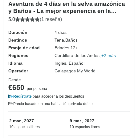
Aventura de 4 días en la selva amazónica
y Baños - La mejor experiencia en la
naturaleza de Ecuador
5.0
(1 reseña)
Duración
4 días
Destinos
Tena,
Baños
Franja de edad
Edades 12+
Regiones
Cordillera de los Andes
+2 más
Idioma
Inglés, Español
Operador
Galapagos My World
Desde
€650
por persona
Regístrate
para acceder a los descuentos
Precio basado en una habitación privada doble
2 mar., 2027
9 mar., 2027
10 espacios libres
10 espacios libres