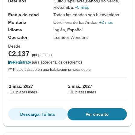
Destinos
Quito,
Papallacta,
Baños,
Río Verde,
Riobamba,
+5 más
Franja de edad
Todas las edades son bienvenidas
Montaña
Cordillera de los Andes
+2 más
Idioma
Inglés, Español
Operador
Ecuador Wonders
Desde
€2,137
por persona
Regístrate
para acceder a los descuentos
Precio basado en una habitación privada doble
1 mar., 2027
2 mar., 2027
+10 plazas libres
+10 plazas libres
Descargar folleto
Ver circuito