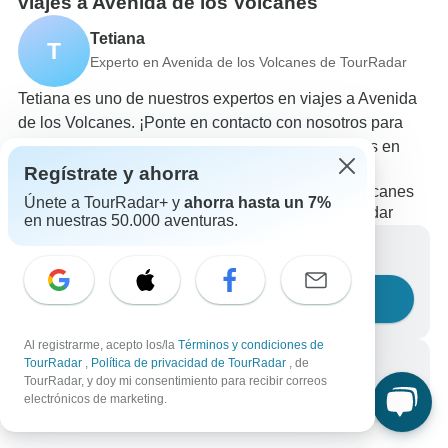
viajes a Avenida de los Volcanes
Tetiana
T
Experto en Avenida de los Volcanes de TourRadar
Tetiana es uno de nuestros expertos en viajes a Avenida
de los Volcanes. ¡Ponte en contacto con nosotros para
responder a todas tus preguntas sobre los circuitos en
Avenida de los Volcanes!
Regístrate y ahorra
Elige entre +97 circuitos en Avenida de los Volcanes
Únete a TourRadar+ y
ahorra hasta un 7%
194 reseñas verificadas de clientes de TourRadar
en nuestras 50.000 aventuras.
Escríbenos un mensaje
Haznos una pregunta
Al registrarme, acepto los/la
Términos y condiciones de
Llámanos
TourRadar
,
Política de privacidad de TourRadar
, de
TourRadar, y doy mi consentimiento para recibir correos
+34 933 938 984
electrónicos de marketing.