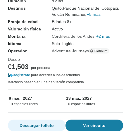
Duración
8 días
Destinos
Quito,
Parque Nacional del Cotopaxi,
Volcán Ruminahui,
+5 más
Franja de edad
Edades 8+
Valoración física
Activo
Montaña
Cordillera de los Andes
+2 más
Idioma
Solo: Inglés
Operador
Adventure Journeys
Desde
€1,503
por persona
Regístrate
para acceder a los descuentos
Precio basado en una habitación compartida
6 mar., 2027
13 mar., 2027
10 espacios libres
10 espacios libres
Descargar folleto
Ver circuito