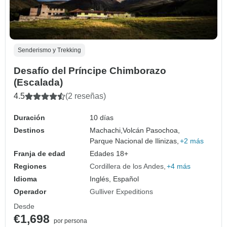
Senderismo y Trekking
Desafío del Príncipe Chimborazo
(Escalada)
4.5
(2 reseñas)
Duración
10 días
Destinos
Machachi,
Volcán Pasochoa,
Parque Nacional de Ilinizas,
+2 más
Franja de edad
Edades 18+
Regiones
Cordillera de los Andes
+4 más
Idioma
Inglés, Español
Operador
Gulliver Expeditions
Desde
€1,698
por persona