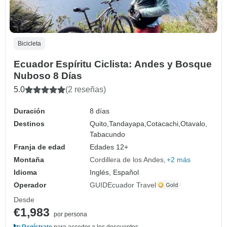
Bicicleta
Ecuador Espíritu Ciclista: Andes y Bosque
Nuboso 8 Días
5.0
(2 reseñas)
Duración
8 días
Destinos
Quito,
Tandayapa,
Cotacachi,
Otavalo,
Tabacundo
Franja de edad
Edades 12+
Montaña
Cordillera de los Andes
+2 más
Idioma
Inglés, Español
Operador
GUIDEcuador Travel
Desde
€1,983
por persona
Regístrate
para acceder a los descuentos