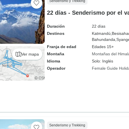
Senderismo y Trekking
22 días - Senderismo por el va
Duración
22 días
Destinos
Katmandú,
Besisahar
Bahundanda,
Syang
Franja de edad
Edades 15+
Montaña
Montañas del Himal
Ver mapa
Idioma
Solo: Inglés
Operador
Female Guide Holid
Senderismo y Trekking