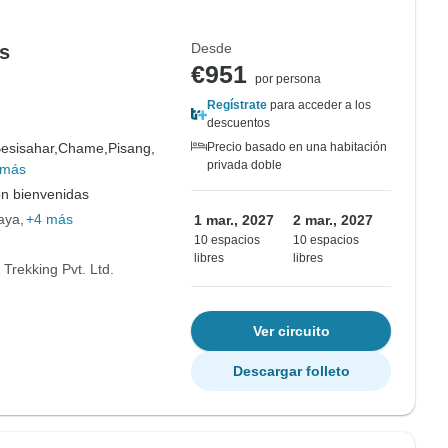
Desde
as
€951
por persona
Regístrate
para acceder a los
descuentos
esisahar,
Chame,
Pisang,
Precio basado en una habitación
privada doble
 más
on bienvenidas
aya
+4 más
1 mar., 2027
2 mar., 2027
10 espacios
10 espacios
libres
libres
Trekking Pvt. Ltd.
Ver circuito
Descargar folleto