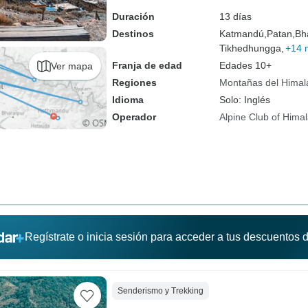
Duración
13 días
Destinos
Katmandú,
Patan,
Bh
Tikhedhungga,
+14 
Franja de edad
Edades 10+
Ver mapa
Regiones
Montañas del Himal
Idioma
Solo: Inglés
Operador
Alpine Club of Hima
Regístrate o inicia sesión para acceder a tus descuentos
Senderismo y Trekking