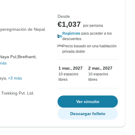
Desde
€1,037
por persona
 peregrinación de Nepal.
Regístrate
para acceder a los
descuentos
Precio basado en una habitación
privada doble
Naya Pul,
Birethanti,
más
1 mar., 2027
2 mar., 2027
10 espacios
10 espacios
aya
+3 más
libres
libres
Trekking Pvt. Ltd.
Ver circuito
Descargar folleto