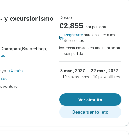
Desde
o - y excursionismo
€2,855
por persona
Regístrate
para acceder a los
descuentos
Precio basado en una habitación
,
Dharapani,
Bagarchhap,
compartida
más
aya
+4 más
8 mar., 2027
22 mar., 2027
+10 plazas libres
+10 plazas libres
más
Adventure
Ver circuito
Descargar folleto