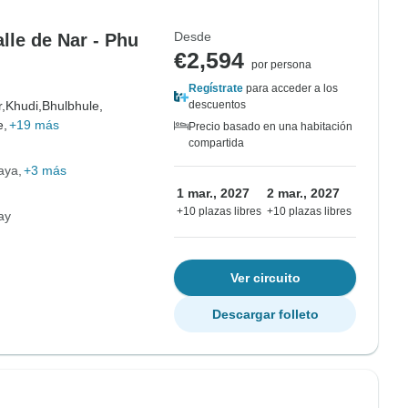
Desde
lle de Nar - Phu
€2,594
por persona
Regístrate
para acceder a los
,
Khudi,
Bhulbhule,
descuentos
e,
+19 más
Precio basado en una habitación
compartida
aya
+3 más
1 mar., 2027
2 mar., 2027
+10 plazas libres
+10 plazas libres
ay
Ver circuito
Descargar folleto