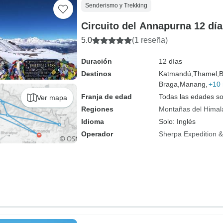
Senderismo y Trekking
Circuito del Annapurna 12 dí
5.0
(1 reseña)
Duración
12 días
Destinos
Katmandú,
Thamel,
B
Braga,
Manang,
+10
Franja de edad
Todas las edades s
Ver mapa
Regiones
Montañas del Himal
Idioma
Solo: Inglés
Operador
Sherpa Expedition & 