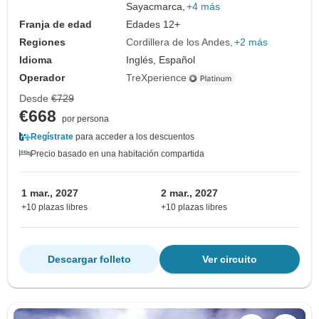
Sayacmarca,
+4 más
Franja de edad
Edades 12+
Regiones
Cordillera de los Andes
+2 más
Idioma
Inglés, Español
Operador
TreXperience
Desde
€729
€668
por persona
Regístrate
para acceder a los descuentos
Precio basado en una habitación compartida
1 mar., 2027
2 mar., 2027
+10 plazas libres
+10 plazas libres
Descargar folleto
Ver circuito