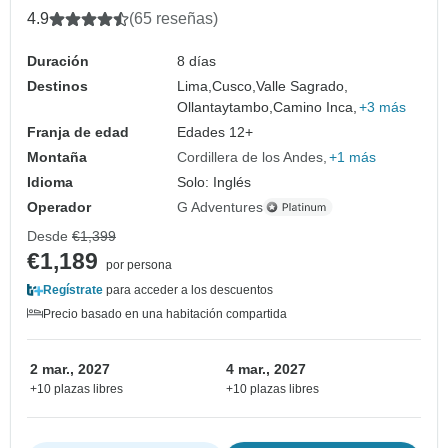
4.9
(65 reseñas)
Duración
8 días
Destinos
Lima,
Cusco,
Valle Sagrado,
Ollantaytambo,
Camino Inca,
+3 más
Franja de edad
Edades 12+
Montaña
Cordillera de los Andes
+1 más
Idioma
Solo: Inglés
Operador
G Adventures
Desde
€1,399
€1,189
por persona
Regístrate
para acceder a los descuentos
Precio basado en una habitación compartida
2 mar., 2027
4 mar., 2027
+10 plazas libres
+10 plazas libres