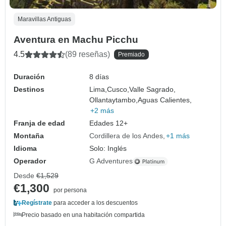
Maravillas Antiguas
Aventura en Machu Picchu
4.5
(89 reseñas)
Premiado
Duración
8 días
Destinos
Lima,
Cusco,
Valle Sagrado,
Ollantaytambo,
Aguas Calientes,
+2 más
Franja de edad
Edades 12+
Montaña
Cordillera de los Andes
+1 más
Idioma
Solo: Inglés
Operador
G Adventures
Desde
€1,529
€1,300
por persona
Regístrate
para acceder a los descuentos
Precio basado en una habitación compartida