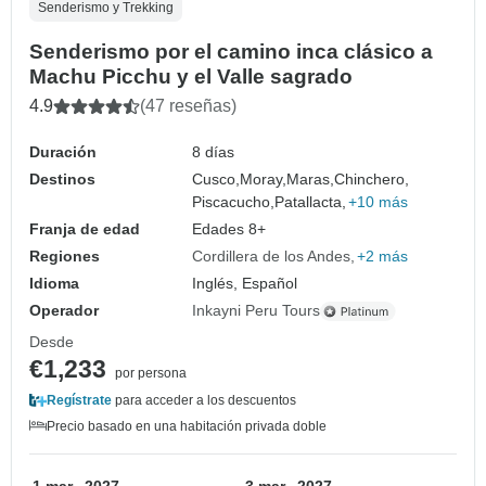
Senderismo y Trekking
Senderismo por el camino inca clásico a
Machu Picchu y el Valle sagrado
4.9
(47 reseñas)
Duración
8 días
Destinos
Cusco,
Moray,
Maras,
Chinchero,
Piscacucho,
Patallacta,
+10 más
Franja de edad
Edades 8+
Regiones
Cordillera de los Andes
+2 más
Idioma
Inglés, Español
Operador
Inkayni Peru Tours
Desde
€1,233
por persona
Regístrate
para acceder a los descuentos
Precio basado en una habitación privada doble