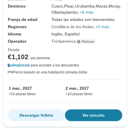
Destinos
Cusco,
Pisac,
Urubamba,
Maras,
Moray,
Ollantaytambo,
+6 más
Franja de edad
Todas las edades son bienvenidas
Regiones
Cordillera de los Andes
+2 más
Idioma
Inglés, Español
Operador
TreXperience
Desde
€1,102
por persona
Regístrate
para acceder a los descuentos
Precio basado en una habitación privada doble
1 mar., 2027
2 mar., 2027
+10 plazas libres
+10 plazas libres
Descargar folleto
Ver circuito