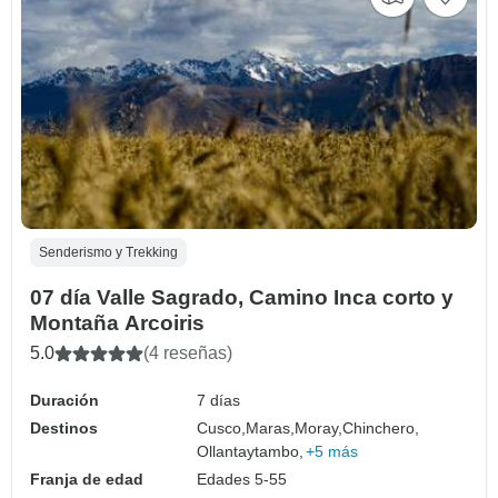
Senderismo y Trekking
07 día Valle Sagrado, Camino Inca corto y
Montaña Arcoiris
5.0
(4 reseñas)
Duración
7 días
Destinos
Cusco,
Maras,
Moray,
Chinchero,
Ollantaytambo,
+5 más
Franja de edad
Edades 5-55