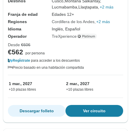
Destinos
Cusco,
Montaña Salkantay,
Lucmabamba,
Llaqtapata,
+2 más
Franja de edad
Edades 12+
Regiones
Cordillera de los Andes
+2 más
Idioma
Inglés, Español
Operador
TreXperience
Desde
€606
€562
por persona
Regístrate
para acceder a los descuentos
Precio basado en una habitación compartida
1 mar., 2027
2 mar., 2027
+10 plazas libres
+10 plazas libres
Descargar folleto
Ver circuito