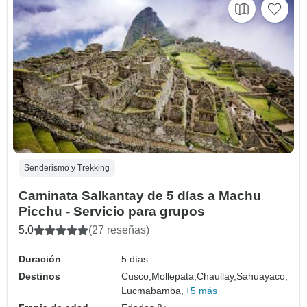
Senderismo y Trekking
Caminata Salkantay de 5 días a Machu
Picchu - Servicio para grupos
5.0
(27 reseñas)
Duración
5 días
Destinos
Cusco,
Mollepata,
Chaullay,
Sahuayaco,
Lucmabamba,
+5 más