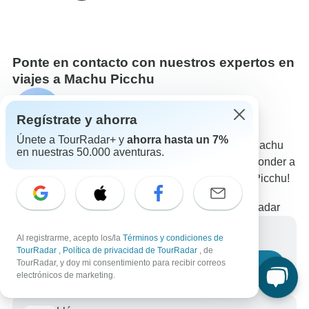
Ponte en contacto con nuestros expertos en
viajes a Machu Picchu
Micaela
M
Regístrate y ahorra
Experto en Machu Picchu de TourRadar
Únete a TourRadar+ y
ahorra hasta un 7%
Micaela es uno de nuestros expertos en viajes a Machu
en nuestras 50.000 aventuras.
Picchu. ¡Ponte en contacto con nosotros para responder a
todas tus preguntas sobre los circuitos en Machu Picchu!
Elige entre +316 circuitos en Machu Picchu
4,313 reseñas verificadas de clientes de TourRadar
Escríbenos un mensaje
Al registrarme, acepto los/la
Términos y condiciones de
TourRadar
,
Política de privacidad de TourRadar
, de
TourRadar, y doy mi consentimiento para recibir correos
Haznos una pregunta
electrónicos de marketing.