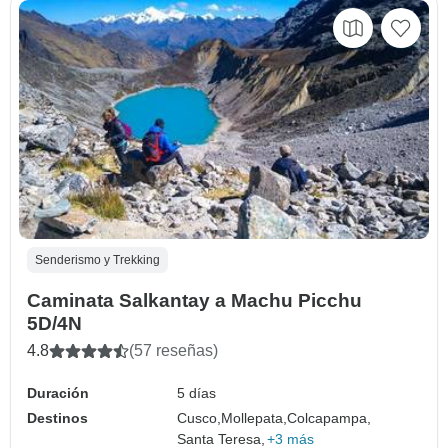
Senderismo y Trekking
Caminata Salkantay a Machu Picchu
5D/4N
4.8
(57 reseñas)
Duración
5 días
Destinos
Cusco,
Mollepata,
Colcapampa,
Santa Teresa,
+3 más