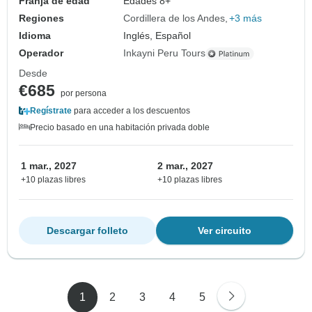
Franja de edad
Edades 8+
Regiones
Cordillera de los Andes
+3 más
Idioma
Inglés, Español
Operador
Inkayni Peru Tours
Desde
€685
por persona
Regístrate
para acceder a los descuentos
Precio basado en una habitación privada doble
1 mar., 2027
2 mar., 2027
+10 plazas libres
+10 plazas libres
Descargar folleto
Ver circuito
1
2
3
4
5