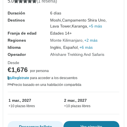
5.0
(1 reseña)
Duración
6 días
Destinos
Moshi,
Campamento Shira Uno,
Lava Tower,
Karanga,
+5 más
Franja de edad
Edades 14+
Regiones
Monte Kilimanjaro
+2 más
Idioma
Inglés, Español,
+6 más
Operador
Afrishare Trekking And Safaris
Desde
€1,676
por persona
Regístrate
para acceder a los descuentos
Precio basado en una habitación compartida
1 mar., 2027
2 mar., 2027
+10 plazas libres
+10 plazas libres
Descargar folleto
Ver circuito