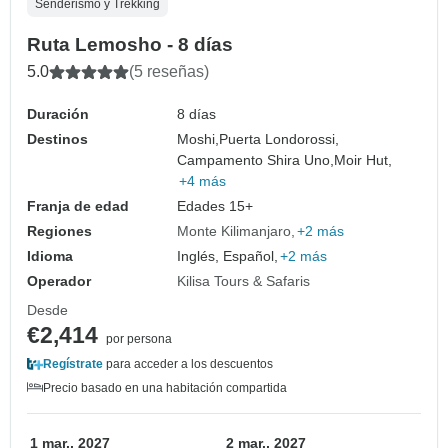
Senderismo y Trekking
Ruta Lemosho - 8 días
5.0
(5 reseñas)
Duración
8 días
Destinos
Moshi,
Puerta Londorossi,
Campamento Shira Uno,
Moir Hut,
+4 más
Franja de edad
Edades 15+
Regiones
Monte Kilimanjaro
+2 más
Idioma
Inglés, Español,
+2 más
Operador
Kilisa Tours & Safaris
Desde
€2,414
por persona
Regístrate
para acceder a los descuentos
Precio basado en una habitación compartida
1 mar., 2027
2 mar., 2027