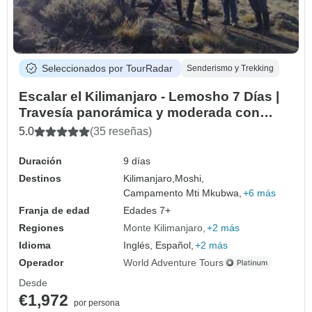
Seleccionados por TourRadar
Senderismo y Trekking
Escalar el Kilimanjaro - Lemosho 7 Días |
Travesía panorámica y moderada con
guías expertos
5.0
(35 reseñas)
Duración
9 días
Destinos
Kilimanjaro,
Moshi,
Campamento Mti Mkubwa,
+6 más
Franja de edad
Edades 7+
Regiones
Monte Kilimanjaro
+2 más
Idioma
Inglés, Español,
+2 más
Operador
World Adventure Tours
Desde
€1,972
por persona