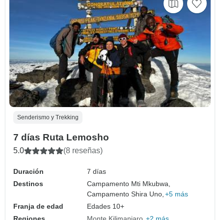
Senderismo y Trekking
7 días Ruta Lemosho
5.0
(8 reseñas)
Duración
7 días
Destinos
Campamento Mti Mkubwa,
Campamento Shira Uno,
+5 más
Franja de edad
Edades 10+
Regiones
Monte Kilimanjaro
+2 más