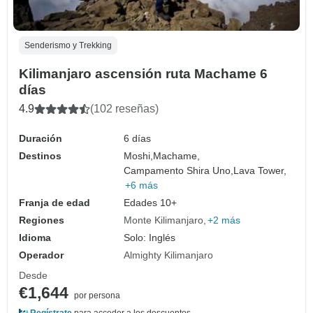
Senderismo y Trekking
Kilimanjaro ascensión ruta Machame 6
días
4.9
(102 reseñas)
Duración
6 días
Destinos
Moshi,
Machame,
Campamento Shira Uno,
Lava Tower,
+6 más
Franja de edad
Edades 10+
Regiones
Monte Kilimanjaro
+2 más
Idioma
Solo: Inglés
Operador
Almighty Kilimanjaro
Desde
€1,644
por persona