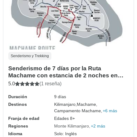
Senderismo y Trekking
Senderismo de 7 días por la Ruta
Machame con estancia de 2 noches en
hotel antes y después de la ascensión en
5.0
(1 reseña)
Tanzania
Duración
9 días
Destinos
Kilimanjaro,
Machame,
Campamento Machame,
+6 más
Franja de edad
Edades 8+
Regiones
Monte Kilimanjaro
+2 más
Idioma
Solo: Inglés