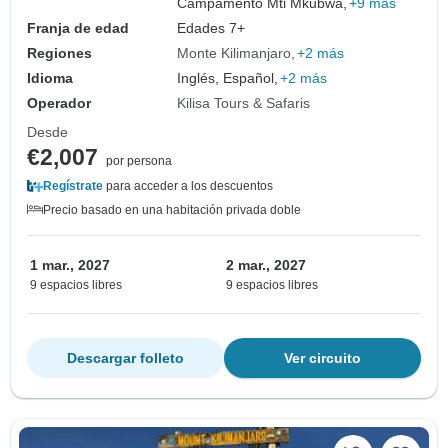
Campamento Mti Mkubwa,
+9 más
Franja de edad
Edades 7+
Regiones
Monte Kilimanjaro
+2 más
Idioma
Inglés, Español,
+2 más
Operador
Kilisa Tours & Safaris
Desde
€2,007
por persona
Regístrate
para acceder a los descuentos
Precio basado en una habitación privada doble
1 mar., 2027
2 mar., 2027
9 espacios libres
9 espacios libres
Descargar folleto
Ver circuito