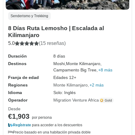
Senderismo y Trekking
8 Días Ruta Lemosho | Escalada al
Kilimanjaro
5.0
(15 reseñas)
Duración
8 días
Destinos
Moshi,
Monte Kilimanjaro,
Campamento Big Tree,
+8 más
Franja de edad
Edades 12+
Regiones
Monte Kilimanjaro
+2 más
Idioma
Solo: Inglés
Operador
Migration Venture Africa
Desde
€1,903
por persona
Regístrate
para acceder a los descuentos
Precio basado en una habitación privada doble