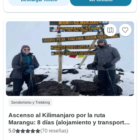
Senderismo y Trekking
Ascenso al Kilimanjaro por la ruta
Marangu: 8 días (alojamiento y transporte
incluidos)
5.0
(70 reseñas)