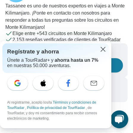
Tassanee es uno de nuestros expertos en viajes a Monte
Kilimanjaro. ¡Ponte en contacto con nosotros para
responder a todas tus preguntas sobre los circuitos en
Monte Kilimanjaro!
Elige entre +543 circuitos en Monte Kilimanjaro
2,153 reseñas verificadas de clientes de TourRadar
Escríbenos un mensaje
Regístrate y ahorra
Únete a TourRadar+ y
ahorra hasta un 7%
Haznos una pregunta
en nuestras 50.000 aventuras.
Llámanos
+34 933 938 984
Al registrarme, acepto los/la
Términos y condiciones de
TourRadar
,
Política de privacidad de TourRadar
, de
TourRadar, y doy mi consentimiento para recibir correos
electrónicos de marketing.