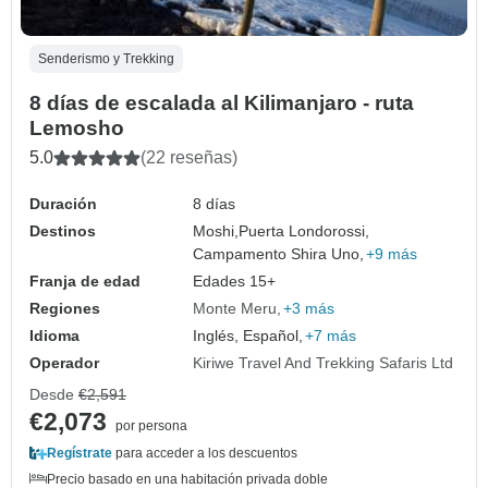
Senderismo y Trekking
8 días de escalada al Kilimanjaro - ruta
Lemosho
5.0
(22 reseñas)
Duración
8 días
Destinos
Moshi,
Puerta Londorossi,
Campamento Shira Uno,
+9 más
Franja de edad
Edades 15+
Regiones
Monte Meru
+3 más
Idioma
Inglés, Español,
+7 más
Operador
Kiriwe Travel And Trekking Safaris Ltd
Desde
€2,591
€2,073
por persona
Regístrate
para acceder a los descuentos
Precio basado en una habitación privada doble