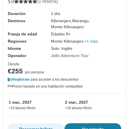
5.0
(1 reseña)
Duración
1 día
Destinos
Kilimanjaro,
Marangu,
Monte Kilimanjaro
Franja de edad
Edades 9+
Regiones
Monte Kilimanjaro
+1 más
Idioma
Solo: Inglés
Operador
Jollic Adventure Tour
Desde
€255
por persona
Regístrate
para acceder a los descuentos
Precio basado en una habitación compartida
1 mar., 2027
2 mar., 2027
+10 plazas libres
+10 plazas libres
Descargar folleto
Ver circuito