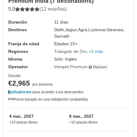
Premium India (7 destinations)
5.0
(12 reseñas)
Duración
11 días
Destinos
Delhi,
Jaipur,
Agra,
Lucknow,
Varanasi,
Sarnath
Franja de edad
Edades 15+
Regiones
Triángulo de Oro
+2 más
Idioma
Solo: Inglés
Operador
Intrepid Premium
Desde
€2,965
por persona
Regístrate
para acceder a los descuentos
Precio basado en una habitación compartida
4 mar., 2027
8 mar., 2027
+10 plazas libres
+10 plazas libres