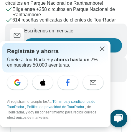
circuitos en Parque Nacional de Ranthambore!
Elige entre +258 circuitos en Parque Nacional de
Ranthambore
614 reseñas verificadas de clientes de TourRadar
Escríbenos un mensaje
Haznos una pregunta
Regístrate y ahorra
Únete a TourRadar+ y
ahorra hasta un 7%
Llámanos
en nuestras 50.000 aventuras.
+34 933 938 984
Al registrarme, acepto los/la
Términos y condiciones de
TourRadar
,
Política de privacidad de TourRadar
, de
TourRadar, y doy mi consentimiento para recibir correos
electrónicos de marketing.
Destinos más populares