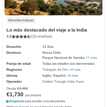
Maravillas Antiguas
Lo más destacado del viaje a la India
4.6
(18 reseñas)
Duración
13 días
Destinos
Nueva Delhi,
Parque Nacional de Sariska,
+7 más
Franja de edad
Todas las edades son bienvenidas
Regiones
Triángulo de Oro
+4 más
Idioma
Inglés, Español,
+6 más
Operador
Golden Triangle India Tours
Desde
€3,459
€1,730
por persona
Regístrate
para acceder a los descuentos
Precio basado en una habitación privada doble