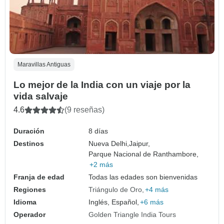
Maravillas Antiguas
Lo mejor de la India con un viaje por la
vida salvaje
4.6
(9 reseñas)
Duración
8 días
Destinos
Nueva Delhi,
Jaipur,
Parque Nacional de Ranthambore,
+2 más
Franja de edad
Todas las edades son bienvenidas
Regiones
Triángulo de Oro
+4 más
Idioma
Inglés, Español,
+6 más
Operador
Golden Triangle India Tours