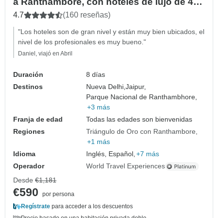
a Ranthambore, con hoteles de lujo de 4
estrellas (en grupo o privado)
4.7
(160 reseñas)
"Los hoteles son de gran nivel y están muy bien ubicados, el
nivel de los profesionales es muy bueno."
Daniel, viajó en Abril
Duración
8 días
Destinos
Nueva Delhi,
Jaipur,
Parque Nacional de Ranthambhore,
+3 más
Franja de edad
Todas las edades son bienvenidas
Regiones
Triángulo de Oro con Ranthambore
+1 más
Idioma
Inglés, Español,
+7 más
Operador
World Travel Experiences
Desde
€1,181
€590
por persona
Regístrate
para acceder a los descuentos