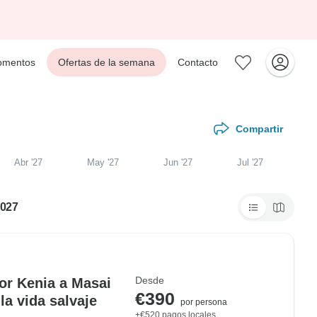
mentos
Ofertas de la semana
Contacto
Compartir
Abr '27
May '27
Jun '27
Jul '27
2027
Desde
or Kenia a Masai
€390
la vida salvaje
por persona
+€520 pagos locales