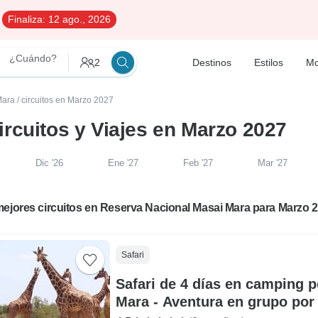
Finaliza:
12 ago., 2026
¿Cuándo?
2
Destinos
Estilos
Mo
Mara
/
circuitos en Marzo 2027
rcuitos y Viajes en Marzo 2027
Dic '26
Ene '27
Feb '27
Mar '27
ejores circuitos en Reserva Nacional Masai Mara para Marzo 
Safari
Safari de 4 días en camping p
Mara - Aventura en grupo por 