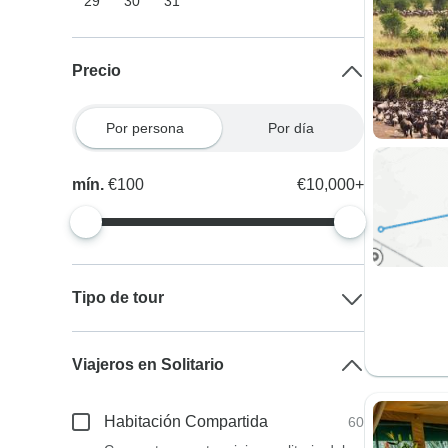
29
30
31
Precio
Por persona
Por día
mín.
€100
€10,000+
Tipo de tour
Viajeros en Solitario
Habitación Compartida
60