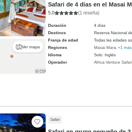
Safari de 4 días en el Masai
5.0
(1 reseña)
Duración
4 días
Destinos
Reserva Nacional d
Franja de edad
Todas las edades s
Ver mapa
Regiones
Masai Mara
+1 más
Idioma
Solo: Inglés
Operador
Africa Venture Safar
Safari
Safari en grupo pequeño de 3 