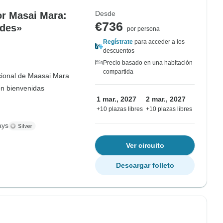
Desde
or Masai Mara:
€736
ndes»
por persona
Regístrate
para acceder a los
descuentos
Precio basado en una habitación
compartida
ional de Maasai Mara
on bienvenidas
1 mar., 2027
2 mar., 2027
+10 plazas libres
+10 plazas libres
ays
Ver circuito
Descargar folleto