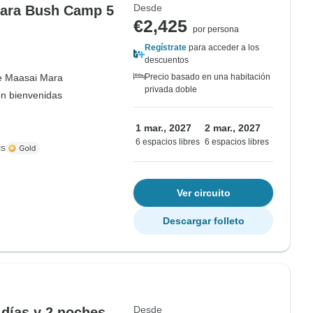
Desde
 Mara Bush Camp 5
€2,425
por persona
Regístrate
para acceder a los
descuentos
e Maasai Mara
Precio basado en una habitación
privada doble
on bienvenidas
1 mar., 2027
2 mar., 2027
6 espacios libres
6 espacios libres
is
Ver circuito
Descargar folleto
Desde
días y 2 noches -