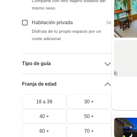
Comparte con otro viajero solitario del
mismo sexo.
Habitación privada
56
Disfruta de tu propio espacio por un
coste adicional.
Tipo de guía
Franja de edad
18 a 39
30 +
40 +
50 +
60 +
70 +