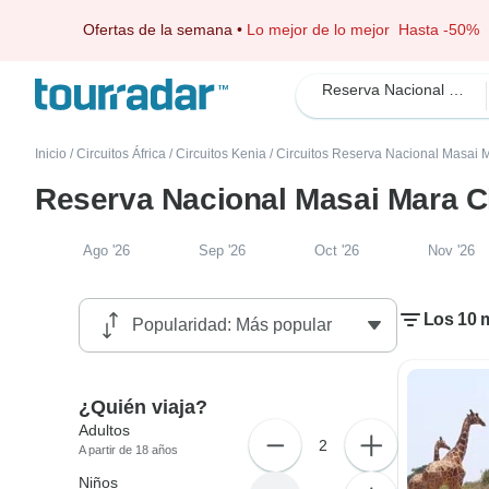
Ofertas de la semana
•
Lo mejor de lo mejor
Hasta -50%
Reserva Nacional Masai Mara
Inicio
/
Circuitos África
/
Circuitos Kenia
/
Circuitos Reserva Nacional Masai 
Reserva Nacional Masai Mara Ci
Ago '26
Sep '26
Oct '26
Nov '26
Los 10 m
¿Quién viaja?
Adultos
2
A partir de 18 años
Niños