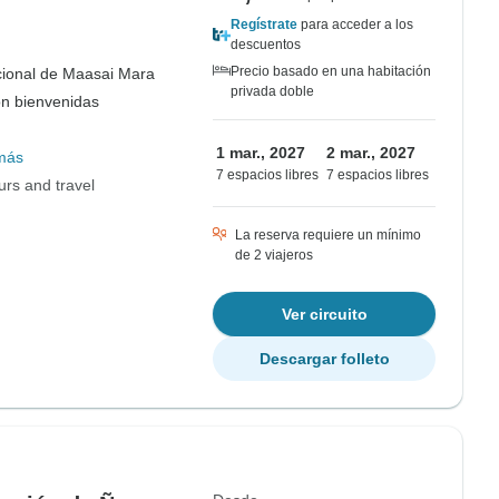
Regístrate
para acceder a los
descuentos
Precio basado en una habitación
ional de Maasai Mara
privada doble
on bienvenidas
1 mar., 2027
2 mar., 2027
más
7 espacios libres
7 espacios libres
urs and travel
La reserva requiere un mínimo
de 2 viajeros
Ver circuito
Descargar folleto