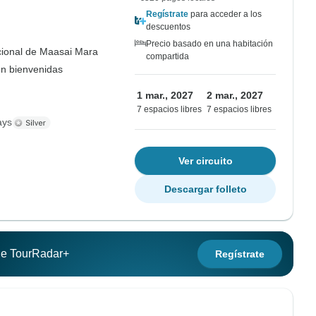
Regístrate
para acceder a los
descuentos
Precio basado en una habitación
ional de Maasai Mara
compartida
on bienvenidas
1 mar., 2027
2 mar., 2027
7 espacios libres
7 espacios libres
ays
Ver circuito
Descargar folleto
 de TourRadar+
Regístrate