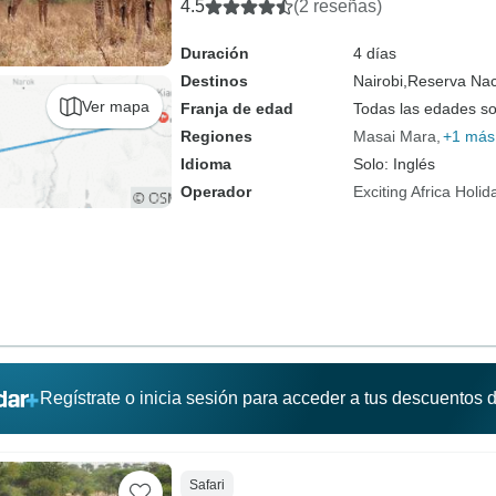
4.5
(2 reseñas)
Duración
4 días
Destinos
Nairobi,
Reserva Nac
Ver mapa
Franja de edad
Todas las edades s
Regiones
Masai Mara
+1 más
Idioma
Solo: Inglés
Operador
Exciting Africa Holid
Regístrate o inicia sesión para acceder a tus descuentos
Safari