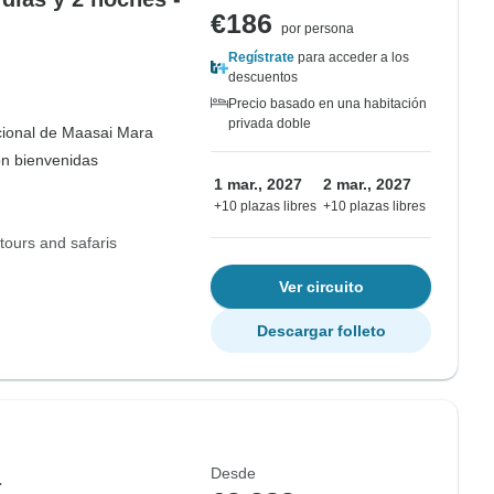
€186
por persona
Regístrate
para acceder a los
descuentos
Precio basado en una habitación
privada doble
ional de Maasai Mara
on bienvenidas
1 mar., 2027
2 mar., 2027
+10 plazas libres
+10 plazas libres
 tours and safaris
Ver circuito
Descargar folleto
Desde
a