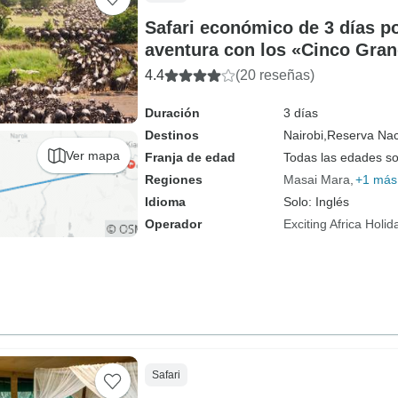
Safari económico de 3 días p
aventura con los «Cinco Gra
4.4
(20 reseñas)
Duración
3 días
Destinos
Nairobi,
Reserva Nac
Ver mapa
Franja de edad
Todas las edades s
Regiones
Masai Mara
+1 más
Idioma
Solo: Inglés
Operador
Exciting Africa Holid
Safari