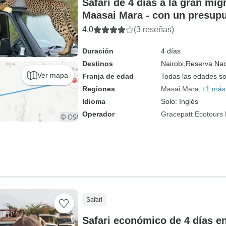
Safari de 4 días a la gran mi
Maasai Mara - con un presup
4.0
(3 reseñas)
Duración
4 días
Destinos
Nairobi,
Reserva Nac
Ver mapa
Franja de edad
Todas las edades s
Regiones
Masai Mara
+1 más
Idioma
Solo: Inglés
Operador
Gracepatt Ecotours
Safari
Safari económico de 4 días e