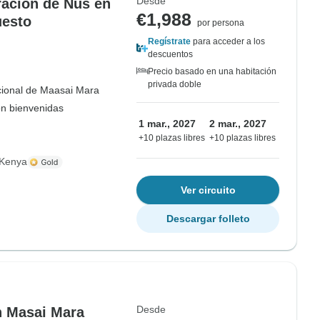
Desde
gración de Ñus en
€1,988
uesto
por persona
Regístrate
para acceder a los
descuentos
Precio basado en una habitación
privada doble
ional de Maasai Mara
on bienvenidas
1 mar., 2027
2 mar., 2027
+10 plazas libres
+10 plazas libres
 Kenya
Ver circuito
Descargar folleto
Desde
n Masai Mara