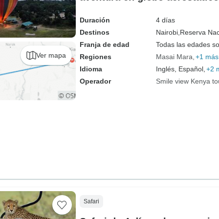
Duración
4 días
Destinos
Nairobi,
Reserva Nac
Franja de edad
Todas las edades s
Ver mapa
Regiones
Masai Mara
+1 más
Idioma
Inglés, Español,
+2 
Operador
Smile view Kenya to
Safari