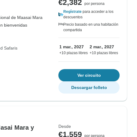
€2,382
por persona
Regístrate
para acceder a los
ional de Maasai Mara
descuentos
Precio basado en una habitación
on bienvenidas
compartida
1 mar., 2027
2 mar., 2027
d Safaris
+10 plazas libres
+10 plazas libres
Ver circuito
Descargar folleto
Desde
Masai Mara y
€1,559
por persona