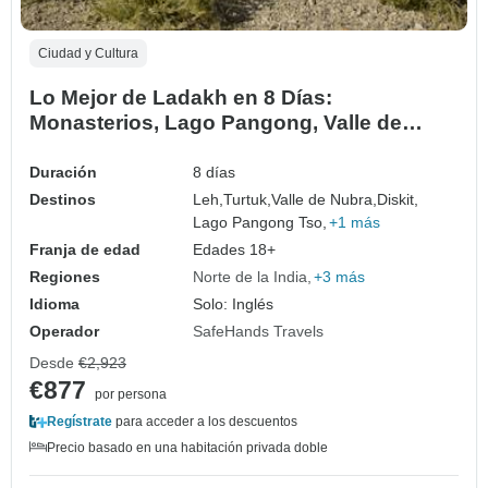
Ciudad y Cultura
Lo Mejor de Ladakh en 8 Días:
Monasterios, Lago Pangong, Valle de
Nubra y Khardung La
Duración
8 días
Destinos
Leh,
Turtuk,
Valle de Nubra,
Diskit,
Lago Pangong Tso,
+1 más
Franja de edad
Edades 18+
Regiones
Norte de la India
+3 más
Idioma
Solo: Inglés
Operador
SafeHands Travels
Desde
€2,923
€877
por persona
Regístrate
para acceder a los descuentos
Precio basado en una habitación privada doble