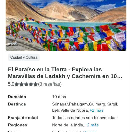
Ciudad y Cultura
El Paraíso en la Tierra - Explora las
Maravillas de Ladakh y Cachemira en 10
Días
5.0
(3 reseñas)
Duración
10 días
Destinos
Srinagar,
Pahalgam,
Gulmarg,
Kargil,
Leh,
Valle de Nubra,
+2 más
Franja de edad
Todas las edades son bienvenidas
Regiones
Norte de la India
+2 más