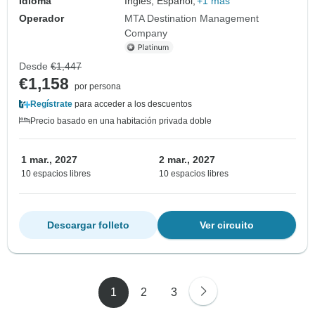
Idioma
Inglés, Español,
+1 más
Operador
MTA Destination Management
Company
Desde
€1,447
€1,158
por persona
Regístrate
para acceder a los descuentos
Precio basado en una habitación privada doble
1 mar., 2027
2 mar., 2027
10 espacios libres
10 espacios libres
Descargar folleto
Ver circuito
1
2
3