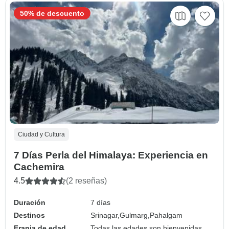
50% de descuento
Ciudad y Cultura
7 Días Perla del Himalaya: Experiencia en
Cachemira
4.5
(2 reseñas)
Duración
7 días
Destinos
Srinagar,
Gulmarg,
Pahalgam
Franja de edad
Todas las edades son bienvenidas