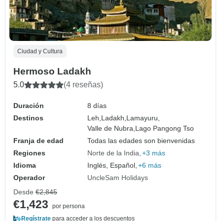
Ciudad y Cultura
Hermoso Ladakh
5.0
(4 reseñas)
Duración
8 días
Destinos
Leh,
Ladakh,
Lamayuru,
Valle de Nubra,
Lago Pangong Tso
Franja de edad
Todas las edades son bienvenidas
Regiones
Norte de la India
+3 más
Idioma
Inglés, Español,
+6 más
Operador
UncleSam Holidays
Desde
€2,845
€1,423
por persona
Regístrate
para acceder a los descuentos