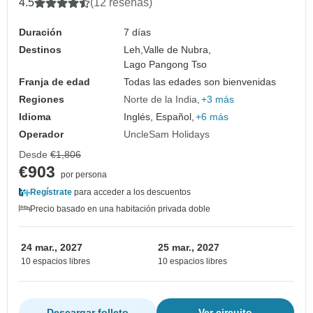
4.5
(12 reseñas)
Duración
7 días
Destinos
Leh,
Valle de Nubra,
Lago Pangong Tso
Franja de edad
Todas las edades son bienvenidas
Regiones
Norte de la India
+3 más
Idioma
Inglés, Español,
+6 más
Operador
UncleSam Holidays
Desde
€1,806
€903
por persona
Regístrate
para acceder a los descuentos
Precio basado en una habitación privada doble
24 mar., 2027
25 mar., 2027
10 espacios libres
10 espacios libres
Descargar folleto
Ver circuito