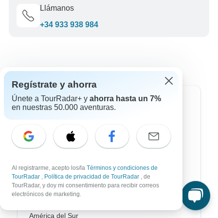
Llámanos
+34 933 938 984
Regístrate y ahorra
Únete a TourRadar+ y
ahorra hasta un 7%
Destinos más populares
en nuestras 50.000 aventuras.
África
Asia
Australia / Oceanía
Al registrarme, acepto los/la
Términos y condiciones de
TourRadar
,
Política de privacidad de TourRadar
, de
Europa
TourRadar, y doy mi consentimiento para recibir correos
electrónicos de marketing.
Latin América
América del Sur