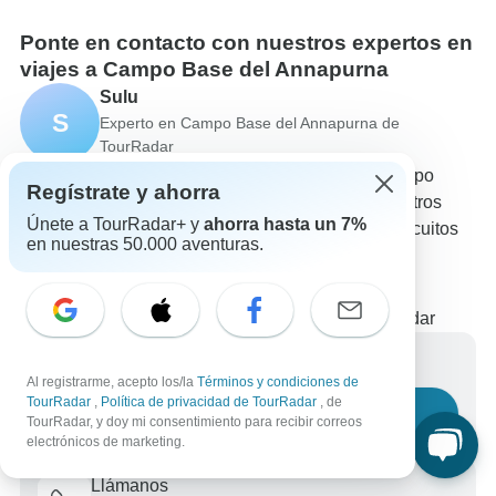
Ponte en contacto con nuestros expertos en
viajes a Campo Base del Annapurna
Sulu
S
Experto en Campo Base del Annapurna de
TourRadar
Sulu es uno de nuestros expertos en viajes a Campo
Regístrate y ahorra
Base del Annapurna. ¡Ponte en contacto con nosotros
Únete a TourRadar+ y
ahorra hasta un 7%
para responder a todas tus preguntas sobre los circuitos
en nuestras 50.000 aventuras.
en Campo Base del Annapurna!
Elige entre +153 circuitos en Campo Base del
Annapurna
623 reseñas verificadas de clientes de TourRadar
Escríbenos un mensaje
Al registrarme, acepto los/la
Términos y condiciones de
TourRadar
,
Política de privacidad de TourRadar
, de
Haznos una pregunta
TourRadar, y doy mi consentimiento para recibir correos
electrónicos de marketing.
Llámanos