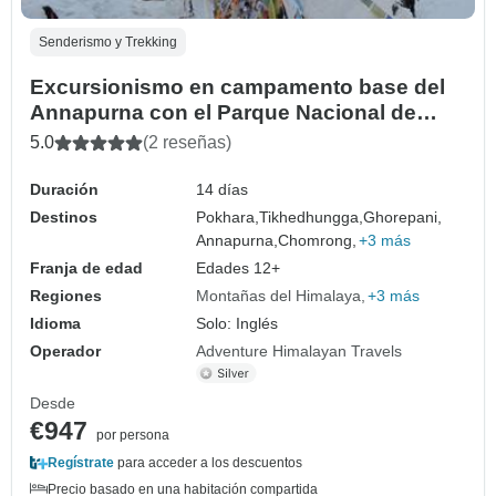
Senderismo y Trekking
Excursionismo en campamento base del
Annapurna con el Parque Nacional de
Chitwan - 14 días
5.0
(2 reseñas)
Duración
14 días
Destinos
Pokhara,
Tikhedhungga,
Ghorepani,
Annapurna,
Chomrong,
+3 más
Franja de edad
Edades 12+
Regiones
Montañas del Himalaya
+3 más
Idioma
Solo: Inglés
Operador
Adventure Himalayan Travels
Desde
€947
por persona
Regístrate
para acceder a los descuentos
Precio basado en una habitación compartida