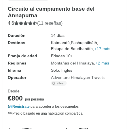
Circuito al campamento base del
Annapurna
4.6
(11 reseñas)
Duración
14 días
Destinos
Katmandú,
Pashupati̇̄nāth,
Estupa de Baudhanāth,
+17 más
Franja de edad
Edades 10+
Regiones
Montañas del Himalaya
+2 más
Idioma
Solo: Inglés
Operador
Adventure Himalayan Travels
Desde
€800
por persona
Regístrate
para acceder a los descuentos
Precio basado en una habitación compartida