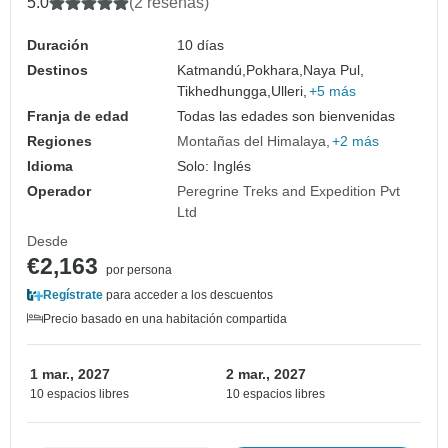
5.0
(2 reseñas)
Duración
10 días
Destinos
Katmandú,
Pokhara,
Naya Pul,
Tikhedhungga,
Ulleri,
+5 más
Franja de edad
Todas las edades son bienvenidas
Regiones
Montañas del Himalaya
+2 más
Idioma
Solo: Inglés
Operador
Peregrine Treks and Expedition Pvt
Ltd
Desde
€2,163
por persona
Regístrate
para acceder a los descuentos
Precio basado en una habitación compartida
1 mar., 2027
2 mar., 2027
10 espacios libres
10 espacios libres