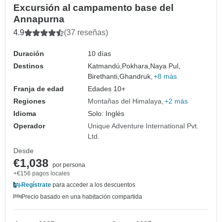
Excursión al campamento base del
Annapurna
4.9
(37 reseñas)
Duración
10 días
Destinos
Katmandú,
Pokhara,
Naya Pul,
Birethanti,
Ghandruk,
+8 más
Franja de edad
Edades 10+
Regiones
Montañas del Himalaya
+2 más
Idioma
Solo: Inglés
Operador
Unique Adventure International Pvt.
Ltd.
Desde
€1,038
por persona
+€156 pagos locales
Regístrate
para acceder a los descuentos
Precio basado en una habitación compartida