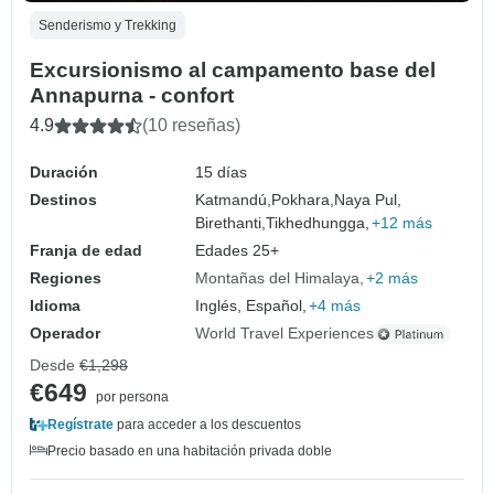
Senderismo y Trekking
Excursionismo al campamento base del
Annapurna - confort
4.9
(10 reseñas)
Duración
15 días
Destinos
Katmandú,
Pokhara,
Naya Pul,
Birethanti,
Tikhedhungga,
+12 más
Franja de edad
Edades 25+
Regiones
Montañas del Himalaya
+2 más
Idioma
Inglés, Español,
+4 más
Operador
World Travel Experiences
Desde
€1,298
€649
por persona
Regístrate
para acceder a los descuentos
Precio basado en una habitación privada doble