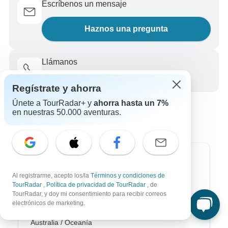
Escríbenos un mensaje
Haznos una pregunta
Llámanos
+34 933 938 984
Regístrate y ahorra
Únete a TourRadar+ y
ahorra hasta un 7%
en nuestras 50.000 aventuras.
Destinos más populares
Al registrarme, acepto los/la
Términos y condiciones de
África
TourRadar
,
Política de privacidad de TourRadar
, de
TourRadar, y doy mi consentimiento para recibir correos
electrónicos de marketing.
Asia
Australia / Oceanía