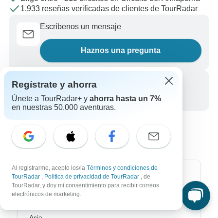
1,933 reseñas verificadas de clientes de TourRadar
Escríbenos un mensaje
Haznos una pregunta
Llámanos
Regístrate y ahorra
Únete a TourRadar+ y
ahorra hasta un 7%
+34 933 938 984
en nuestras 50.000 aventuras.
Al registrarme, acepto los/la
Términos y condiciones de
Destinos más populares
TourRadar
,
Política de privacidad de TourRadar
, de
TourRadar, y doy mi consentimiento para recibir correos
electrónicos de marketing.
África
Asia