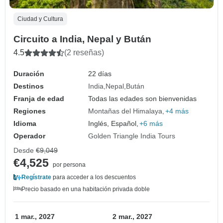
Ciudad y Cultura
Circuito a India, Nepal y Bután
4.5
(2 reseñas)
Duración
22 días
Destinos
India
Nepal
Bután
Franja de edad
Todas las edades son bienvenidas
Regiones
Montañas del Himalaya
+4 más
Idioma
Inglés, Español,
+6 más
Operador
Golden Triangle India Tours
Desde
€9,049
€4,525
por persona
Regístrate
para acceder a los descuentos
Precio basado en una habitación privada doble
1 mar., 2027
2 mar., 2027