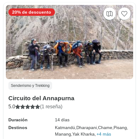
20% de descuento
Senderismo y Trekking
Circuito del Annapurna
5.0
(1 reseña)
Duración
14 días
Destinos
Katmandú,
Dharapani,
Chame,
Pisang,
Manang,
Yak Kharka,
+4 más