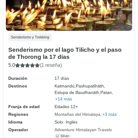
Senderismo y Trekking
Senderismo por el lago Tilicho y el paso
de Thorong la 17 días
5.0
(1 reseña)
Duración
17 días
Destinos
Katmandú,
Pashupati̇̄nāth,
Estupa de Baudhanāth,
Patan,
+14 más
Franja de edad
Edades 12+
Regiones
Montañas del Himalaya
+3 más
Idioma
Solo: Inglés
Operador
Adventure Himalayan Travels