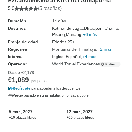
Excursionismo al Kora del Annapurna
5.0
(5 reseñas)
Duración
14 días
Destinos
Katmandú,
Jagat,
Dharapani,
Chame,
Pisang,
Manang,
+6 más
Franja de edad
Edades 25+
Regiones
Montañas del Himalaya
+2 más
Idioma
Inglés, Español,
+4 más
Operador
World Travel Experiences
Desde
€2,179
€1,089
por persona
Regístrate
para acceder a los descuentos
Precio basado en una habitación privada doble
5 mar., 2027
12 mar., 2027
+10 plazas libres
+10 plazas libres