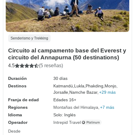
Senderismo y Trekking
Circuito al campamento base del Everest y
circuito del Annapurna (50 destinations)
4.5
(5 reseñas)
Duración
30 días
Destinos
Katmandú,
Lukla,
Phakding,
Monjo,
Jorsalle,
Namche Bazar,
+29 más
Franja de edad
Edades 16+
Regiones
Montañas del Himalaya
+7 más
Idioma
Solo: Inglés
Operador
Intrepid Travel
Desde