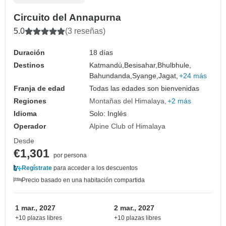
Circuito del Annapurna
5.0
(3 reseñas)
Duración
18 días
Destinos
Katmandú,
Besisahar,
Bhulbhule,
Bahundanda,
Syange,
Jagat,
+24 más
Franja de edad
Todas las edades son bienvenidas
Regiones
Montañas del Himalaya
+2 más
Idioma
Solo: Inglés
Operador
Alpine Club of Himalaya
Desde
€1,301
por persona
Regístrate
para acceder a los descuentos
Precio basado en una habitación compartida
1 mar., 2027
2 mar., 2027
+10 plazas libres
+10 plazas libres