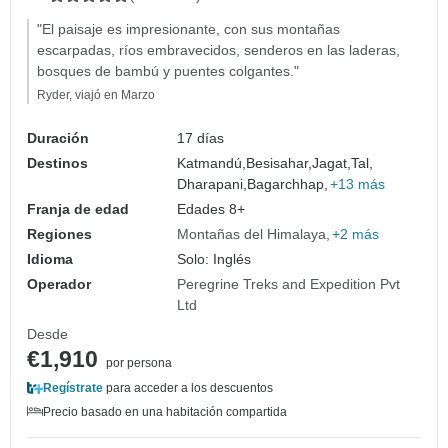
"El paisaje es impresionante, con sus montañas
escarpadas, ríos embravecidos, senderos en las laderas,
bosques de bambú y puentes colgantes."
Ryder, viajó en Marzo
Duración
17 días
Destinos
Katmandú,
Besisahar,
Jagat,
Tal,
Dharapani,
Bagarchhap,
+13 más
Franja de edad
Edades 8+
Regiones
Montañas del Himalaya
+2 más
Idioma
Solo: Inglés
Operador
Peregrine Treks and Expedition Pvt
Ltd
Desde
€1,910
por persona
Regístrate
para acceder a los descuentos
Precio basado en una habitación compartida