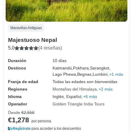
Maravillas Antiguas
Majestuoso Nepal
5.0
(4 reseñas)
Duración
10 días
Destinos
Katmandú,
Pokhara,
Sarangkot,
Lago Phewa,
Begnas,
Lumbini,
+1 más
Franja de edad
Todas las edades son bienvenidas
Regiones
Montañas del Himalaya
+2 más
Idioma
Inglés, Español,
+6 más
Operador
Golden Triangle India Tours
Desde
€2,556
€1,278
por persona
Regístrate
para acceder a los descuentos