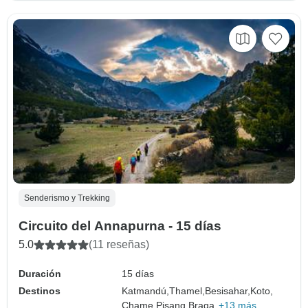
Senderismo y Trekking
Circuito del Annapurna - 15 días
5.0
(11 reseñas)
Duración
15 días
Destinos
Katmandú,
Thamel,
Besisahar,
Koto,
Chame,
Pisang,
Braga,
+13 más