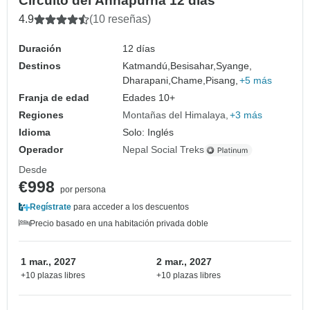
Circuito del Annapurna 12 días
4.9
(10 reseñas)
Duración
12 días
Destinos
Katmandú,
Besisahar,
Syange,
Dharapani,
Chame,
Pisang,
+5 más
Franja de edad
Edades 10+
Regiones
Montañas del Himalaya
+3 más
Idioma
Solo: Inglés
Operador
Nepal Social Treks
Desde
€998
por persona
Regístrate
para acceder a los descuentos
Precio basado en una habitación privada doble
1 mar., 2027
2 mar., 2027
+10 plazas libres
+10 plazas libres