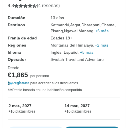
4.8
(4 reseñas)
Duración
13 días
Destinos
Katmandú,
Jagat,
Dharapani,
Chame,
Pisang,
Ngawal,
Manang,
+6 más
Franja de edad
Edades 18+
Regiones
Montañas del Himalaya
+2 más
Idioma
Inglés, Español,
+5 más
Operador
Swotah Travel and Adventure
Desde
€1,865
por persona
Regístrate
para acceder a los descuentos
Precio basado en una habitación compartida
2 mar., 2027
14 mar., 2027
+10 plazas libres
+10 plazas libres