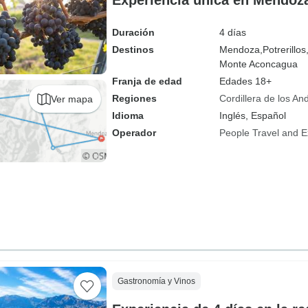
Experiencia única en Mendoz
Duración
4 días
Destinos
Mendoza,
Potrerillos
Monte Aconcagua
Franja de edad
Edades 18+
Regiones
Cordillera de los An
Ver mapa
Idioma
Inglés, Español
Operador
People Travel and E
Gastronomía y Vinos