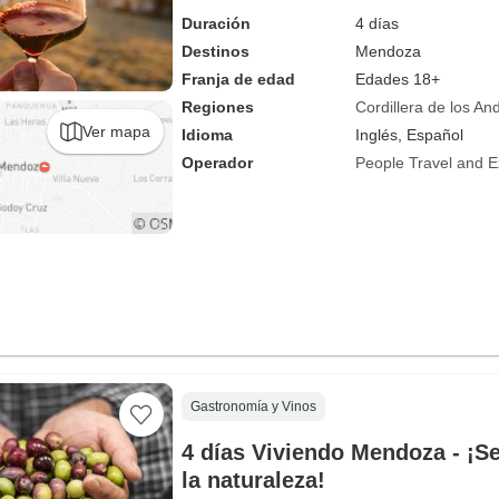
Duración
4 días
Destinos
Mendoza
Franja de edad
Edades 18+
Regiones
Cordillera de los An
Ver mapa
Idioma
Inglés, Español
Operador
People Travel and E
Gastronomía y Vinos
4 días Viviendo Mendoza - ¡Se
la naturaleza!