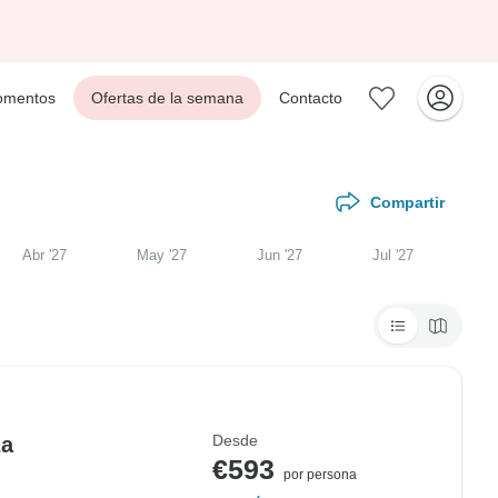
mentos
Ofertas de la semana
Contacto
Compartir
Abr '27
May '27
Jun '27
Jul '27
Desde
za
€593
por persona