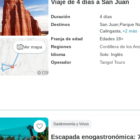
Viaje de 4 días a San Juan
Duración
4 días
Destinos
San Juan,
Parque Na
Calingasta,
+2 más
Franja de edad
Edades 18+
Regiones
Cordillera de los An
Ver mapa
Idioma
Solo: Inglés
Operador
Tangol Tours
Gastronomía y Vinos
Escapada enogastronómica: 7