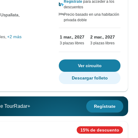
Regístrate
para acceder a los
descuentos
,
Uspallata,
Precio basado en una habitación
privada doble
des
+2 más
1 mar., 2027
2 mar., 2027
3 plazas libres
3 plazas libres
Ver circuito
Descargar folleto
 de TourRadar+
Regístrate
15% de descuento