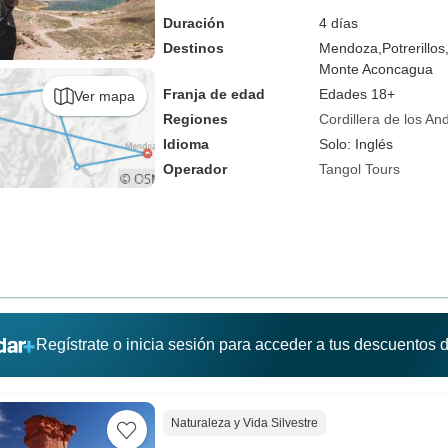
Duración
4 días
Destinos
Mendoza,
Potrerillos
Monte Aconcagua
Franja de edad
Edades 18+
Ver mapa
Regiones
Cordillera de los An
Idioma
Solo: Inglés
Operador
Tangol Tours
Regístrate o inicia sesión para acceder a tus descuentos
Naturaleza y Vida Silvestre