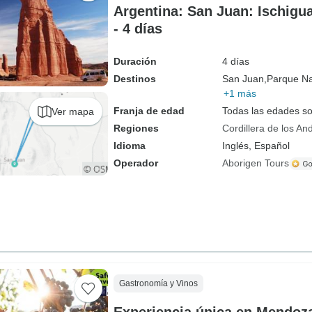
Argentina: San Juan: Ischigu
- 4 días
Duración
4 días
Destinos
San Juan,
Parque Na
+1 más
Franja de edad
Todas las edades s
Ver mapa
Regiones
Cordillera de los An
Idioma
Inglés, Español
Operador
Aborigen Tours
Gastronomía y Vinos