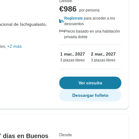
Desde
€986
por persona
Regístrate
para acceder a los
cional de Ischigualasto,
descuentos
Precio basado en una habitación
privada doble
des
+2 más
1 mar., 2027
2 mar., 2027
3 plazas libres
3 plazas libres
Ver circuito
Descargar folleto
Desde
 días en Buenos