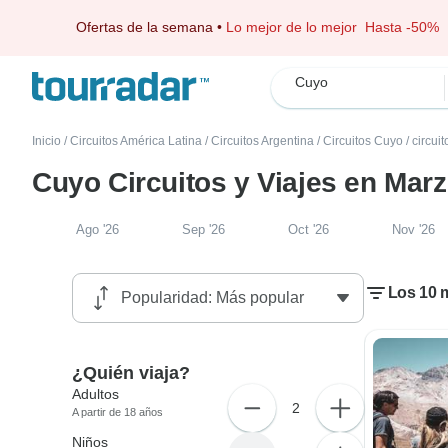
Ofertas de la semana
•
Lo mejor de lo mejor
Hasta -50%
Cuyo
Inicio
/
Circuitos América Latina
/
Circuitos Argentina
/
Circuitos Cuyo
/
circui
Cuyo Circuitos y Viajes en Mar
Ago '26
Sep '26
Oct '26
Nov '26
Los 10 
¿Quién viaja?
Adultos
2
A partir de 18 años
Niños