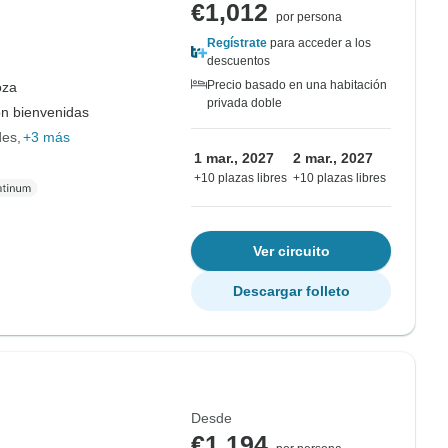
€1,012
por persona
Regístrate
para acceder a los
descuentos
Precio basado en una habitación
oza
privada doble
on bienvenidas
des
+3 más
1 mar., 2027
2 mar., 2027
+10 plazas libres
+10 plazas libres
Ver circuito
Descargar folleto
Desde
€1,194