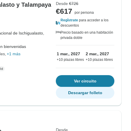
Desde
€726
alasto y Talampaya
€617
por persona
Regístrate
para acceder a los
descuentos
Precio basado en una habitación
cional de Ischigualasto,
privada doble
on bienvenidas
des
+1 más
1 mar., 2027
2 mar., 2027
+10 plazas libres
+10 plazas libres
Ver circuito
Descargar folleto
Desde