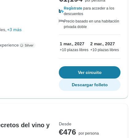
por persona
Regístrate
para acceder a los
descuentos
Precio basado en una habitación
privada doble
des
+3 más
1 mar., 2027
2 mar., 2027
xperience
+10 plazas libres
+10 plazas libres
Ver circuito
Descargar folleto
Desde
cretos del vino y
€476
por persona