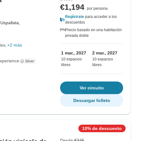
a
€1,194
por persona
Regístrate
para acceder a los
,
Uspallata,
descuentos
Precio basado en una habitación
privada doble
des
+2 más
1 mar., 2027
2 mar., 2027
10 espacios
10 espacios
xperience
libres
libres
Ver circuito
Descargar folleto
10% de descuento
Desde
€345