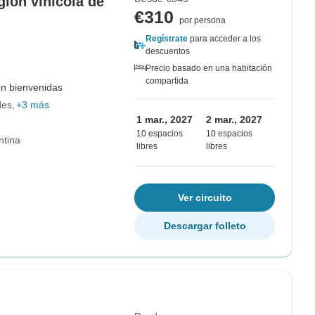
gión vinícola de
€310
por persona
Regístrate
para acceder a los
descuentos
Precio basado en una habitación
compartida
on bienvenidas
des
+3 más
1 mar., 2027
2 mar., 2027
10 espacios
10 espacios
ntina
libres
libres
Ver circuito
Descargar folleto