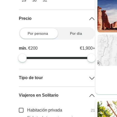
29
30
31
Precio
Por persona
Por día
mín.
€200
€1,900+
Tipo de tour
Viajeros en Solitario
Habitación privada
21