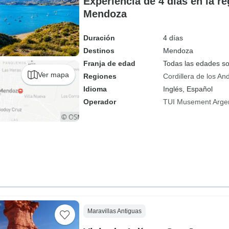
Experiencia de 4 días en la re
Mendoza
Duración
4 días
Destinos
Mendoza
Franja de edad
Todas las edades s
Ver mapa
Regiones
Cordillera de los An
Idioma
Inglés, Español
Operador
TUI Musement Arge
Maravillas Antiguas