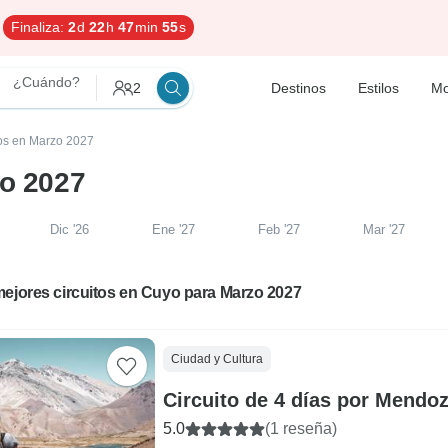
Finaliza:
2
d
22
h
47
min
54
s
¿Cuándo?
2
Destinos
Estilos
Mo
tos en Marzo 2027
zo 2027
Dic '26
Ene '27
Feb '27
Mar '27
mejores circuitos en Cuyo para Marzo 2027
Ciudad y Cultura
Circuito de 4 días por Mendo
5.0
(1 reseña)