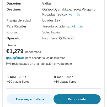
Duración
5 días
Destinos
Gallipoli,
Çanakkale,
Troya,
Pérgamo,
Kuşadası,
Selcuk,
+3 más
Franja de edad
Edades 12+
País Región
Turquía occidental
+1 más
Idioma
Solo: Inglés
Operador
Fez Travel
Desde
€1,279
por persona
Regístrate
para acceder a los descuentos
Precio basado en una habitación privada doble
1 mar., 2027
8 mar., 2027
+10 plazas libres
+10 plazas libres
Descargar folleto
Ver circuito