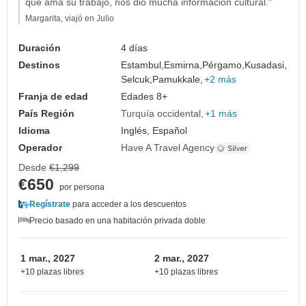
que ama su trabajo, nos dio mucha información cultural."
Margarita, viajó en Julio
Duración
4 días
Destinos
Estambul,
Esmirna,
Pérgamo,
Kusadasi,
Selcuk,
Pamukkale,
+2 más
Franja de edad
Edades 8+
País Región
Turquía occidental
+1 más
Idioma
Inglés, Español
Operador
Have A Travel Agency
Desde
€1,299
€650
por persona
Regístrate
para acceder a los descuentos
Precio basado en una habitación privada doble
1 mar., 2027
2 mar., 2027
+10 plazas libres
+10 plazas libres