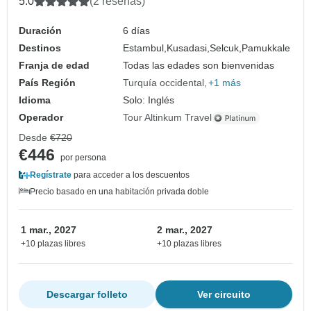
5.0
(2 reseñas)
Duración
6 días
Destinos
Estambul,
Kusadasi,
Selcuk,
Pamukkale
Franja de edad
Todas las edades son bienvenidas
País Región
Turquía occidental
+1 más
Idioma
Solo: Inglés
Operador
Tour Altinkum Travel
Desde
€720
€446
por persona
Regístrate
para acceder a los descuentos
Precio basado en una habitación privada doble
1 mar., 2027
2 mar., 2027
+10 plazas libres
+10 plazas libres
Descargar folleto
Ver circuito