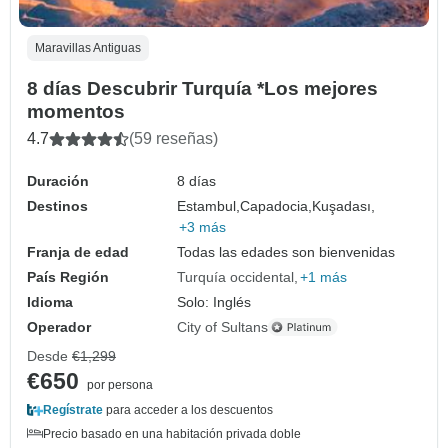
Maravillas Antiguas
8 días Descubrir Turquía *Los mejores
momentos
4.7
(59 reseñas)
Duración
8 días
Destinos
Estambul,
Capadocia,
Kuşadası,
+3 más
Franja de edad
Todas las edades son bienvenidas
País Región
Turquía occidental
+1 más
Idioma
Solo: Inglés
Operador
City of Sultans
Desde
€1,299
€650
por persona
Regístrate
para acceder a los descuentos
Precio basado en una habitación privada doble