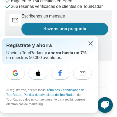
Elige entre +54 circuitos en Egeo
266 reseñas verificadas de clientes de TourRadar
Escríbenos un mensaje
Haznos una pregunta
Regístrate y ahorra
Llámanos
Únete a TourRadar+ y
ahorra hasta un 7%
+34 933 938 984
en nuestras 50.000 aventuras.
Al registrarme, acepto los/la
Términos y condiciones de
TourRadar
,
Política de privacidad de TourRadar
, de
Destinos más populares
TourRadar, y doy mi consentimiento para recibir correos
electrónicos de marketing.
África