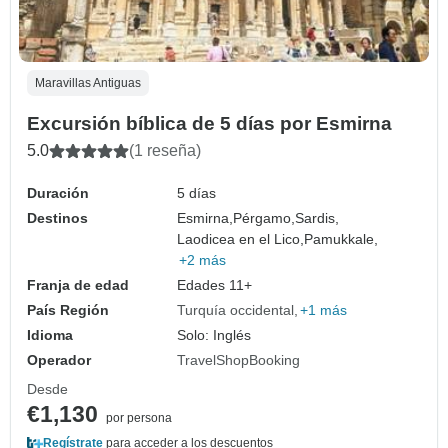
Maravillas Antiguas
Excursión bíblica de 5 días por Esmirna
5.0
(1 reseña)
Duración
5 días
Destinos
Esmirna,
Pérgamo,
Sardis,
Laodicea en el Lico,
Pamukkale,
+2 más
Franja de edad
Edades 11+
País Región
Turquía occidental
+1 más
Idioma
Solo: Inglés
Operador
TravelShopBooking
Desde
€1,130
por persona
Regístrate
para acceder a los descuentos